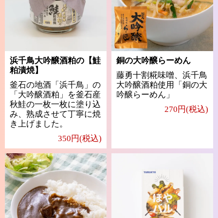
浜千鳥大吟醸酒粕の【鮭
銅の大吟醸らーめん
粕漬焼】
藤勇十割糀味噌、浜千鳥
釜石の地酒「浜千鳥」の
大吟醸酒粕使用「銅の大
「大吟醸酒粕」を釜石産
吟醸らーめん」
秋鮭の一枚一枚に塗り込
270円(税込)
み、熟成させて丁寧に焼
き上げました。
350円(税込)