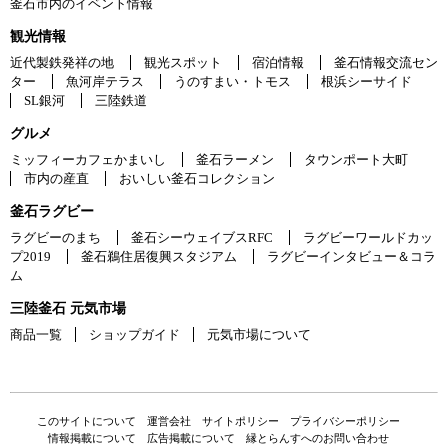
釜石市内のイベント情報
観光情報
近代製鉄発祥の地
観光スポット
宿泊情報
釜石情報交流セン
ター
魚河岸テラス
うのすまい・トモス
根浜シーサイド
SL銀河
三陸鉄道
グルメ
ミッフィーカフェかまいし
釜石ラーメン
タウンポート大町
市内の産直
おいしい釜石コレクション
釜石ラグビー
ラグビーのまち
釜石シーウェイブスRFC
ラグビーワールドカッ
プ2019
釜石鵜住居復興スタジアム
ラグビーインタビュー＆コラ
ム
三陸釜石 元気市場
商品一覧
ショップガイド
元気市場について
このサイトについて
運営会社
サイトポリシー
プライバシーポリシー
情報掲載について
広告掲載について
縁とらんすへのお問い合わせ