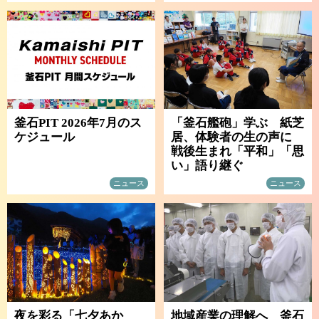
釜石PIT 2026年7月のス
「釜石艦砲」学ぶ 紙芝
ケジュール
居、体験者の生の声に
戦後生まれ「平和」「思
い」語り継ぐ
ニュース
ニュース
夜を彩る「七夕あか
地域産業の理解へ 釜石