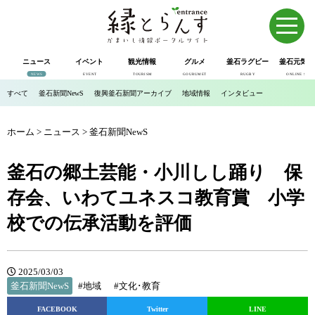
ニュース
イベント
観光情報
グルメ
釜石ラグビー
釜石元気市
NEWS
EVENT
TOURISM
GOURUMET
RUGBY
ONLINE SHOP
すべて
釜石新聞NewS
復興釜石新聞アーカイブ
地域情報
インタビュー
ホーム
>
ニュース
>
釜石新聞NewS
釜石の郷土芸能・小川しし踊り 保
存会、いわてユネスコ教育賞 小学
校での伝承活動を評価
2025/03/03
釜石新聞NewS
#地域
#文化･教育
FACEBOOK
Twitter
LINE