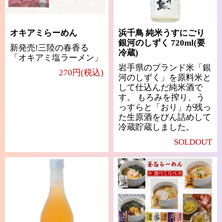
オキアミらーめん
浜千鳥 純米うすにごり
銀河のしずく 720ml(要
新発売!三陸の春香る
冷蔵)
「オキアミ塩ラーメン」
岩手県のブランド米「銀
270円(税込)
河のしずく」を原料米と
して仕込んだ純米酒で
す。 もろみを搾り、う
っすらと「おり」が残っ
た生原酒をびん詰めして
冷蔵貯蔵しました。
SOLDOUT