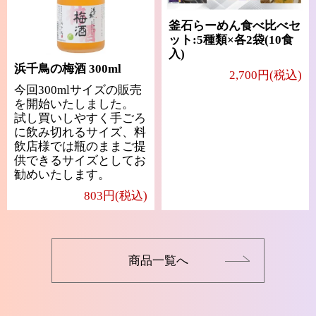
釜石らーめん食べ比べセ
ット:5種類×各2袋(10食
入)
浜千鳥の梅酒 300ml
2,700円(税込)
今回300mlサイズの販売
を開始いたしました。
試し買いしやすく手ごろ
に飲み切れるサイズ、料
飲店様では瓶のままご提
供できるサイズとしてお
勧めいたします。
803円(税込)
商品一覧へ