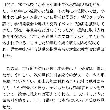
目的に、70年代後半から旧小川小で伝承指導活動を始め
た。2005年に小佐野小と統合。その時に小佐野小では、小
川小の伝統を引き継ごうと伝承活動委員会、特設クラブを
設け、学習発表会や地域の交流イベントで演舞を披露して
きた。現在、委員会などはなくなったが、授業に取り入れ
高学年が継承。17年から運動会のプログラムとしても組み
込まれている。こうした50年近く続く取り組みが認めら
れ、児童生徒が行う活動の指導者らが対象の教育賞に選ば
れた。
この日、市役所を訪れた佐々木会長は「（受賞は）驚い
たが、うれしい。次の世代に引き継ぐのが役目で、今の形
を続けていきたい。郷土芸能に触れることは社会勉強にも
なり、いい機会だと思う。子どもたちは指導する大人を見
ていて、懸命に教えれば応えてくれる。しっかりしようと
気も引き締まる。しし（踊り）は本当にいい」と笑顔を見
せた。