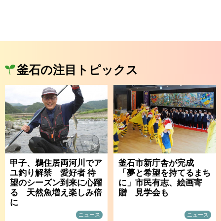
釜石の注目トピックス
甲子、鵜住居両河川でア
釜石市新庁舎が完成
ユ釣り解禁 愛好者 待
「夢と希望を持てるまち
望のシーズン到来に心躍
に」市民有志、絵画寄
る 天然魚増え楽しみ倍
贈 見学会も
に
ニュース
ニュース