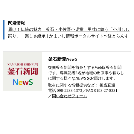
関連情報
届け！伝統の魅力 釜石・小佐野小児童 勇壮に舞う「小川しし
踊り」 楽しさ継承 | かまいし情報ポータルサイト〜縁とらんす
釜石新聞NewS
復興釜石新聞を前身とするWeb版釜石新聞
です。専属記者2名が地域の出来事や暮らし
に関する様々なNEWSをお届けします。
取材に関する情報提供など： 担当直通
電話 090-5233-1373／FAX 0193-27-8331
／
問い合わせフォーム