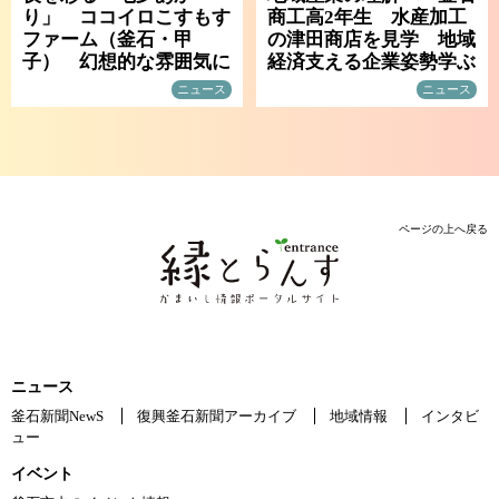
り」 ココイロこすもす
商工高2年生 水産加工
ファーム（釜石・甲
の津田商店を見学 地域
子） 幻想的な雰囲気に
経済支える企業姿勢学ぶ
ニュース
ニュース
ページの上へ戻る
ニュース
釜石新聞NewS
復興釜石新聞アーカイブ
地域情報
インタビ
ュー
イベント