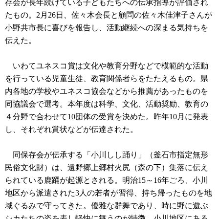
存会が長年続けている子どもたちへの伝承指導が評価され
たもの。2月26日、佐々木会長と顧問の佐々木佳津子さんが
小野共市長に喜びを報告し、活動継続への深まる気持ちを
伝えた。
いわてユネスコ賞は文化や教育分野などで模範的な活動
を行っている児童生徒、教育関係者らをたたえるもの。県
内各地の学校やユネスコ協会などから推薦があったものを
同協議会で選考。本年度は科学、文化、活動奨励、教育の
４分野で合わせて10団体の受賞を決めた。昨年10月に発表
し、それぞれ賞状などが伝達された。
同保存会が伝承する「小川しし踊り」（釜石市指定無形
民俗文化財）は、遠野郷上郷村火尻（森の下）集落に伝え
られている鹿踊が起源とされる。明治15～16年ごろ、小川
地区から派遣された3人の若者が習得、持ち帰ったものを地
域ぐるみで守ってきた。優雅な群舞であり、時に野に遊ぶ
シカたちの姿を表し軽快に舞うのが特徴。小川地区にある