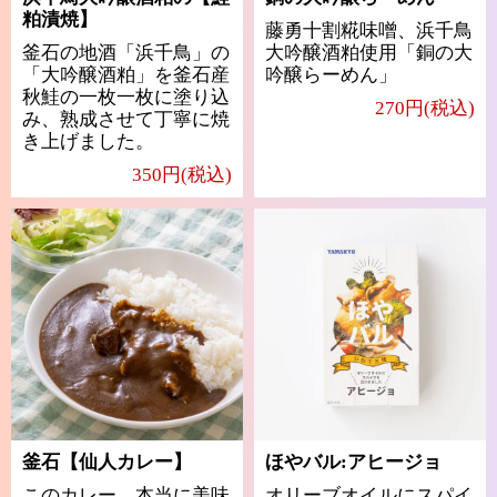
粕漬焼】
藤勇十割糀味噌、浜千鳥
釜石の地酒「浜千鳥」の
大吟醸酒粕使用「銅の大
「大吟醸酒粕」を釜石産
吟醸らーめん」
秋鮭の一枚一枚に塗り込
270円(税込)
み、熟成させて丁寧に焼
き上げました。
350円(税込)
釜石【仙人カレー】
ほやバル:アヒージョ
このカレー、本当に美味
オリーブオイルにスパイ