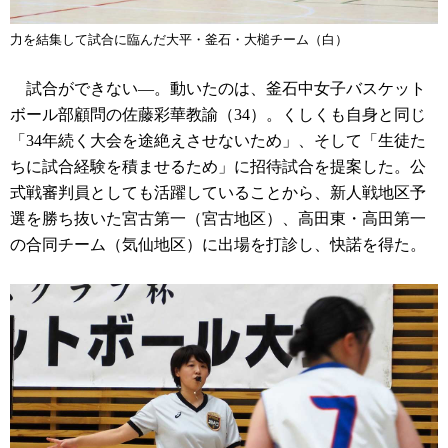
力を結集して試合に臨んだ大平・釜石・大槌チーム（白）
試合ができない―。動いたのは、釜石中女子バスケット
ボール部顧問の佐藤彩華教諭（34）。くしくも自身と同じ
「34年続く大会を途絶えさせないため」、そして「生徒た
ちに試合経験を積ませるため」に招待試合を提案した。公
式戦審判員としても活躍していることから、新人戦地区予
選を勝ち抜いた宮古第一（宮古地区）、高田東・高田第一
の合同チーム（気仙地区）に出場を打診し、快諾を得た。