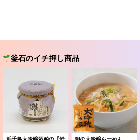
釜石のイチ押し商品
浜千鳥大吟醸酒粕の【鮭
銅の大吟醸らーめん