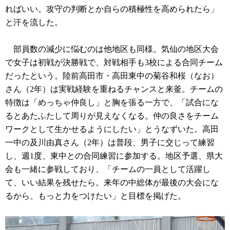
ればいい。攻守の判断とか自らの積極性を高められたら」
と汗を流した。
部員数の減少に悩むのは他地区も同様。気仙の地区大会
で女子は初戦が決勝戦で、対戦相手も3校による合同チーム
だったという。陸前高田市・高田東中の菊谷和桜（なお）
さん（2年）は実戦経験を重ねるチャンスと来釜。チームの
特徴は「めっちゃ仲良し」と胸を張る一方で、「試合にな
るとあたふたして周りが見えなくなる。仲の良さをチーム
ワークとして生かせるようにしたい」とうなずいた。高田
一中の及川由真さん（2年）は普段、男子に交じって練習
し、週1度、東中との合同練習に参加する。地区予選、県大
会も一緒に参戦しており、「チームの一員として活躍し
て、いい結果を残せたら。来年の中総体が最後の大会にな
るから、もっと力をつけたい」と目標を掲げた。