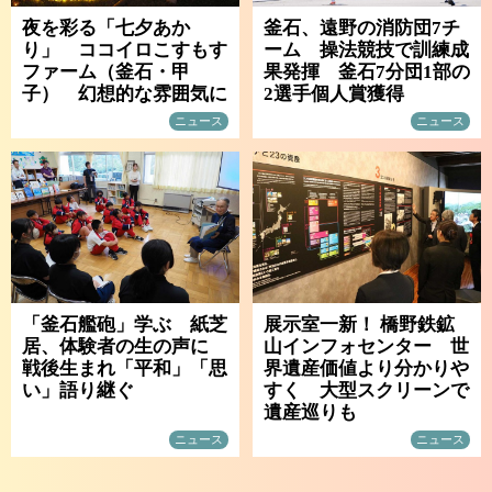
夜を彩る「七夕あか
釜石、遠野の消防団7チ
り」 ココイロこすもす
ーム 操法競技で訓練成
ファーム（釜石・甲
果発揮 釜石7分団1部の
子） 幻想的な雰囲気に
2選手個人賞獲得
ニュース
ニュース
「釜石艦砲」学ぶ 紙芝
展示室一新！ 橋野鉄鉱
居、体験者の生の声に
山インフォセンター 世
戦後生まれ「平和」「思
界遺産価値より分かりや
い」語り継ぐ
すく 大型スクリーンで
遺産巡りも
ニュース
ニュース