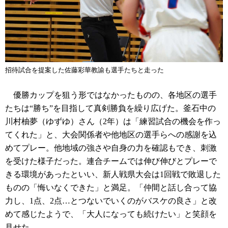
招待試合を提案した佐藤彩華教諭も選手たちと走った
優勝カップを狙う形ではなかったものの、各地区の選手
たちは“勝ち”を目指して真剣勝負を繰り広げた。釜石中の
川村柚夢（ゆずゆ）さん（2年）は「練習試合の機会を作っ
てくれた」と、大会関係者や他地区の選手らへの感謝を込
めてプレー。他地域の強さや自身の力を確認もでき、刺激
を受けた様子だった。連合チームでは伸び伸びとプレーで
きる環境があったといい、新人戦県大会は1回戦で敗退した
ものの「悔いなくできた」と満足。「仲間と話し合って協
力し、1点、2点…とつないでいくのがバスケの良さ」と改
めて感じたようで、「大人になっても続けたい」と笑顔を
見せた。