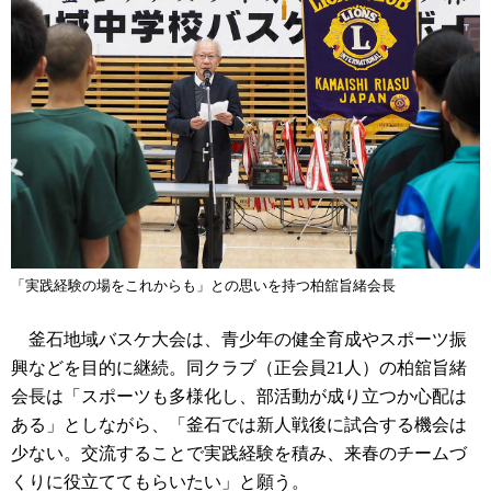
「実践経験の場をこれからも」との思いを持つ柏舘旨緒会長
釜石地域バスケ大会は、青少年の健全育成やスポーツ振
興などを目的に継続。同クラブ（正会員21人）の柏舘旨緒
会長は「スポーツも多様化し、部活動が成り立つか心配は
ある」としながら、「釜石では新人戦後に試合する機会は
少ない。交流することで実践経験を積み、来春のチームづ
くりに役立ててもらいたい」と願う。