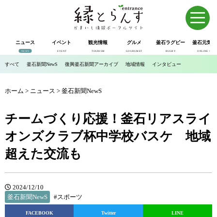
ニュース
イベント
観光情報
グルメ
釜石ラグビー
釜石元気市
NEWS
EVENT
TOURISM
GOURUMET
RUGBY
ONLINE SHOP
すべて
釜石新聞NewS
復興釜石新聞アーカイブ
地域情報
インタビュー
ホーム
>
ニュース
>
釜石新聞NewS
チームづくり応援！釜石リアスライ
オンズクラブ杯中学校バスケ 地域
超えた交流も
2024/12/10
釜石新聞NewS
#スポーツ
FACEBOOK
Twitter
LINE