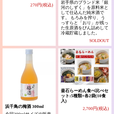
岩手県のブランド米「銀
270円(税込)
河のしずく」を原料米と
して仕込んだ純米酒で
す。 もろみを搾り、う
っすらと「おり」が残っ
た生原酒をびん詰めして
冷蔵貯蔵しました。
SOLDOUT
釜石らーめん食べ比べセ
ット:5種類×各2袋(10食
入)
浜千鳥の梅酒 300ml
2,700円(税込)