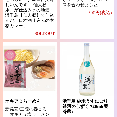
しいんです!「仙人秘
スを合わせました
水」が仕込み水の地酒・
500円(税込)
浜千鳥【仙人郷】で仕込
んだ、日本酒仕込みの本
格カレー。
SOLDOUT
オキアミらーめん
浜千鳥 純米うすにごり
銀河のしずく 720ml(要
新発売!三陸の春香る
冷蔵)
「オキアミ塩ラーメン」