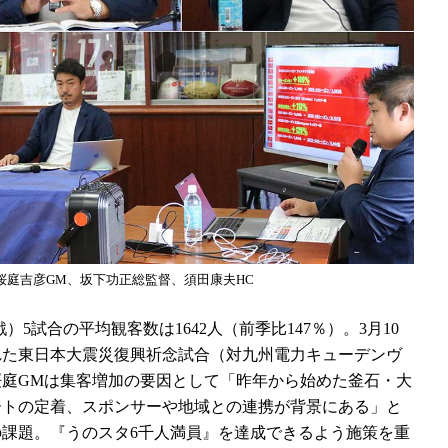
桜庭吉彦GM、坂下功正総監督、須田康夫HC
）5試合の平均観客数は1642人（前季比147％）。3月10
れた東日本大震災復興祈念試合（対九州電力キューデンヴ
。桜庭GMは集客増加の要因として「昨年から始めた釜石・大
ートの定着、スポンサーや地域との連携が背景にある」と
課題。『うのスタ6千人満員』を達成できるよう施策を重