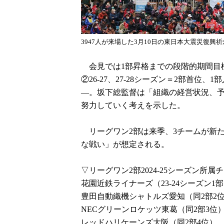
3947人が来場した3月10日の東日本大震災復
会見では1部昇格までの段階的期間目標も示
②26-27、27-28シーズン＝2部首位、
―。坂下総監督は「組織の経営状況、
努力していく考えを示した。
リーグワン2部は来季、3チームが新た
な戦い」が想定される。
▽リーグワン2部2024-25シーズン所属
花園近鉄ライナーズ（23-24シーズン1部
豊田自動織機シャトルズ愛知（同2部2
NECグリーンロケッツ東葛（同2部3位
レッドハリケーンズ大阪（同2部4位）