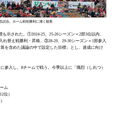
興祈念試合。ホーム戦初勝利に沸く観客
された。①2024-25、25-26シーズン＝2部3位以内、
1部入れ替え戦勝利・昇格、③28-29、29-30シーズン＝1部参入
予算を含めた議論の中で設定した目標」とし、達成に向け
に参入し、8チームで戦う。今季以上に「熾烈（しれつ）
チーム
12位）
位）
）