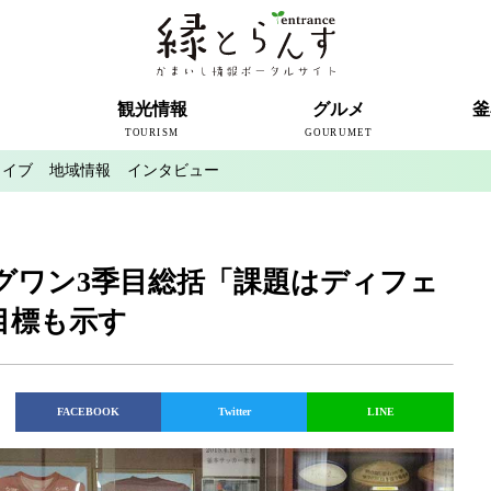
ト
観光情報
グルメ
釜
TOURISM
GOURUMET
カイブ
地域情報
インタビュー
近代製鉄発祥の地
観光スポット
宿泊情報
釜石情報交流センター
魚河岸テラス
うのすまい・トモス
根浜シーサイド
SL銀河
三陸鉄道
ミッフィーカフェかまいし
釜石ラーメン
タウンポート大町
市内の産直
おいしい釜石コレクション
ラグビー
釜石シー
ラグビーワ
スタジア
インタビ
グワン3季目総括「課題はディフェ
格目標も示す
FACEBOOK
Twitter
LINE