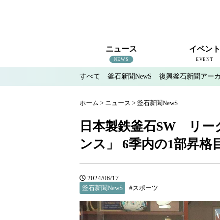
ニュース
イベン
NEWS
EVENT
すべて
釜石新聞NewS
復興釜石新聞アー
すべて
釜石新聞NewS
復興釜石新聞アーカイブ
地域情報
インタビュー
釜石のイベント情報
ホーム
>
ニュース
>
釜石新聞NewS
日本製鉄釜石SW リー
ンス」 6季内の1部昇
2024/06/17
釜石新聞NewS
#スポーツ