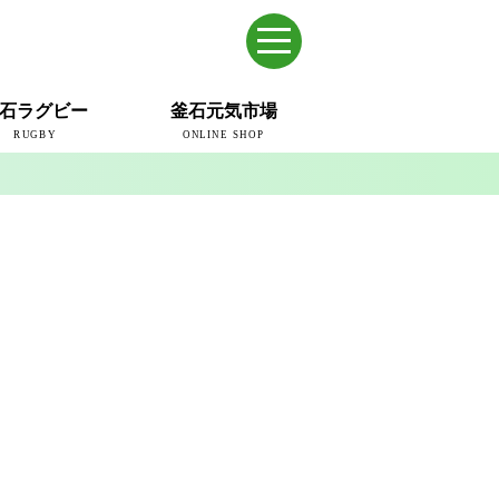
石ラグビー
釜石元気市場
RUGBY
ONLINE SHOP
のまち
ウェイブスRFC
ールドカップ2019
ム
ュー＆コラム