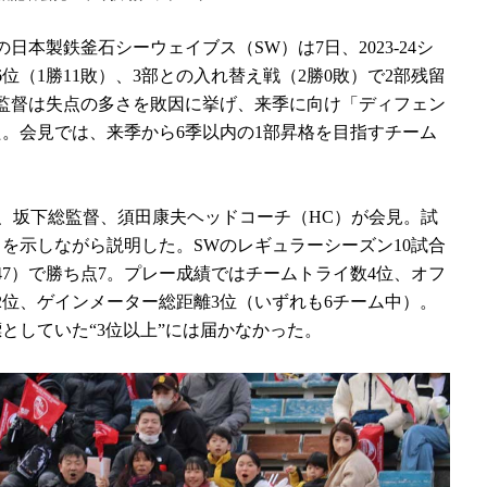
本製鉄釜石シーウェイブス（SW）は7日、2023-24シ
位（1勝11敗）、3部との入れ替え戦（2勝0敗）で2部残留
監督は失点の多さを敗因に挙げ、来季に向け「ディフェン
。会見では、来季から6季以内の1部昇格を目指すチーム
、坂下総監督、須田康夫ヘッドコーチ（HC）が会見。試
を示しながら説明した。SWのレギュラーシーズン10試合
247）で勝ち点7。プレー成績ではチームトライ数4位、オフ
2位、ゲインメーター総距離3位（いずれも6チーム中）。
としていた“3位以上”には届かなかった。