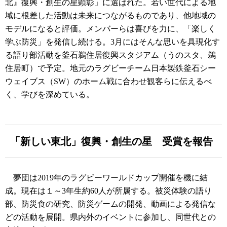
北』復興・創生の星顕彰」に選ばれた。若い世代による地
域に根差した活動は未来につながるものであり、他地域の
モデルになると評価。メンバーらは喜びを力に、「楽しく
学ぶ防災」を発信し続ける。3月にはそんな思いを具現化す
る語り部活動を釜石鵜住居復興スタジアム（うのスタ、鵜
住居町）で予定。地元のラグビーチーム日本製鉄釜石シー
ウェイブス（SW）のホーム戦に合わせ観客らに伝えるべ
く、学びを深めている。
「新しい東北」復興・創生の星 受賞を報告
夢団は2019年のラグビーワールドカップ開催を機に結
成。現在は１～3年生約60人が所属する。被災体験の語り
部、防災食の研究、防災ゲームの開発、動画による発信な
どの活動を展開。県内外のイベントに参加し、同世代との