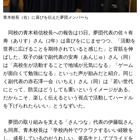
青木校長（右）に喜びを伝えた夢団メンバーら
同校の青木裕信校長への報告は15日。夢団代表の佐々有
寿（ありす）さん（2年）は喜びをにじませつつ、「活動を
世界に広げることを期待されていると感じた」と背筋を伸
ばした。双子の妹で副代表の安寿（あんじゅ）さん（同）
は「高校生が活動することで地域が元気になる」「ゲーム
が面白くて勉強になる」といった声が励みだと紹介。同じ
く副代表の赤石澤一会（いちえ）さん（同）は「若い世代
にとって、防災はどうしても重いというイメージがある。
だからこそ、楽しく伝えるという視点で活動してハードル
を下げられたらいい」とうなずいた。
夢団の取り組みを支える「さんつな」代表の伊藤聡さん
も同席。青木校長は「学校内外でワクワクするいい経験を
し、成長しているのがうれしい。釜高生としてプライドを