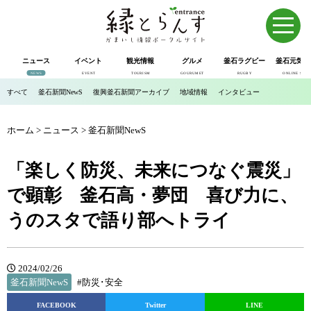
ニュース
イベント
観光情報
グルメ
釜石ラグビー
釜石元気市
NEWS
EVENT
TOURISM
GOURUMET
RUGBY
ONLINE SHOP
すべて
釜石新聞NewS
復興釜石新聞アーカイブ
地域情報
インタビュー
ホーム
>
ニュース
>
釜石新聞NewS
「楽しく防災、未来につなぐ震災」
で顕彰 釜石高・夢団 喜び力に、
うのスタで語り部へトライ
2024/02/26
釜石新聞NewS
#防災･安全
FACEBOOK
Twitter
LINE