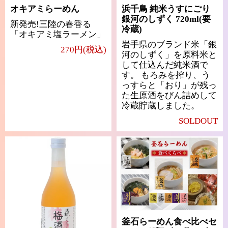
オキアミらーめん
浜千鳥 純米うすにごり
銀河のしずく 720ml(要
新発売!三陸の春香る
冷蔵)
「オキアミ塩ラーメン」
岩手県のブランド米「銀
270円(税込)
河のしずく」を原料米と
して仕込んだ純米酒で
す。 もろみを搾り、う
っすらと「おり」が残っ
た生原酒をびん詰めして
冷蔵貯蔵しました。
SOLDOUT
釜石らーめん食べ比べセ