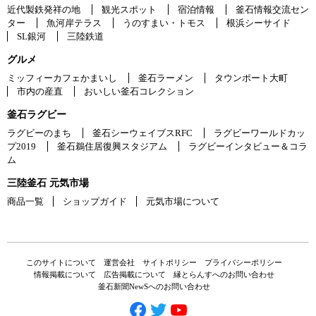
近代製鉄発祥の地
観光スポット
宿泊情報
釜石情報交流セン
ター
魚河岸テラス
うのすまい・トモス
根浜シーサイド
SL銀河
三陸鉄道
グルメ
ミッフィーカフェかまいし
釜石ラーメン
タウンポート大町
市内の産直
おいしい釜石コレクション
釜石ラグビー
ラグビーのまち
釜石シーウェイブスRFC
ラグビーワールドカッ
プ2019
釜石鵜住居復興スタジアム
ラグビーインタビュー＆コラ
ム
三陸釜石 元気市場
商品一覧
ショップガイド
元気市場について
このサイトについて
運営会社
サイトポリシー
プライバシーポリシー
情報掲載について
広告掲載について
縁とらんすへのお問い合わせ
釜石新聞NewSへのお問い合わせ