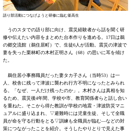
語り部活動につなげようと研修に臨む釜高生
うのスタでの語り部に向け、震災経験者から話を聞く研
修や伝えたい内容をまとめた台本作りを進める。17日は鵜
の郷交流館（鵜住居町）で、生徒6人が活動。震災の津波で
妻を失った栗林町の木村正明さん（68）の思いに耳を傾け
た。
鵜住居小事務職員だった妻タカ子さん（当時53）は一
人、校舎に残って津波に襲われ行方不明になったとみられ
る。「なぜ、一人だけ残ったのか」。木村さんは真相を知
るため、震災後4年間、学校や市、教育関係者らと話し合い
を重ねた。そこから得た教訓が学校の地震・津波防災マニ
ュアルに盛り込まれ、▽避難時には児童生徒、そして全職
員が命を守る行動をとる▽訓練も全職員が臨む―などの対
策につながったことを紹介。そうしたやりとりで見えた事