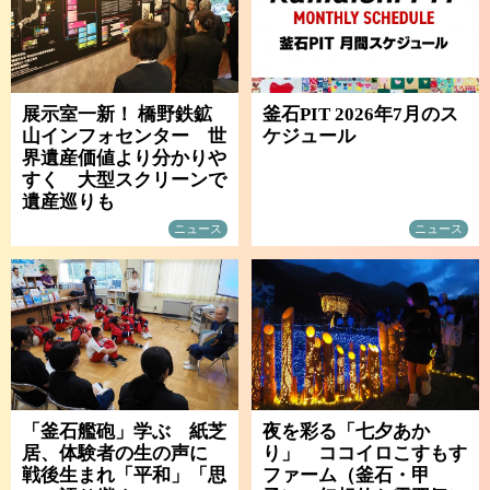
展示室一新！ 橋野鉄鉱
釜石PIT 2026年7月のス
山インフォセンター 世
ケジュール
界遺産価値より分かりや
すく 大型スクリーンで
遺産巡りも
ニュース
ニュース
「釜石艦砲」学ぶ 紙芝
夜を彩る「七夕あか
居、体験者の生の声に
り」 ココイロこすもす
戦後生まれ「平和」「思
ファーム（釜石・甲