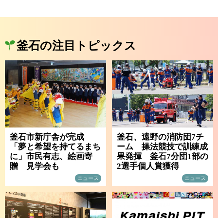
釜石の注目トピックス
釜石市新庁舎が完成
釜石、遠野の消防団7チ
「夢と希望を持てるまち
ーム 操法競技で訓練成
に」市民有志、絵画寄
果発揮 釜石7分団1部の
贈 見学会も
2選手個人賞獲得
ニュース
ニュース