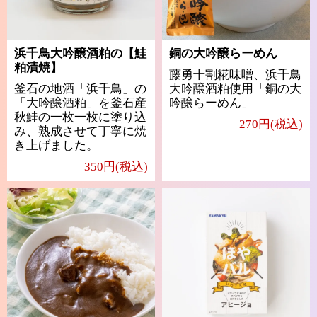
浜千鳥大吟醸酒粕の【鮭
銅の大吟醸らーめん
粕漬焼】
藤勇十割糀味噌、浜千鳥
釜石の地酒「浜千鳥」の
大吟醸酒粕使用「銅の大
「大吟醸酒粕」を釜石産
吟醸らーめん」
秋鮭の一枚一枚に塗り込
270円(税込)
み、熟成させて丁寧に焼
き上げました。
350円(税込)