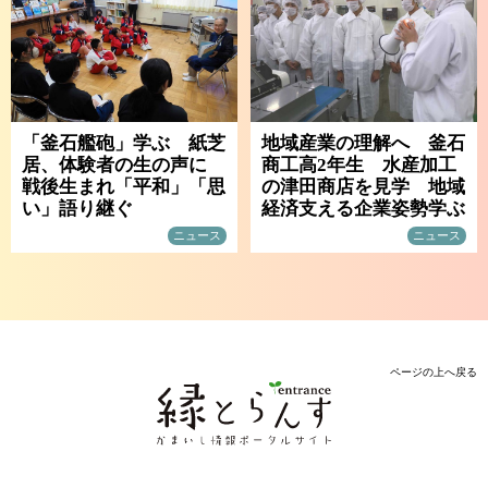
「釜石艦砲」学ぶ 紙芝
地域産業の理解へ 釜石
居、体験者の生の声に
商工高2年生 水産加工
戦後生まれ「平和」「思
の津田商店を見学 地域
い」語り継ぐ
経済支える企業姿勢学ぶ
ニュース
ニュース
ページの上へ戻る