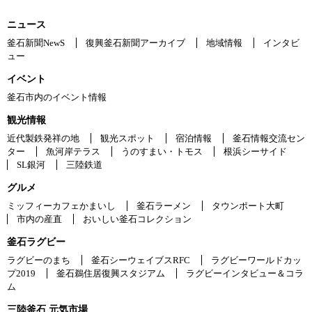
ニュース
釜石新聞NewS
復興釜石新聞アーカイブ
地域情報
インタビ
ュー
イベント
釜石市内のイベント情報
観光情報
近代製鉄発祥の地
観光スポット
宿泊情報
釜石情報交流セン
ター
魚河岸テラス
うのすまい・トモス
根浜シーサイド
SL銀河
三陸鉄道
グルメ
ミッフィーカフェかまいし
釜石ラーメン
タウンポート大町
市内の産直
おいしい釜石コレクション
釜石ラグビー
ラグビーのまち
釜石シーウェイブスRFC
ラグビーワールドカッ
プ2019
釜石鵜住居復興スタジアム
ラグビーインタビュー＆コラ
ム
三陸釜石 元気市場