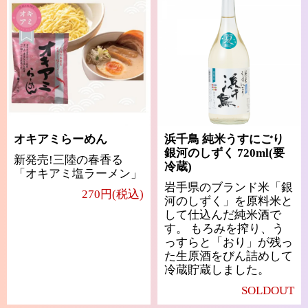
オキアミらーめん
浜千鳥 純米うすにごり
銀河のしずく 720ml(要
新発売!三陸の春香る
冷蔵)
「オキアミ塩ラーメン」
岩手県のブランド米「銀
270円(税込)
河のしずく」を原料米と
して仕込んだ純米酒で
す。 もろみを搾り、う
っすらと「おり」が残っ
た生原酒をびん詰めして
冷蔵貯蔵しました。
SOLDOUT