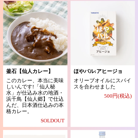
釜石【仙人カレー】
ほやバル:アヒージョ
このカレー、本当に美味
オリーブオイルにスパイ
しいんです!「仙人秘
スを合わせました
水」が仕込み水の地酒・
500円(税込)
浜千鳥【仙人郷】で仕込
んだ、日本酒仕込みの本
格カレー。
SOLDOUT