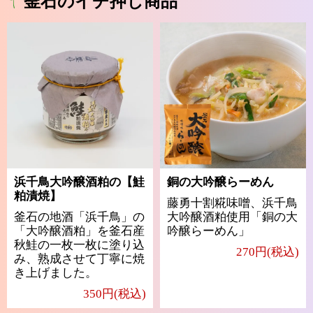
釜石のイチ押し商品
浜千鳥大吟醸酒粕の【鮭
銅の大吟醸らーめん
粕漬焼】
藤勇十割糀味噌、浜千鳥
釜石の地酒「浜千鳥」の
大吟醸酒粕使用「銅の大
「大吟醸酒粕」を釜石産
吟醸らーめん」
秋鮭の一枚一枚に塗り込
270円(税込)
み、熟成させて丁寧に焼
き上げました。
350円(税込)