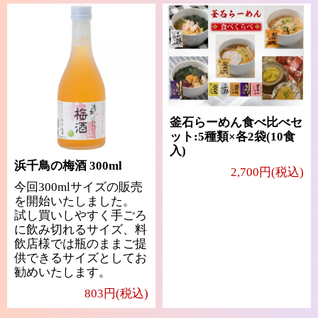
釜石らーめん食べ比べセ
ット:5種類×各2袋(10食
入)
浜千鳥の梅酒 300ml
2,700円(税込)
今回300mlサイズの販売
を開始いたしました。
試し買いしやすく手ごろ
に飲み切れるサイズ、料
飲店様では瓶のままご提
供できるサイズとしてお
勧めいたします。
803円(税込)