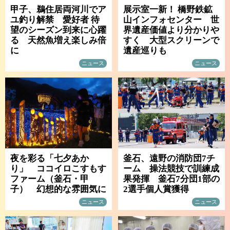
甲子、鵜住居両河川でア
展示室一新！ 橋野鉄鉱
ユ釣り解禁 愛好者 待
山インフォセンター 世
望のシーズン到来に心躍
界遺産価値より分かりや
る 天然魚増え楽しみ倍
すく 大型スクリーンで
に
遺産巡りも
ニュース
ニュース
夜を彩る「七夕あか
釜石、遠野の消防団7チ
り」 ココイロこすもす
ーム 操法競技で訓練成
ファーム（釜石・甲
果発揮 釜石7分団1部の
子） 幻想的な雰囲気に
2選手個人賞獲得
ニュース
ニュース