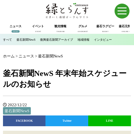
ニュース
イベント
観光情報
グルメ
釜石ラグビー
釜石元気市
NEWS
EVENT
TOURISM
GOURUMET
RUGBY
ONLINE SHOP
すべて
釜石新聞NewS
復興釜石新聞アーカイブ
地域情報
インタビュー
ホーム
>
ニュース
>
釜石新聞NewS
釜石新聞NewS 年末年始スケジュー
ルのお知らせ
2022/12/22
釜石新聞NewS
FACEBOOK
Twitter
LINE