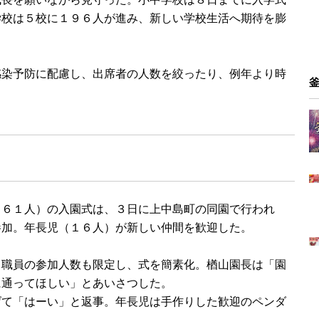
学校は５校に１９６人が進み、新しい学校生活へ期待を膨
染予防に配慮し、出席者の人数を絞ったり、例年より時
６１人）の入園式は、３日に上中島町の同園で行われ
参加。年長児（１６人）が新しい仲間を歓迎した。
職員の参加人数も限定し、式を簡素化。楢山園長は「園
に通ってほしい」とあいさつした。
げて「はーい」と返事。年長児は手作りした歓迎のペンダ