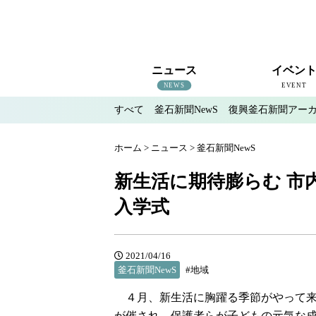
ニュース
イベン
NEWS
EVENT
すべて
釜石新聞NewS
復興釜石新聞アー
すべて
釜石新聞NewS
復興釜石新聞アーカイブ
地域情報
インタビュー
釜石のイベント情報
ホーム
>
ニュース
>
釜石新聞NewS
新生活に期待膨らむ 市
入学式
2021/04/16
釜石新聞NewS
#地域
４月、新生活に胸躍る季節がやって来
が催され、保護者らが子どもの元気な