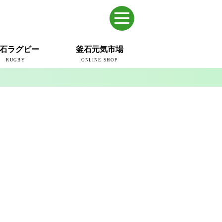
石ラグビー
釜石元気市場
RUGBY
ONLINE SHOP
のまち
ウェイブスRFC
ールドカップ2019
ム
ュー＆コラム