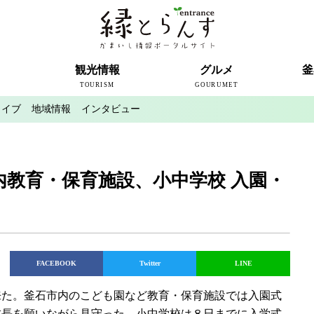
ト
観光情報
グルメ
釜
TOURISM
GOURUMET
カイブ
地域情報
インタビュー
近代製鉄発祥の地
観光スポット
宿泊情報
釜石情報交流センター
魚河岸テラス
うのすまい・トモス
根浜シーサイド
SL銀河
三陸鉄道
ミッフィーカフェかまいし
釜石ラーメン
タウンポート大町
市内の産直
おいしい釜石コレクション
ラグビー
釜石シー
ラグビーワ
スタジア
インタビ
内教育・保育施設、小中学校 入園・
FACEBOOK
Twitter
LINE
た。釜石市内のこども園など教育・保育施設では入園式
成長を願いながら見守った。小中学校は８日までに入学式