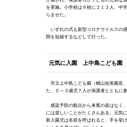
を実施。小学校は９校に２１２人、中
らませた。
いずれの式も新型コロナウイルスの感
間を短縮するなどして行った。
元気に入園 上中島こども園
市立上中島こども園（楢山知美園長、
た。０～３歳児７人が保護者とともに
感染予防の観点から来賓の姿はなく、
には楽しいことがたくさんある。元気
新入園児は名前を呼ばれると、手を挙