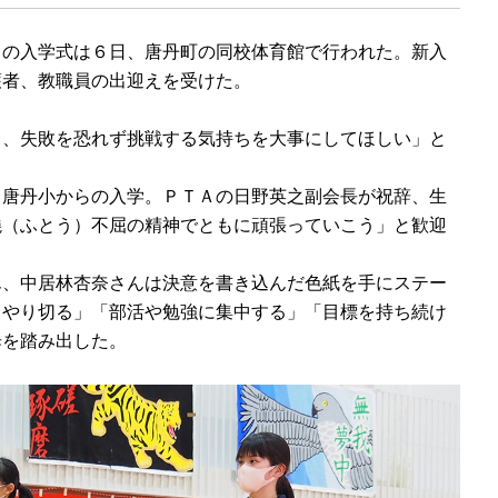
の入学式は６日、唐丹町の同校体育館で行われた。新入
護者、教職員の出迎えを受けた。
、失敗を恐れず挑戦する気持ちを大事にしてほしい」と
唐丹小からの入学。ＰＴＡの日野英之副会長が祝辞、生
撓（ふとう）不屈の精神でともに頑張っていこう」と歓迎
、中居林杏奈さんは決意を書き込んだ色紙を手にステー
、やり切る」「部活や勉強に集中する」「目標を持ち続け
歩を踏み出した。