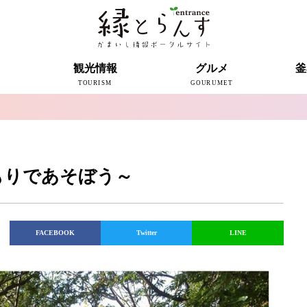
ト
観光情報
グルメ
釜
TOURISM
GOURUMET
近代製鉄発祥の地
観光スポット
宿泊情報
釜石情報交流センター
魚河岸テラス
うのすまい・トモス
根浜シーサイド
SL銀河
三陸鉄道
ミッフィーカフェかまいし
釜石ラーメン
タウンポート大町
市内の産直
おいしい釜石コレクション
ラグビー
釜石シー
ラグビーワ
スタジア
インタビ
もりであそぼう～
FACEBOOK
Twitter
LINE