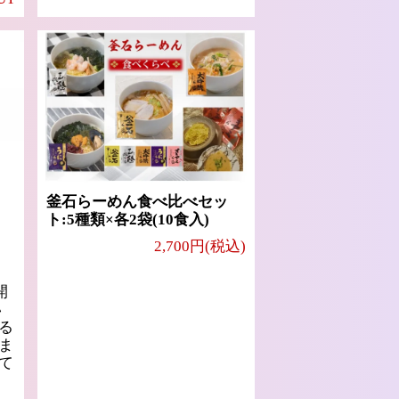
釜石らーめん食べ比べセッ
ト:5種類×各2袋(10食入)
2,700円(税込)
開
い
る
ま
て