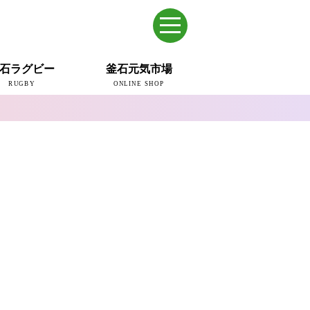
石ラグビー
釜石元気市場
RUGBY
ONLINE SHOP
のまち
ウェイブスRFC
ールドカップ2019
ム
ュー＆コラム