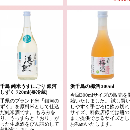
千鳥 純米うすにごり 銀河
浜千鳥の梅酒 300ml
しずく 720ml(要冷蔵)
今回300mlサイズの販売を
手県のブランド米「銀河の
始いたしました。 試し買
ずく」を原料米として仕込
しやすく手ごろに飲み切れ
だ純米酒です。 もろみを
サイズ、料飲店様では瓶の
り、うっすらと「おり」が
まご提供できるサイズとし
った生原酒をびん詰めして
お勧めいたします。
蔵貯蔵しました。