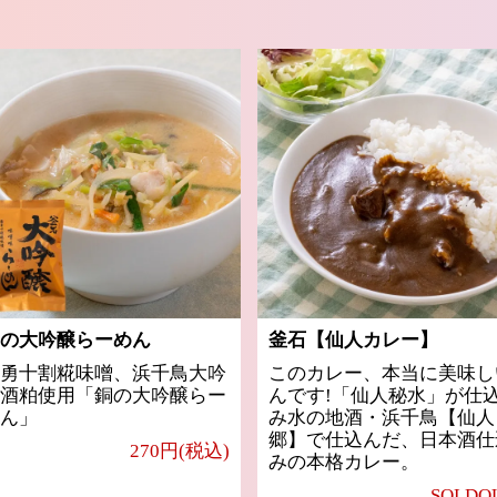
の大吟醸らーめん
釜石【仙人カレー】
勇十割糀味噌、浜千鳥大吟
このカレー、本当に美味し
酒粕使用「銅の大吟醸らー
んです!「仙人秘水」が仕
ん」
み水の地酒・浜千鳥【仙人
郷】で仕込んだ、日本酒仕
270円(税込)
みの本格カレー。
SOLDO