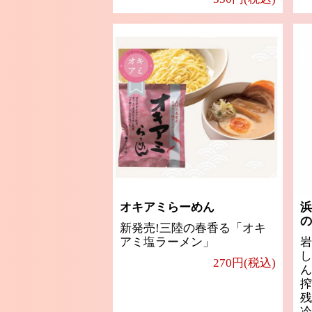
オキアミらーめん
浜
の
新発売!三陸の春香る「オキ
アミ塩ラーメン」
岩
し
270円(税込)
ん
搾
残
冷