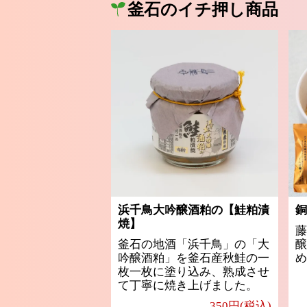
釜石のイチ押し商品
浜千鳥大吟醸酒粕の【鮭粕漬
銅
焼】
藤
釜石の地酒「浜千鳥」の「大
醸
吟醸酒粕」を釜石産秋鮭の一
め
枚一枚に塗り込み、熟成させ
て丁寧に焼き上げました。
350円(税込)