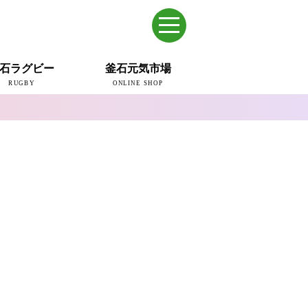
石ラグビー
釜石元気市場
RUGBY
ONLINE SHOP
のまち
ウェイブスRFC
ールドカップ2019
ム
ュー＆コラム