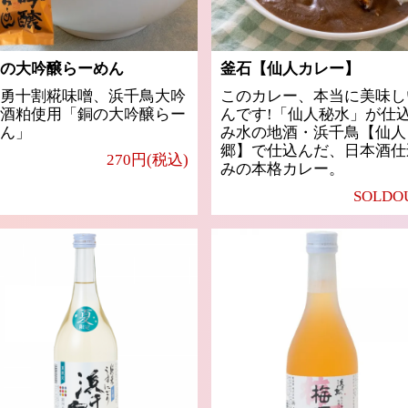
の大吟醸らーめん
釜石【仙人カレー】
勇十割糀味噌、浜千鳥大吟
このカレー、本当に美味し
酒粕使用「銅の大吟醸らー
んです!「仙人秘水」が仕
ん」
み水の地酒・浜千鳥【仙人
郷】で仕込んだ、日本酒仕
270円(税込)
みの本格カレー。
SOLDO