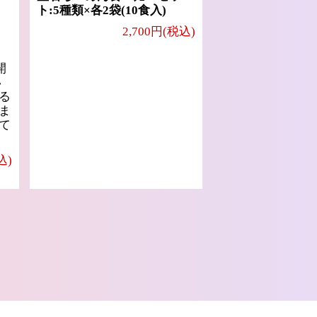
ト:5種類×各2袋(10食入)
2,700円(税込)
開
い
る
ま
て
込)