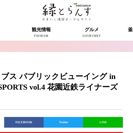
ト
観光情報
グルメ
釜
TOURISM
GOURUMET
近代製鉄発祥の地
観光スポット
宿泊情報
釜石情報交流センター
魚河岸テラス
うのすまい・トモス
根浜シーサイド
SL銀河
三陸鉄道
ミッフィーカフェかまいし
釜石ラーメン
タウンポート大町
市内の産直
おいしい釜石コレクション
ラグビー
釜石シー
ラグビーワ
スタジア
インタビ
ブス パブリックビューイング in
 J SPORTS vol.4 花園近鉄ライナーズ
FACEBOOK
Twitter
LINE