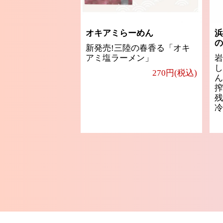
オキアミらーめん
浜
の
新発売!三陸の春香る「オキ
アミ塩ラーメン」
岩
し
270円(税込)
ん
搾
残
冷