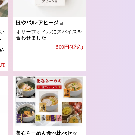
ほやバル:アヒージョ
い
オリーブオイルにスパイスを
込
合わせました
500円(税込)
込
UT
釜石らーめん食べ比べセッ