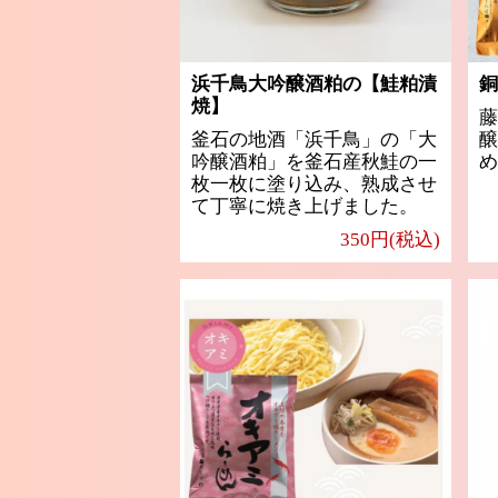
浜千鳥大吟醸酒粕の【鮭粕漬
銅
焼】
藤
釜石の地酒「浜千鳥」の「大
醸
吟醸酒粕」を釜石産秋鮭の一
め
枚一枚に塗り込み、熟成させ
て丁寧に焼き上げました。
350円(税込)