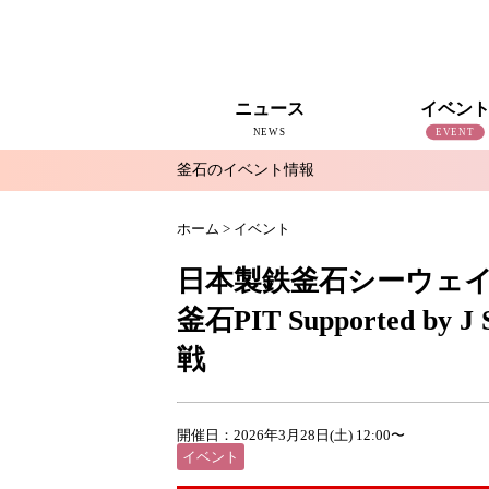
ニュース
イベン
NEWS
EVENT
釜石のイベント情報
すべて
釜石新聞NewS
復興釜石新聞アーカイブ
地域情報
インタビュー
釜石のイベント情報
ホーム
>
イベント
日本製鉄釜石シーウェイ
釜石PIT Supported by
戦
開催日：2026年3月28日(土) 12:00〜
イベント