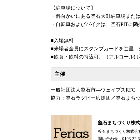
【駐車場について】
・斜向かいにある釜石大町駐車場また
・自転車およびバイクは、釜石PITに
■入場無料
■来場者全員にスタンプカードを進呈…
■飲食・飲料の持込可。（アルコール
主催
一般社団法人釜石市―ウェイブスRFC
協力：釜石ラグビー応援団／釜石まち
釜石まちづくり株式
釜石まちづくり株式会
問い合わせ：0193-22-3