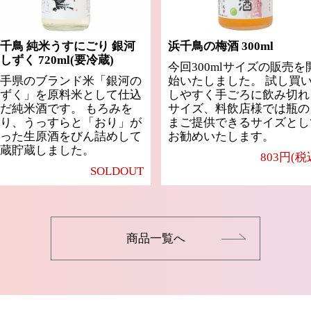
千鳥 純米うすにごり 銀河
浜千鳥の梅酒 300ml
しずく 720ml(要冷蔵)
今回300mlサイズの販売を
手県のブランド米「銀河の
始いたしました。 試し買
ずく」を原料米として仕込
しやすく手ごろに飲み切れ
だ純米酒です。 もろみを
サイズ、料飲店様では瓶の
り、うっすらと「おり」が
まご提供できるサイズとし
った生原酒をびん詰めして
お勧めいたします。
蔵貯蔵しました。
803円(税
SOLDOUT
商品一覧へ