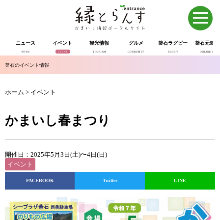
ニュース
イベント
観光情報
グルメ
釜石ラグビー
釜石元気市
NEWS
EVENT
TOURISM
GOURUMET
RUGBY
ONLINE SHOP
釜石のイベント情報
ホーム
>
イベント
かまいし春まつり
開催日：2025年5月3日(土)〜4日(日)
イベント
FACEBOOK
Twitter
LINE