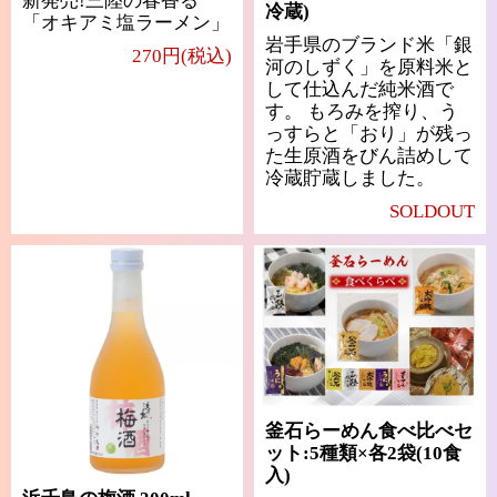
新発売!三陸の春香る
冷蔵)
「オキアミ塩ラーメン」
岩手県のブランド米「銀
270円(税込)
河のしずく」を原料米と
して仕込んだ純米酒で
す。 もろみを搾り、う
っすらと「おり」が残っ
た生原酒をびん詰めして
冷蔵貯蔵しました。
SOLDOUT
釜石らーめん食べ比べセ
ット:5種類×各2袋(10食
入)