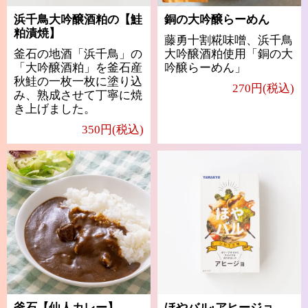
浜千鳥大吟醸酒粕の【鮭
銅の大吟醸らーめん
粕漬焼】
藤勇十割糀味噌、浜千鳥
釜石の地酒「浜千鳥」の
大吟醸酒粕使用「銅の大
「大吟醸酒粕」を釜石産
吟醸らーめん」
秋鮭の一枚一枚に塗り込
270円(税込)
み、熟成させて丁寧に焼
き上げました。
350円(税込)
釜石【仙人カレー】
ほやバル:アヒージョ