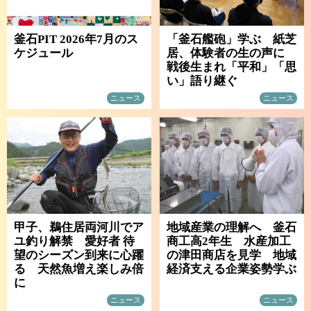
釜石PIT 2026年7月のス
「釜石艦砲」学ぶ 紙芝
ケジュール
居、体験者の生の声に
戦後生まれ「平和」「思
い」語り継ぐ
ニュース
ニュース
甲子、鵜住居両河川でア
地域産業の理解へ 釜石
ユ釣り解禁 愛好者 待
商工高2年生 水産加工
望のシーズン到来に心躍
の津田商店を見学 地域
る 天然魚増え楽しみ倍
経済支える企業姿勢学ぶ
に
ニュース
ニュース