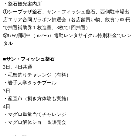
・釜石観光案内所
①シープラザ釜石、サン・フィッシュ釜石、西側駐車場出
店エリア合同ガラポン抽選会（各店舗買い物、飲食1,000円
で抽選補助券１枚進呈、3枚で1回抽選）
②GW期間中（5/3〜6）電動レンタサイクル特別料金でレン
タル
■サン・フィッシュ釜石
3日、4日共通
・毛蟹釣りチャレンジ（有料）
・岩手大学タッチプール
3日
・産直市（捌き方体験も実施）
4日
・マグロ重量当てチャレンジ
・マグロ解体ショー＆販売会