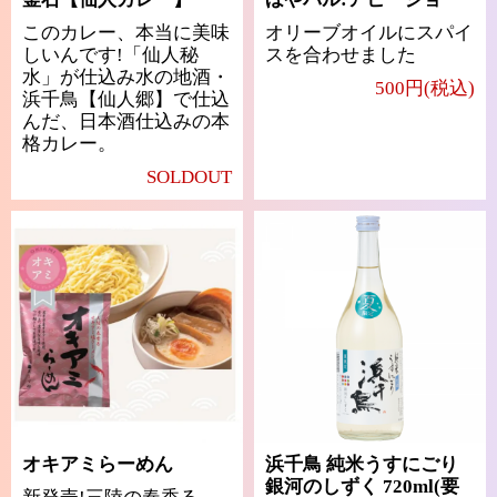
このカレー、本当に美味
オリーブオイルにスパイ
しいんです!「仙人秘
スを合わせました
水」が仕込み水の地酒・
500円(税込)
浜千鳥【仙人郷】で仕込
んだ、日本酒仕込みの本
格カレー。
SOLDOUT
オキアミらーめん
浜千鳥 純米うすにごり
銀河のしずく 720ml(要