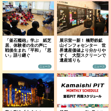
「釜石艦砲」学ぶ 紙芝
展示室一新！ 橋野鉄鉱
居、体験者の生の声に
山インフォセンター 世
戦後生まれ「平和」「思
界遺産価値より分かりや
い」語り継ぐ
すく 大型スクリーンで
遺産巡りも
ニュース
ニュース