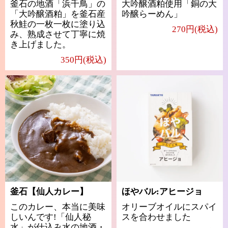
釜石の地酒「浜千鳥」の
大吟醸酒粕使用「銅の大
「大吟醸酒粕」を釜石産
吟醸らーめん」
秋鮭の一枚一枚に塗り込
270円(税込)
み、熟成させて丁寧に焼
き上げました。
350円(税込)
釜石【仙人カレー】
ほやバル:アヒージョ
このカレー、本当に美味
オリーブオイルにスパイ
しいんです!「仙人秘
スを合わせました
水」が仕込み水の地酒・