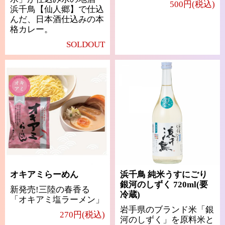
500円(税込)
浜千鳥【仙人郷】で仕込
んだ、日本酒仕込みの本
格カレー。
SOLDOUT
オキアミらーめん
浜千鳥 純米うすにごり
銀河のしずく 720ml(要
新発売!三陸の春香る
冷蔵)
「オキアミ塩ラーメン」
岩手県のブランド米「銀
270円(税込)
河のしずく」を原料米と