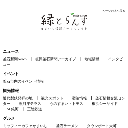
ページの上へ戻る
ニュース
釜石新聞NewS
復興釜石新聞アーカイブ
地域情報
インタビ
ュー
イベント
釜石市内のイベント情報
観光情報
近代製鉄発祥の地
観光スポット
宿泊情報
釜石情報交流セン
ター
魚河岸テラス
うのすまい・トモス
根浜シーサイド
SL銀河
三陸鉄道
グルメ
ミッフィーカフェかまいし
釜石ラーメン
タウンポート大町