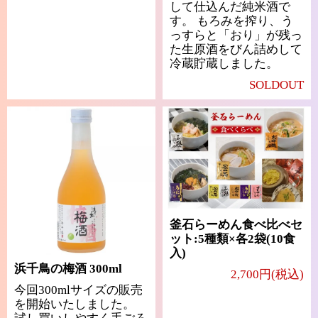
して仕込んだ純米酒で
す。 もろみを搾り、う
っすらと「おり」が残っ
た生原酒をびん詰めして
冷蔵貯蔵しました。
SOLDOUT
釜石らーめん食べ比べセ
ット:5種類×各2袋(10食
入)
浜千鳥の梅酒 300ml
2,700円(税込)
今回300mlサイズの販売
を開始いたしました。