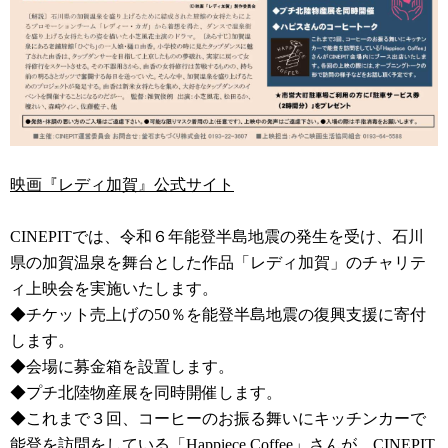
映画『レディ加賀』公式サイト
CINEPITでは、令和６年能登半島地震の発生を受け、石川
県の加賀温泉を舞台とした作品「レディ加賀」のチャリテ
ィ上映会を実施いたします。
◆チケット売上げの50％を能登半島地震の復興支援に寄付
します。
◆会場に募金箱を設置します。
◆プチ北陸物産展を同時開催します。
◆これまで３回、コーヒーのお振る舞いにキッチンカーで
能登を訪問をしている「Happiece Coffee」さんが、CINEPIT