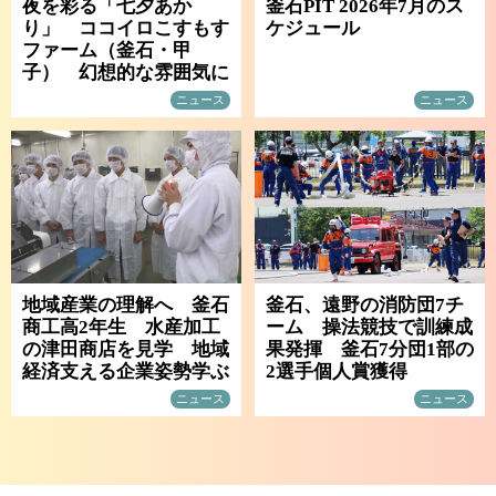
夜を彩る「七夕あか
釜石PIT 2026年7月のス
り」 ココイロこすもす
ケジュール
ファーム（釜石・甲
子） 幻想的な雰囲気に
ニュース
ニュース
地域産業の理解へ 釜石
釜石、遠野の消防団7チ
商工高2年生 水産加工
ーム 操法競技で訓練成
の津田商店を見学 地域
果発揮 釜石7分団1部の
経済支える企業姿勢学ぶ
2選手個人賞獲得
ニュース
ニュース