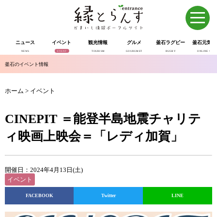
ニュース
イベント
観光情報
グルメ
釜石ラグビー
釜石元気市
NEWS
EVENT
TOURISM
GOURUMET
RUGBY
ONLINE SHOP
釜石のイベント情報
ホーム
>
イベント
CINEPIT ＝能登半島地震チャリテ
ィ映画上映会＝「レディ加賀」
開催日：2024年4月13日(土)
イベント
FACEBOOK
Twitter
LINE