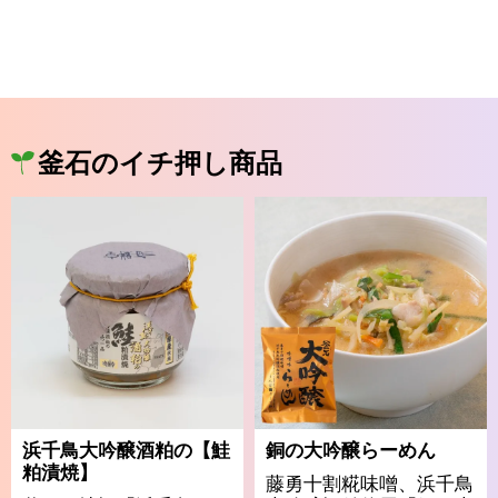
釜石のイチ押し商品
浜千鳥大吟醸酒粕の【鮭
銅の大吟醸らーめん
粕漬焼】
藤勇十割糀味噌、浜千鳥