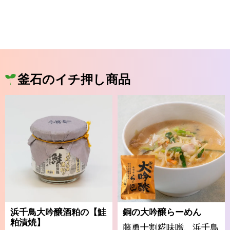
釜石のイチ押し商品
浜千鳥大吟醸酒粕の【鮭
銅の大吟醸らーめん
粕漬焼】
藤勇十割糀味噌、浜千鳥