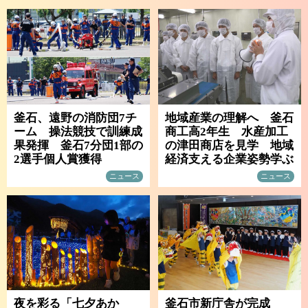
釜石、遠野の消防団7チ
地域産業の理解へ 釜石
ーム 操法競技で訓練成
商工高2年生 水産加工
果発揮 釜石7分団1部の
の津田商店を見学 地域
2選手個人賞獲得
経済支える企業姿勢学ぶ
ニュース
ニュース
夜を彩る「七夕あか
釜石市新庁舎が完成