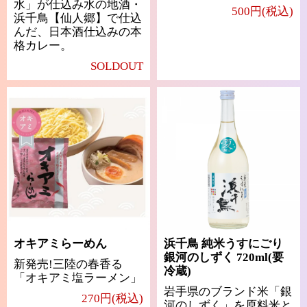
水」が仕込み水の地酒・
500円(税込)
浜千鳥【仙人郷】で仕込
んだ、日本酒仕込みの本
格カレー。
SOLDOUT
オキアミらーめん
浜千鳥 純米うすにごり
銀河のしずく 720ml(要
新発売!三陸の春香る
冷蔵)
「オキアミ塩ラーメン」
岩手県のブランド米「銀
270円(税込)
河のしずく」を原料米と