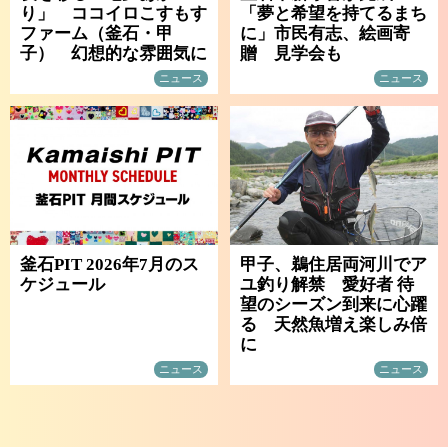
り」 ココイロこすもす
「夢と希望を持てるまち
ファーム（釜石・甲
に」市民有志、絵画寄
子） 幻想的な雰囲気に
贈 見学会も
ニュース
ニュース
釜石PIT 2026年7月のス
甲子、鵜住居両河川でア
ケジュール
ユ釣り解禁 愛好者 待
望のシーズン到来に心躍
る 天然魚増え楽しみ倍
に
ニュース
ニュース