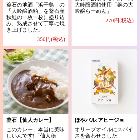
釜石の地酒「浜千鳥」の
大吟醸酒粕使用「銅の大
「大吟醸酒粕」を釜石産
吟醸らーめん」
秋鮭の一枚一枚に塗り込
270円(税込)
み、熟成させて丁寧に焼
き上げました。
350円(税込)
釜石【仙人カレー】
ほやバル:アヒージョ
このカレー、本当に美味
オリーブオイルにスパイ
しいんです!「仙人秘
スを合わせました