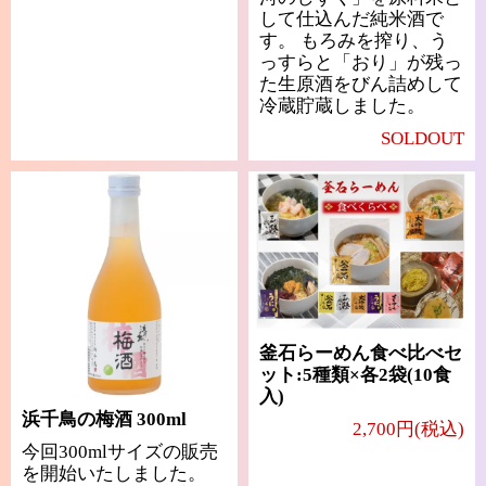
して仕込んだ純米酒で
す。 もろみを搾り、う
っすらと「おり」が残っ
た生原酒をびん詰めして
冷蔵貯蔵しました。
SOLDOUT
釜石らーめん食べ比べセ
ット:5種類×各2袋(10食
入)
浜千鳥の梅酒 300ml
2,700円(税込)
今回300mlサイズの販売
を開始いたしました。