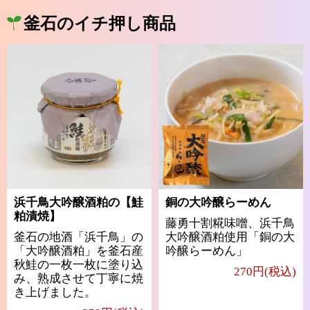
釜石のイチ押し商品
浜千鳥大吟醸酒粕の【鮭
銅の大吟醸らーめん
粕漬焼】
藤勇十割糀味噌、浜千鳥
釜石の地酒「浜千鳥」の
大吟醸酒粕使用「銅の大
「大吟醸酒粕」を釜石産
吟醸らーめん」
秋鮭の一枚一枚に塗り込
270円(税込)
み、熟成させて丁寧に焼
き上げました。