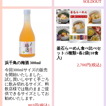
SOLDOUT
釜石らーめん食べ比べセ
ット:5種類×各2袋(10食
入)
浜千鳥の梅酒 300ml
2,700円(税込)
今回300mlサイズの販売
を開始いたしました。
試し買いしやすく手ごろ
に飲み切れるサイズ、料
飲店様では瓶のままご提
供できるサイズとしてお
勧めいたします。
803円(税込)