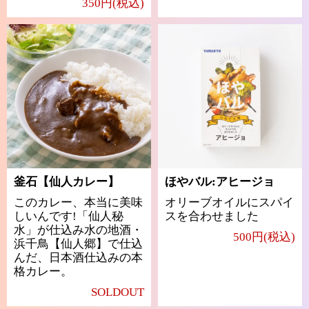
350円(税込)
釜石【仙人カレー】
ほやバル:アヒージョ
このカレー、本当に美味
オリーブオイルにスパイ
しいんです!「仙人秘
スを合わせました
水」が仕込み水の地酒・
500円(税込)
浜千鳥【仙人郷】で仕込
んだ、日本酒仕込みの本
格カレー。
SOLDOUT