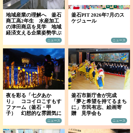
地域産業の理解へ 釜石
釜石PIT 2026年7月のス
商工高2年生 水産加工
ケジュール
の津田商店を見学 地域
経済支える企業姿勢学ぶ
ニュース
ニュース
夜を彩る「七夕あか
釜石市新庁舎が完成
り」 ココイロこすもす
「夢と希望を持てるまち
ファーム（釜石・甲
に」市民有志、絵画寄
子） 幻想的な雰囲気に
贈 見学会も
ニュース
ニュース