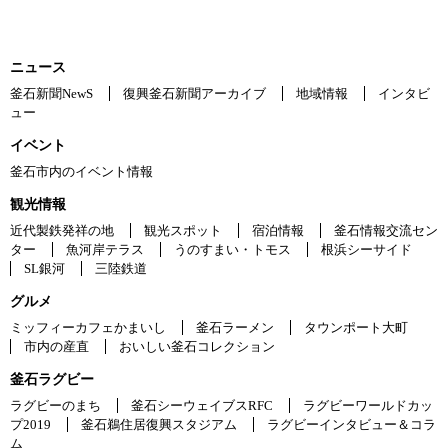
ニュース
釜石新聞NewS
復興釜石新聞アーカイブ
地域情報
インタビ
ュー
イベント
釜石市内のイベント情報
観光情報
近代製鉄発祥の地
観光スポット
宿泊情報
釜石情報交流セン
ター
魚河岸テラス
うのすまい・トモス
根浜シーサイド
SL銀河
三陸鉄道
グルメ
ミッフィーカフェかまいし
釜石ラーメン
タウンポート大町
市内の産直
おいしい釜石コレクション
釜石ラグビー
ラグビーのまち
釜石シーウェイブスRFC
ラグビーワールドカッ
プ2019
釜石鵜住居復興スタジアム
ラグビーインタビュー＆コラ
ム