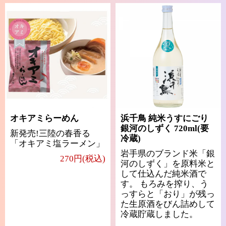
オキアミらーめん
浜千鳥 純米うすにごり
銀河のしずく 720ml(要
新発売!三陸の春香る
冷蔵)
「オキアミ塩ラーメン」
岩手県のブランド米「銀
270円(税込)
河のしずく」を原料米と
して仕込んだ純米酒で
す。 もろみを搾り、う
っすらと「おり」が残っ
た生原酒をびん詰めして
冷蔵貯蔵しました。