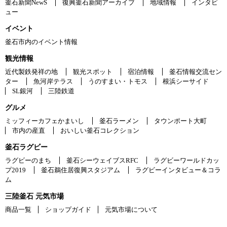
釜石新聞NewS
復興釜石新聞アーカイブ
地域情報
インタビ
ュー
イベント
釜石市内のイベント情報
観光情報
近代製鉄発祥の地
観光スポット
宿泊情報
釜石情報交流セン
ター
魚河岸テラス
うのすまい・トモス
根浜シーサイド
SL銀河
三陸鉄道
グルメ
ミッフィーカフェかまいし
釜石ラーメン
タウンポート大町
市内の産直
おいしい釜石コレクション
釜石ラグビー
ラグビーのまち
釜石シーウェイブスRFC
ラグビーワールドカッ
プ2019
釜石鵜住居復興スタジアム
ラグビーインタビュー＆コラ
ム
三陸釜石 元気市場
商品一覧
ショップガイド
元気市場について