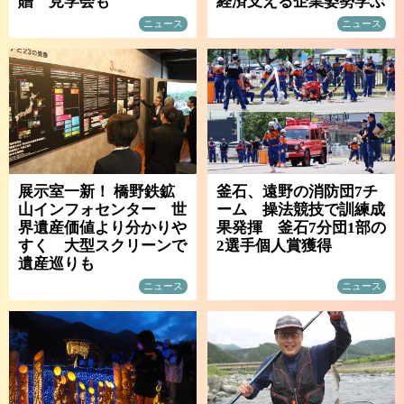
贈 見学会も
経済支える企業姿勢学ぶ
ニュース
ニュース
展示室一新！ 橋野鉄鉱
釜石、遠野の消防団7チ
山インフォセンター 世
ーム 操法競技で訓練成
界遺産価値より分かりや
果発揮 釜石7分団1部の
すく 大型スクリーンで
2選手個人賞獲得
遺産巡りも
ニュース
ニュース