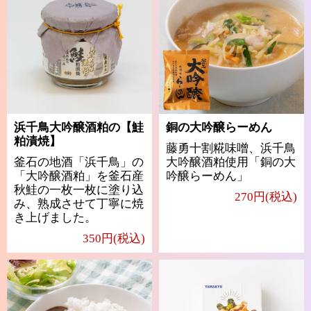
浜千鳥大吟醸酒粕の【鮭
銅の大吟醸らーめん
粕漬焼】
藤勇十割糀味噌、浜千鳥
釜石の地酒「浜千鳥」の
大吟醸酒粕使用「銅の大
「大吟醸酒粕」を釜石産
吟醸らーめん」
秋鮭の一枚一枚に塗り込
270円(税込)
み、熟成させて丁寧に焼
き上げました。
350円(税込)