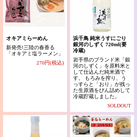
オキアミらーめん
浜千鳥 純米うすにごり
銀河のしずく 720ml(要
新発売!三陸の春香る
冷蔵)
「オキアミ塩ラーメン」
岩手県のブランド米「銀
270円(税込)
河のしずく」を原料米と
して仕込んだ純米酒で
す。 もろみを搾り、う
っすらと「おり」が残っ
た生原酒をびん詰めして
冷蔵貯蔵しました。
SOLDOUT