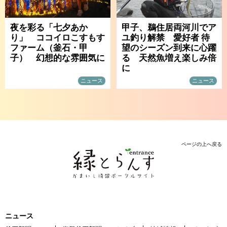
夜を彩る「七夕あか
甲子、鵜住居両河川でア
り」 ココイロこすもす
ユ釣り解禁 愛好者 待
ファーム（釜石・甲
望のシーズン到来に心躍
子） 幻想的な雰囲気に
る 天然魚増え楽しみ倍
に
ニュース
ニュース
ページの上へ戻る
ニュース