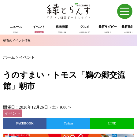
ニュース
イベント
観光情報
グルメ
釜石ラグビー
釜石元気市
NEWS
EVENT
TOURISM
GOURUMET
RUGBY
ONLINE SHOP
釜石のイベント情報
ホーム
>
イベント
うのすまい・トモス「鵜の郷交流
館」朝市
開催日：2020年12月26日（土）9:00〜
イベント
FACEBOOK
Twitter
LINE