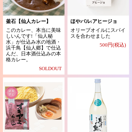
釜石【仙人カレー】
ほやバル:アヒージョ
このカレー、本当に美味
オリーブオイルにスパイ
しいんです!「仙人秘
スを合わせました
水」が仕込み水の地酒・
500円(税込)
浜千鳥【仙人郷】で仕込
んだ、日本酒仕込みの本
格カレー。
SOLDOUT