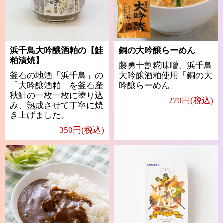
浜千鳥大吟醸酒粕の【鮭
銅の大吟醸らーめん
粕漬焼】
藤勇十割糀味噌、浜千鳥
釜石の地酒「浜千鳥」の
大吟醸酒粕使用「銅の大
「大吟醸酒粕」を釜石産
吟醸らーめん」
秋鮭の一枚一枚に塗り込
270円(税込)
み、熟成させて丁寧に焼
き上げました。
350円(税込)