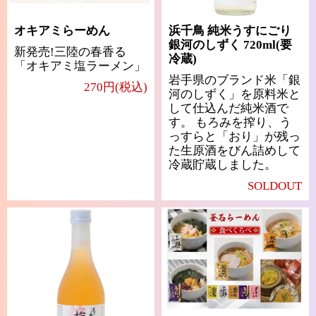
オキアミらーめん
浜千鳥 純米うすにごり
銀河のしずく 720ml(要
新発売!三陸の春香る
冷蔵)
「オキアミ塩ラーメン」
岩手県のブランド米「銀
270円(税込)
河のしずく」を原料米と
して仕込んだ純米酒で
す。 もろみを搾り、う
っすらと「おり」が残っ
た生原酒をびん詰めして
冷蔵貯蔵しました。
SOLDOUT