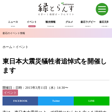
ニュース
イベント
観光情報
グルメ
釜石ラグビー
釜石元気市
NEWS
EVENT
TOURISM
GOURUMET
RUGBY
ONLINE SHOP
釜石のイベント情報
ホーム
>
イベント
東日本大震災犠牲者追悼式を開催し
ます
開催日：日時：2015年3月11日（水）14:30〜
イベント
FACEBOOK
Twitter
LINE