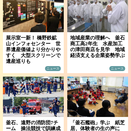
展示室一新！ 橋野鉄鉱
地域産業の理解へ 釜石
山インフォセンター 世
商工高2年生 水産加工
界遺産価値より分かりや
の津田商店を見学 地域
すく 大型スクリーンで
経済支える企業姿勢学ぶ
遺産巡りも
ニュース
ニュース
釜石、遠野の消防団7チ
「釜石艦砲」学ぶ 紙芝
ーム 操法競技で訓練成
居、体験者の生の声に