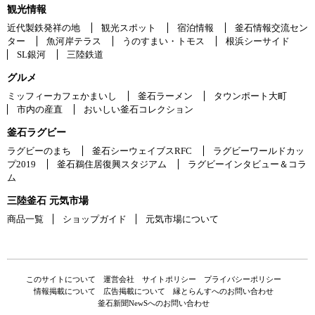
観光情報
近代製鉄発祥の地
観光スポット
宿泊情報
釜石情報交流セン
ター
魚河岸テラス
うのすまい・トモス
根浜シーサイド
SL銀河
三陸鉄道
グルメ
ミッフィーカフェかまいし
釜石ラーメン
タウンポート大町
市内の産直
おいしい釜石コレクション
釜石ラグビー
ラグビーのまち
釜石シーウェイブスRFC
ラグビーワールドカッ
プ2019
釜石鵜住居復興スタジアム
ラグビーインタビュー＆コラ
ム
三陸釜石 元気市場
商品一覧
ショップガイド
元気市場について
このサイトについて
運営会社
サイトポリシー
プライバシーポリシー
情報掲載について
広告掲載について
縁とらんすへのお問い合わせ
釜石新聞NewSへのお問い合わせ