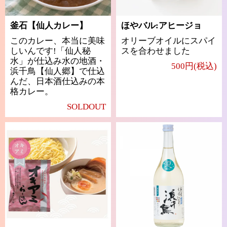
釜石【仙人カレー】
ほやバル:アヒージョ
このカレー、本当に美味
オリーブオイルにスパイ
しいんです!「仙人秘
スを合わせました
水」が仕込み水の地酒・
500円(税込)
浜千鳥【仙人郷】で仕込
んだ、日本酒仕込みの本
格カレー。
SOLDOUT