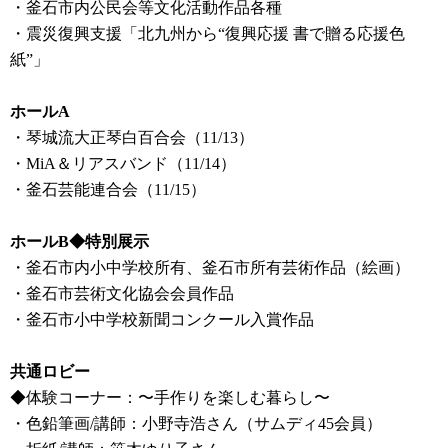
・釜石市内公民会等文化活動作品各種
・震災復興支援「北九州から“復興応援 書で贈る応援色
紙”」
ホールA
・琴城流大正琴白百合会（11/13）
・MiA＆リアスバンド（11/14）
・釜石芸能連合会（11/15）
ホールB◆特別展示
・釜石市内小中学校所有、釜石市所有芸術作品（絵画）
・釜石市芸術文化協会会員作品
・釜石市小中学校新聞コンクール入賞作品
共通ロビー
◆体験コーナー：〜手作りを楽しむ暮らし〜
・色鉛筆画/講師：小野寺浩さん（サムディ45会員）