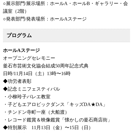
○展示部門/展示場所：ホールA・ホールB・ギャラリー・会
議室（2階）
○発表部門/発表場所：ホールAステージ
プログラム
ホールAステージ
オープニングセレモニー
釜石市芸術文化協会結成50周年記念式典
日時/11月14日（土）13時〜16時
◆功労者表彰
◆記念ミニフェスティバル
・小柳玲子バレエ教室
・子どもエアロビックダンス「キッズDA★DA」
・チンドン寺町一座（大船渡）
・レコード鑑賞＆映像鑑賞「懐かしの釜石商店街」
◆特別展示 11月13日（金）〜15日（日）