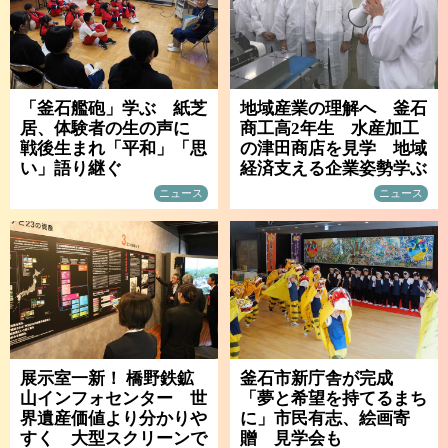
「釜石艦砲」学ぶ 紙芝
地域産業の理解へ 釜石
居、体験者の生の声に
商工高2年生 水産加工
戦後生まれ「平和」「思
の津田商店を見学 地域
い」語り継ぐ
経済支える企業姿勢学ぶ
ニュース
ニュース
展示室一新！ 橋野鉄鉱
釜石市新庁舎が完成
山インフォセンター 世
「夢と希望を持てるまち
界遺産価値より分かりや
に」市民有志、絵画寄
すく 大型スクリーンで
贈 見学会も