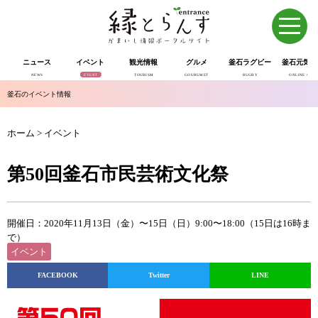
ニュース
イベント
観光情報
グルメ
釜石ラグビー
釜石元気市
NEWS
EVENT
TOURISM
GOURUMET
RUGBY
ONLINE SHOP
釜石のイベント情報
ホーム
>
イベント
第50回釜石市民芸術文化祭
開催日：2020年11月13日（金）〜15日（日）9:00〜18:00（15日は16時ま
で）
イベント
FACEBOOK
Twitter
LINE