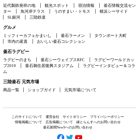
近代製鉄発祥の地
観光スポット
宿泊情報
釜石情報交流セン
ター
魚河岸テラス
うのすまい・トモス
根浜シーサイド
SL銀河
三陸鉄道
グルメ
ミッフィーカフェかまいし
釜石ラーメン
タウンポート大町
市内の産直
おいしい釜石コレクション
釜石ラグビー
ラグビーのまち
釜石シーウェイブスRFC
ラグビーワールドカッ
プ2019
釜石鵜住居復興スタジアム
ラグビーインタビュー＆コラ
ム
三陸釜石 元気市場
商品一覧
ショップガイド
元気市場について
このサイトについて
運営会社
サイトポリシー
プライバシーポリシー
情報掲載について
広告掲載について
縁とらんすへのお問い合わせ
釜石新聞NewSへのお問い合わせ