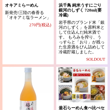
オキアミらーめん
浜千鳥 純米うすにごり
銀河のしずく 720ml(要
新発売!三陸の春香る
冷蔵)
「オキアミ塩ラーメン」
岩手県のブランド米「銀
270円(税込)
河のしずく」を原料米と
して仕込んだ純米酒で
す。 もろみを搾り、う
っすらと「おり」が残っ
た生原酒をびん詰めして
冷蔵貯蔵しました。
SOLDOUT
釜石らーめん食べ比べセ