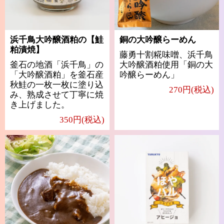
浜千鳥大吟醸酒粕の【鮭
銅の大吟醸らーめん
粕漬焼】
藤勇十割糀味噌、浜千鳥
釜石の地酒「浜千鳥」の
大吟醸酒粕使用「銅の大
「大吟醸酒粕」を釜石産
吟醸らーめん」
秋鮭の一枚一枚に塗り込
270円(税込)
み、熟成させて丁寧に焼
き上げました。
350円(税込)