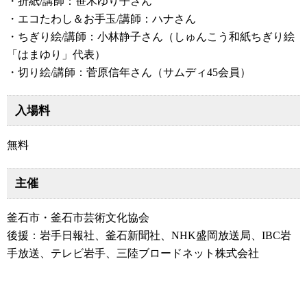
・折紙/講師：笹木ゆり子さん
・エコたわし＆お手玉/講師：ハナさん
・ちぎり絵/講師：小林静子さん（しゅんこう和紙ちぎり絵
「はまゆり」代表）
・切り絵/講師：菅原信年さん（サムディ45会員）
入場料
無料
主催
釜石市・釜石市芸術文化協会
後援：岩手日報社、釜石新聞社、NHK盛岡放送局、IBC岩
手放送、テレビ岩手、三陸ブロードネット株式会社