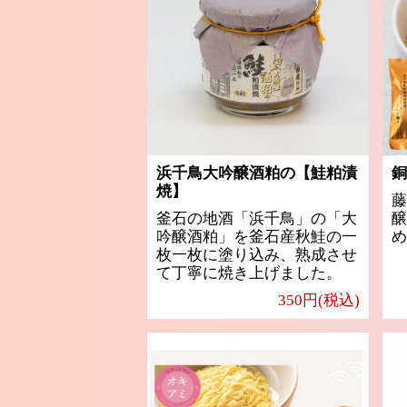
浜千鳥大吟醸酒粕の【鮭粕漬
銅
焼】
藤
釜石の地酒「浜千鳥」の「大
醸
吟醸酒粕」を釜石産秋鮭の一
め
枚一枚に塗り込み、熟成させ
て丁寧に焼き上げました。
350円(税込)