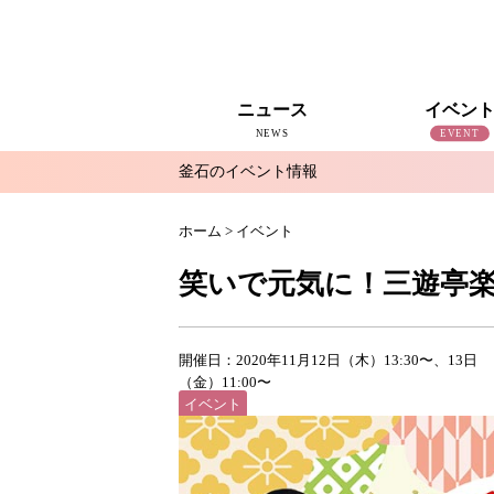
ニュース
イベン
NEWS
EVENT
釜石のイベント情報
すべて
釜石新聞NewS
復興釜石新聞アーカイブ
地域情報
インタビュー
釜石のイベント情報
ホーム
>
イベント
笑いで元気に！三遊亭楽
開催日：2020年11月12日（木）13:30〜、13日
（金）11:00〜
イベント