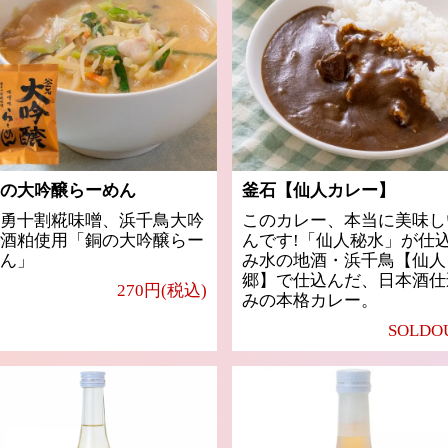
の大吟醸らーめん
釜石【仙人カレー】
勇十割糀味噌、浜千鳥大吟
このカレー、本当に美味し
酒粕使用「銅の大吟醸らー
んです!「仙人秘水」が仕
ん」
み水の地酒・浜千鳥【仙人
郷】で仕込んだ、日本酒仕
270円(税込)
みの本格カレー。
SOLDO