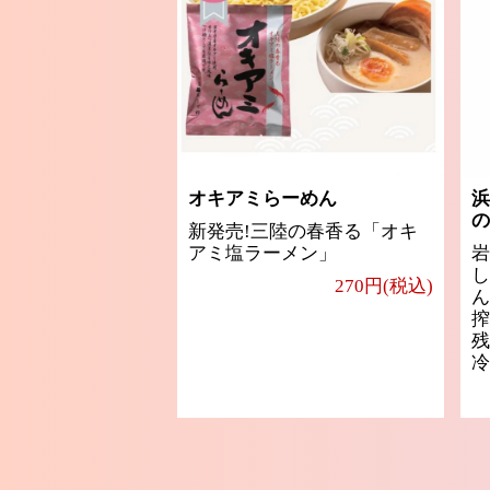
オキアミらーめん
浜
の
新発売!三陸の春香る「オキ
アミ塩ラーメン」
岩
し
270円(税込)
ん
搾
残
冷