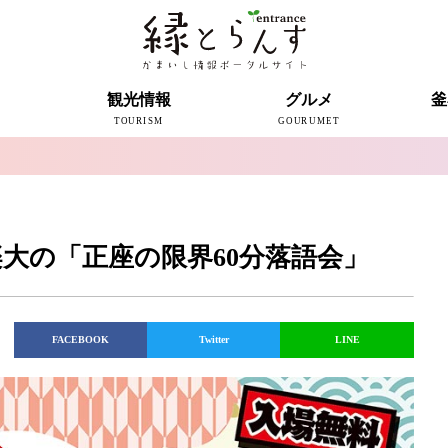
ト
観光情報
グルメ
釜
TOURISM
GOURUMET
近代製鉄発祥の地
観光スポット
宿泊情報
釜石情報交流センター
魚河岸テラス
うのすまい・トモス
根浜シーサイド
SL銀河
三陸鉄道
ミッフィーカフェかまいし
釜石ラーメン
タウンポート大町
市内の産直
おいしい釜石コレクション
ラグビー
釜石シー
ラグビーワ
スタジア
インタビ
大の「正座の限界60分落語会」
FACEBOOK
Twitter
LINE