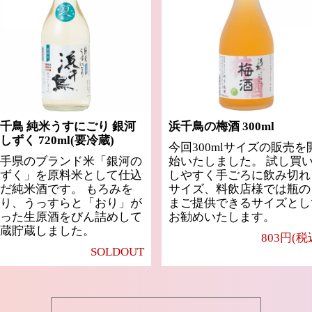
千鳥 純米うすにごり 銀河
浜千鳥の梅酒 300ml
しずく 720ml(要冷蔵)
今回300mlサイズの販売を
手県のブランド米「銀河の
始いたしました。 試し買
ずく」を原料米として仕込
しやすく手ごろに飲み切れ
だ純米酒です。 もろみを
サイズ、料飲店様では瓶の
り、うっすらと「おり」が
まご提供できるサイズとし
った生原酒をびん詰めして
お勧めいたします。
蔵貯蔵しました。
803円(税
SOLDOUT