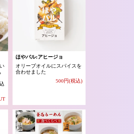
ほやバル:アヒージョ
い
オリーブオイルにスパイスを
込
合わせました
500円(税込)
込
UT