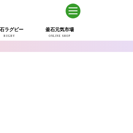
石ラグビー
釜石元気市場
RUGBY
ONLINE SHOP
のまち
ウェイブスRFC
ールドカップ2019
ム
ュー＆コラム