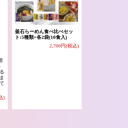
釜石らーめん食べ比べセッ
ト:5種類×各2袋(10食入)
2,700円(税込)
開
い
る
ま
て
込)