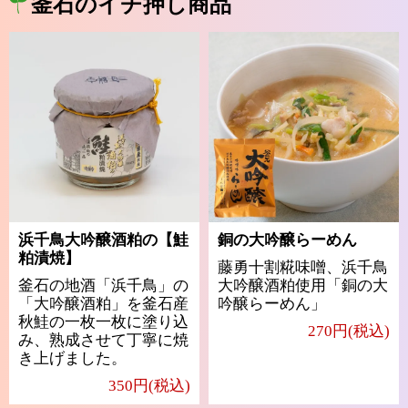
釜石のイチ押し商品
浜千鳥大吟醸酒粕の【鮭
銅の大吟醸らーめん
粕漬焼】
藤勇十割糀味噌、浜千鳥
釜石の地酒「浜千鳥」の
大吟醸酒粕使用「銅の大
「大吟醸酒粕」を釜石産
吟醸らーめん」
秋鮭の一枚一枚に塗り込
270円(税込)
み、熟成させて丁寧に焼
き上げました。
350円(税込)