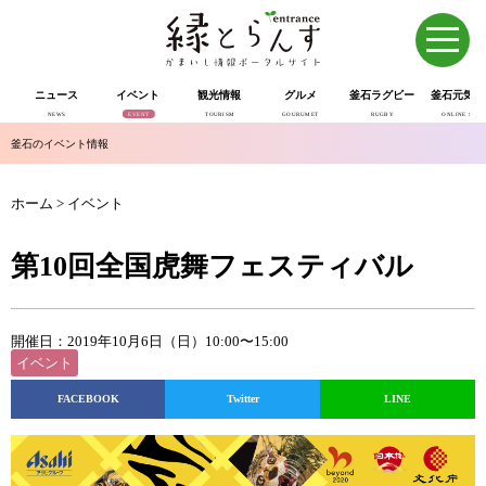
ニュース
イベント
観光情報
グルメ
釜石ラグビー
釜石元気市
NEWS
EVENT
TOURISM
GOURUMET
RUGBY
ONLINE SHOP
釜石のイベント情報
ホーム
>
イベント
第10回全国虎舞フェスティバル
開催日：2019年10月6日（日）10:00〜15:00
イベント
FACEBOOK
Twitter
LINE