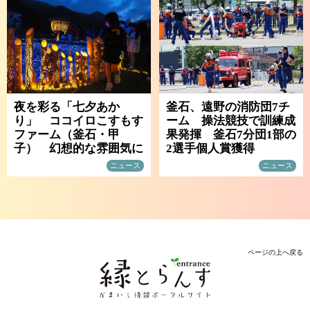
夜を彩る「七夕あか
釜石、遠野の消防団7チ
り」 ココイロこすもす
ーム 操法競技で訓練成
ファーム（釜石・甲
果発揮 釜石7分団1部の
子） 幻想的な雰囲気に
2選手個人賞獲得
ニュース
ニュース
ページの上へ戻る