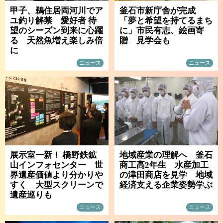
甲子、鵜住居両河川でア
釜石市新庁舎が完成
ユ釣り解禁 愛好者 待
「夢と希望を持てるまち
望のシーズン到来に心躍
に」市民有志、絵画寄
る 天然魚増え楽しみ倍
贈 見学会も
に
ニュース
ニュース
展示室一新！ 橋野鉄鉱
地域産業の理解へ 釜石
山インフォセンター 世
商工高2年生 水産加工
界遺産価値より分かりや
の津田商店を見学 地域
すく 大型スクリーンで
経済支える企業姿勢学ぶ
遺産巡りも
ニュース
ニュース