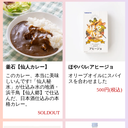
釜石【仙人カレー】
ほやバル:アヒージョ
このカレー、本当に美味
オリーブオイルにスパイ
しいんです!「仙人秘
スを合わせました
水」が仕込み水の地酒・
500円(税込)
浜千鳥【仙人郷】で仕込
んだ、日本酒仕込みの本
格カレー。
SOLDOUT