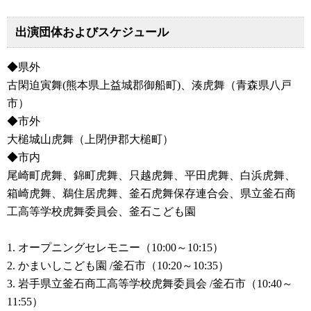
出演団体およびスケジュール
◆県外
古閑迫寅舞(熊本県上益城郡御船町)、湊虎舞（青森県八戸
市）
◆市外
大槌城山虎舞（上閉伊郡大槌町）
◆市内
尾崎町虎舞、錦町虎舞、只越虎舞、平田虎舞、白浜虎舞、
箱崎虎舞、鵜住居虎舞、釜石虎舞保存連合会、県立釜石商
工高等学校虎舞委員会、釜石こども園
1. オープニングセレモニー（10:00～10:15）
2. かまいしこども園 /釜石市（10:20～10:35）
3. 岩手県立釜石商工高等学校虎舞委員会 /釜石市（10:40～
11:55）