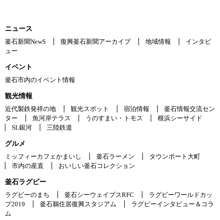
ニュース
釜石新聞NewS
復興釜石新聞アーカイブ
地域情報
インタビ
ュー
イベント
釜石市内のイベント情報
観光情報
近代製鉄発祥の地
観光スポット
宿泊情報
釜石情報交流セン
ター
魚河岸テラス
うのすまい・トモス
根浜シーサイド
SL銀河
三陸鉄道
グルメ
ミッフィーカフェかまいし
釜石ラーメン
タウンポート大町
市内の産直
おいしい釜石コレクション
釜石ラグビー
ラグビーのまち
釜石シーウェイブスRFC
ラグビーワールドカッ
プ2019
釜石鵜住居復興スタジアム
ラグビーインタビュー＆コラ
ム