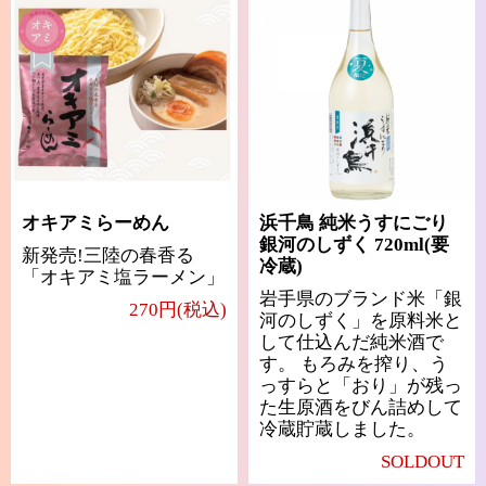
オキアミらーめん
浜千鳥 純米うすにごり
銀河のしずく 720ml(要
新発売!三陸の春香る
冷蔵)
「オキアミ塩ラーメン」
岩手県のブランド米「銀
270円(税込)
河のしずく」を原料米と
して仕込んだ純米酒で
す。 もろみを搾り、う
っすらと「おり」が残っ
た生原酒をびん詰めして
冷蔵貯蔵しました。
SOLDOUT