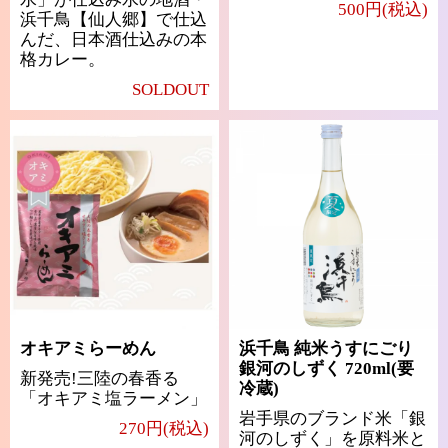
500円(税込)
浜千鳥【仙人郷】で仕込
んだ、日本酒仕込みの本
格カレー。
SOLDOUT
オキアミらーめん
浜千鳥 純米うすにごり
銀河のしずく 720ml(要
新発売!三陸の春香る
冷蔵)
「オキアミ塩ラーメン」
岩手県のブランド米「銀
270円(税込)
河のしずく」を原料米と