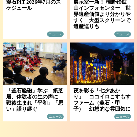
釜石PIT 2026年7月のス
展示室一新！ 橋野鉄鉱
ケジュール
山インフォセンター 世
界遺産価値より分かりや
すく 大型スクリーンで
遺産巡りも
ニュース
ニュース
「釜石艦砲」学ぶ 紙芝
夜を彩る「七夕あか
居、体験者の生の声に
り」 ココイロこすもす
戦後生まれ「平和」「思
ファーム（釜石・甲
い」語り継ぐ
子） 幻想的な雰囲気に
ニュース
ニュース