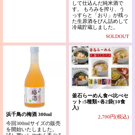
して仕込んだ純米酒で
す。 もろみを搾り、う
っすらと「おり」が残っ
た生原酒をびん詰めして
冷蔵貯蔵しました。
SOLDOUT
釜石らーめん食べ比べセ
ット:5種類×各2袋(10食
入)
浜千鳥の梅酒 300ml
2,700円(税込)
今回300mlサイズの販売
を開始いたしました。