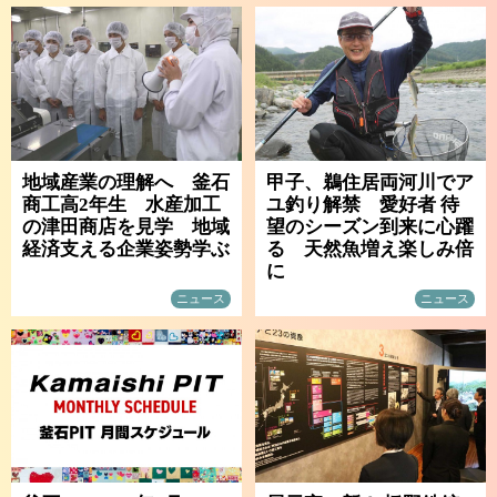
地域産業の理解へ 釜石
甲子、鵜住居両河川でア
商工高2年生 水産加工
ユ釣り解禁 愛好者 待
の津田商店を見学 地域
望のシーズン到来に心躍
経済支える企業姿勢学ぶ
る 天然魚増え楽しみ倍
に
ニュース
ニュース