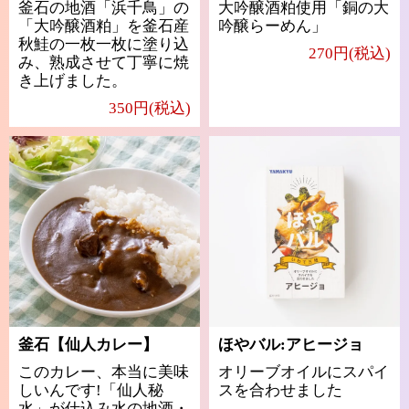
釜石の地酒「浜千鳥」の
大吟醸酒粕使用「銅の大
「大吟醸酒粕」を釜石産
吟醸らーめん」
秋鮭の一枚一枚に塗り込
270円(税込)
み、熟成させて丁寧に焼
き上げました。
350円(税込)
釜石【仙人カレー】
ほやバル:アヒージョ
このカレー、本当に美味
オリーブオイルにスパイ
しいんです!「仙人秘
スを合わせました
水」が仕込み水の地酒・