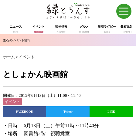
ニュース
イベント
観光情報
グルメ
釜石ラグビー
釜石元気市
NEWS
EVENT
TOURISM
GOURUMET
RUGBY
ONLINE SHOP
釜石のイベント情報
ホーム
>
イベント
としょかん映画館
開催日：2015年6月13日（土）11:00～11:40
イベント
FACEBOOK
Twitter
LINE
・日時： 6月13日（土）午前11時～11時40分
・場所： 図書館2階 視聴覚室