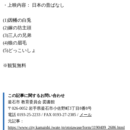
・上映内容： 日本の昔ばなし
(1)因幡の白兎
(2)嫁の坊主頭
(3)三人の兄弟
(4)狼の眉毛
(5)どっこいしょ
※観覧無料
この記事に関するお問い合わせ
釜石市 教育委員会 図書館
〒026-0052 岩手県釜石市小佐野町3丁目8番8号
電話 0193-25-2233 / FAX 0193-27-2385 /
メール
元記事：
https://www.city.kamaishi.iwate.jp/otoiawase/form/1190409_2686.html