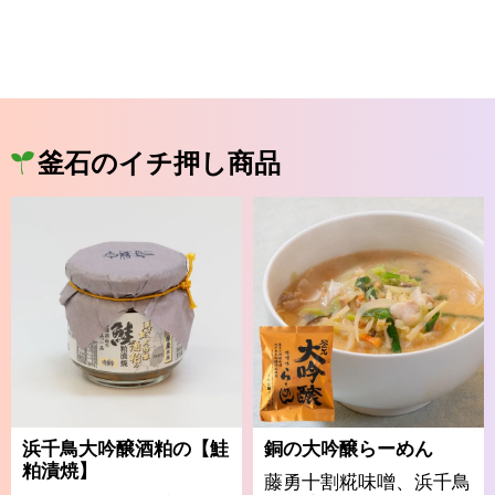
釜石のイチ押し商品
浜千鳥大吟醸酒粕の【鮭
銅の大吟醸らーめん
粕漬焼】
藤勇十割糀味噌、浜千鳥