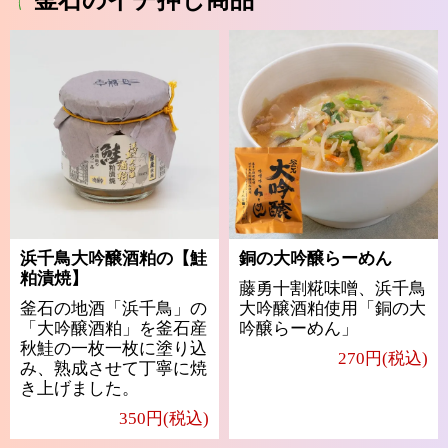
浜千鳥大吟醸酒粕の【鮭
銅の大吟醸らーめん
粕漬焼】
藤勇十割糀味噌、浜千鳥
釜石の地酒「浜千鳥」の
大吟醸酒粕使用「銅の大
「大吟醸酒粕」を釜石産
吟醸らーめん」
秋鮭の一枚一枚に塗り込
270円(税込)
み、熟成させて丁寧に焼
き上げました。
350円(税込)