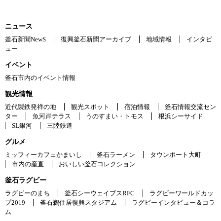
ニュース
釜石新聞NewS
復興釜石新聞アーカイブ
地域情報
インタビ
ュー
イベント
釜石市内のイベント情報
観光情報
近代製鉄発祥の地
観光スポット
宿泊情報
釜石情報交流セン
ター
魚河岸テラス
うのすまい・トモス
根浜シーサイド
SL銀河
三陸鉄道
グルメ
ミッフィーカフェかまいし
釜石ラーメン
タウンポート大町
市内の産直
おいしい釜石コレクション
釜石ラグビー
ラグビーのまち
釜石シーウェイブスRFC
ラグビーワールドカッ
プ2019
釜石鵜住居復興スタジアム
ラグビーインタビュー＆コラ
ム