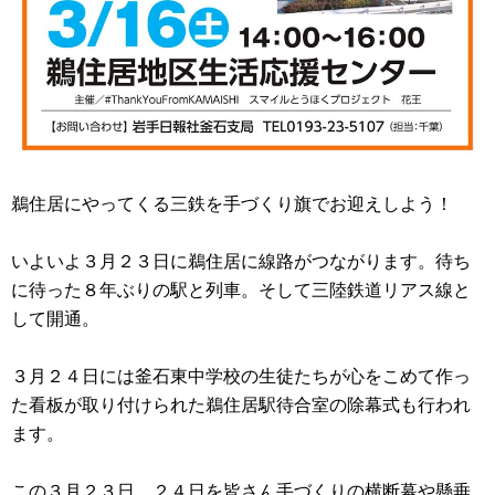
鵜住居にやってくる三鉄を手づくり旗でお迎えしよう！
いよいよ３月２３日に鵜住居に線路がつながります。待ち
に待った８年ぶりの駅と列車。そして三陸鉄道リアス線と
して開通。
３月２４日には釜石東中学校の生徒たちが心をこめて作っ
た看板が取り付けられた鵜住居駅待合室の除幕式も行われ
ます。
この３月２３日、２４日を皆さん手づくりの横断幕や懸垂