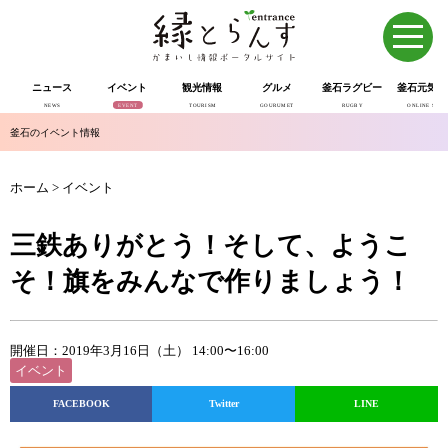
ニュース
イベント
観光情報
グルメ
釜石ラグビー
釜石元気市
NEWS
EVENT
TOURISM
GOURUMET
RUGBY
ONLINE SHOP
釜石のイベント情報
ホーム
>
イベント
三鉄ありがとう！そして、ようこ
そ！旗をみんなで作りましょう！
開催日：2019年3月16日（土） 14:00〜16:00
イベント
FACEBOOK
Twitter
LINE