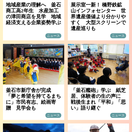
地域産業の理解へ 釜石
展示室一新！ 橋野鉄鉱
商工高2年生 水産加工
山インフォセンター 世
の津田商店を見学 地域
界遺産価値より分かりや
経済支える企業姿勢学ぶ
すく 大型スクリーンで
遺産巡りも
ニュース
ニュース
釜石市新庁舎が完成
「釜石艦砲」学ぶ 紙芝
「夢と希望を持てるまち
居、体験者の生の声に
に」市民有志、絵画寄
戦後生まれ「平和」「思
贈 見学会も
い」語り継ぐ
ニュース
ニュース