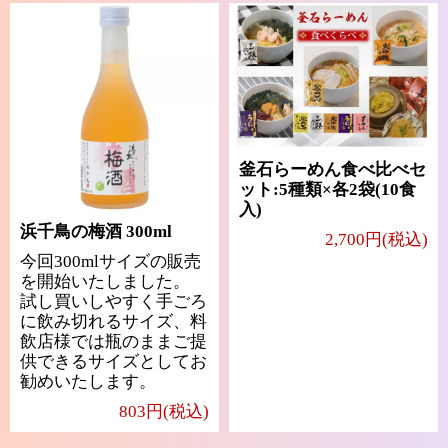
釜石らーめん食べ比べセ
ット:5種類×各2袋(10食
入)
浜千鳥の梅酒 300ml
2,700円(税込)
今回300mlサイズの販売
を開始いたしました。
試し買いしやすく手ごろ
に飲み切れるサイズ、料
飲店様では瓶のままご提
供できるサイズとしてお
勧めいたします。
803円(税込)