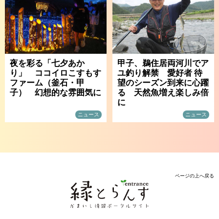
夜を彩る「七夕あか
甲子、鵜住居両河川でア
り」 ココイロこすもす
ユ釣り解禁 愛好者 待
ファーム（釜石・甲
望のシーズン到来に心躍
子） 幻想的な雰囲気に
る 天然魚増え楽しみ倍
に
ニュース
ニュース
ページの上へ戻る