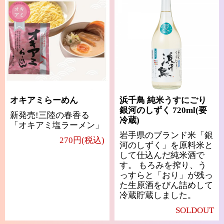
オキアミらーめん
浜千鳥 純米うすにごり
銀河のしずく 720ml(要
新発売!三陸の春香る
冷蔵)
「オキアミ塩ラーメン」
岩手県のブランド米「銀
270円(税込)
河のしずく」を原料米と
して仕込んだ純米酒で
す。 もろみを搾り、う
っすらと「おり」が残っ
た生原酒をびん詰めして
冷蔵貯蔵しました。
SOLDOUT