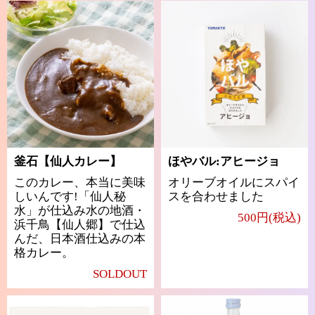
釜石【仙人カレー】
ほやバル:アヒージョ
このカレー、本当に美味
オリーブオイルにスパイ
しいんです!「仙人秘
スを合わせました
水」が仕込み水の地酒・
500円(税込)
浜千鳥【仙人郷】で仕込
んだ、日本酒仕込みの本
格カレー。
SOLDOUT