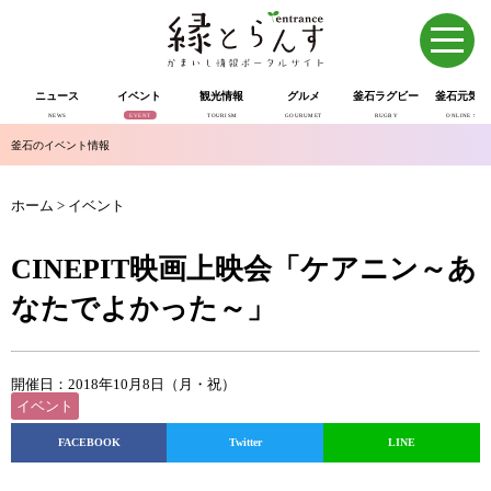
ニュース
イベント
観光情報
グルメ
釜石ラグビー
釜石元気市
NEWS
EVENT
TOURISM
GOURUMET
RUGBY
ONLINE SHOP
釜石のイベント情報
ホーム
>
イベント
CINEPIT映画上映会「ケアニン～あ
なたでよかった～」
開催日：2018年10月8日（月・祝）
イベント
FACEBOOK
Twitter
LINE