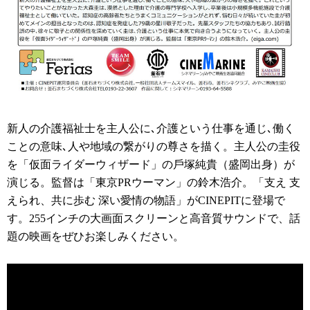
新人の介護福祉士を主人公に､介護という仕事を通じ､働く
ことの意味､人や地域の繋がりの尊さを描く。主人公の圭役
を「仮⾯ライダーウィザード」の⼾塚純貴（盛岡出⾝）が
演じる。監督は「東京PRウーマン」の鈴⽊浩介。「支え 支
えられ、共に歩む 深い愛情の物語」がCINEPITに登場で
す。255インチの大画面スクリーンと高音質サウンドで、話
題の映画をぜひお楽しみください。