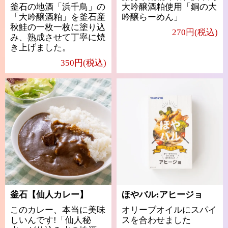
釜石の地酒「浜千鳥」の
大吟醸酒粕使用「銅の大
「大吟醸酒粕」を釜石産
吟醸らーめん」
秋鮭の一枚一枚に塗り込
270円(税込)
み、熟成させて丁寧に焼
き上げました。
350円(税込)
釜石【仙人カレー】
ほやバル:アヒージョ
このカレー、本当に美味
オリーブオイルにスパイ
しいんです!「仙人秘
スを合わせました