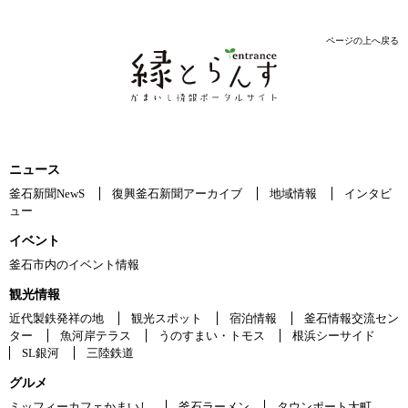
ページの上へ戻る
ニュース
釜石新聞NewS
復興釜石新聞アーカイブ
地域情報
インタビ
ュー
イベント
釜石市内のイベント情報
観光情報
近代製鉄発祥の地
観光スポット
宿泊情報
釜石情報交流セン
ター
魚河岸テラス
うのすまい・トモス
根浜シーサイド
SL銀河
三陸鉄道
グルメ
ミッフィーカフェかまいし
釜石ラーメン
タウンポート大町