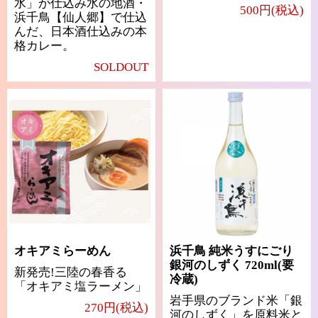
水」が仕込み水の地酒・
500円(税込)
浜千鳥【仙人郷】で仕込
んだ、日本酒仕込みの本
格カレー。
SOLDOUT
オキアミらーめん
浜千鳥 純米うすにごり
銀河のしずく 720ml(要
新発売!三陸の春香る
冷蔵)
「オキアミ塩ラーメン」
岩手県のブランド米「銀
270円(税込)
河のしずく」を原料米と