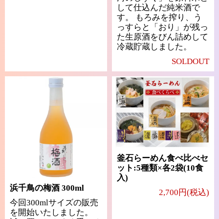
して仕込んだ純米酒で
す。 もろみを搾り、う
っすらと「おり」が残っ
た生原酒をびん詰めして
冷蔵貯蔵しました。
SOLDOUT
釜石らーめん食べ比べセ
ット:5種類×各2袋(10食
入)
浜千鳥の梅酒 300ml
2,700円(税込)
今回300mlサイズの販売
を開始いたしました。