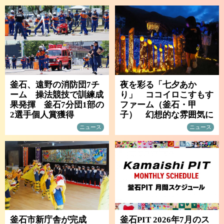
釜石、遠野の消防団7チ
夜を彩る「七夕あか
ーム 操法競技で訓練成
り」 ココイロこすもす
果発揮 釜石7分団1部の
ファーム（釜石・甲
2選手個人賞獲得
子） 幻想的な雰囲気に
ニュース
ニュース
釜石市新庁舎が完成
釜石PIT 2026年7月のス