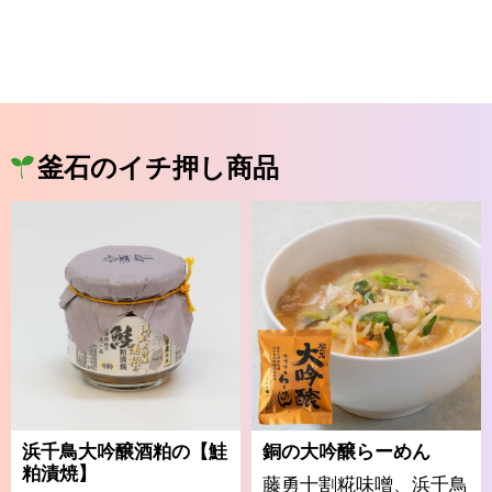
釜石のイチ押し商品
浜千鳥大吟醸酒粕の【鮭
銅の大吟醸らーめん
粕漬焼】
藤勇十割糀味噌、浜千鳥