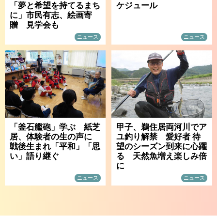
「夢と希望を持てるまち
ケジュール
に」市民有志、絵画寄
贈 見学会も
ニュース
ニュース
「釜石艦砲」学ぶ 紙芝
甲子、鵜住居両河川でア
居、体験者の生の声に
ユ釣り解禁 愛好者 待
戦後生まれ「平和」「思
望のシーズン到来に心躍
い」語り継ぐ
る 天然魚増え楽しみ倍
に
ニュース
ニュース