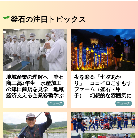
釜石の注目トピックス
地域産業の理解へ 釜石
夜を彩る「七夕あか
商工高2年生 水産加工
り」 ココイロこすもす
の津田商店を見学 地域
ファーム（釜石・甲
経済支える企業姿勢学ぶ
子） 幻想的な雰囲気に
ニュース
ニュース