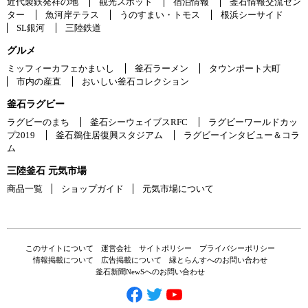
近代製鉄発祥の地
観光スポット
宿泊情報
釜石情報交流セン
ター
魚河岸テラス
うのすまい・トモス
根浜シーサイド
SL銀河
三陸鉄道
グルメ
ミッフィーカフェかまいし
釜石ラーメン
タウンポート大町
市内の産直
おいしい釜石コレクション
釜石ラグビー
ラグビーのまち
釜石シーウェイブスRFC
ラグビーワールドカッ
プ2019
釜石鵜住居復興スタジアム
ラグビーインタビュー＆コラ
ム
三陸釜石 元気市場
商品一覧
ショップガイド
元気市場について
このサイトについて
運営会社
サイトポリシー
プライバシーポリシー
情報掲載について
広告掲載について
縁とらんすへのお問い合わせ
釜石新聞NewSへのお問い合わせ