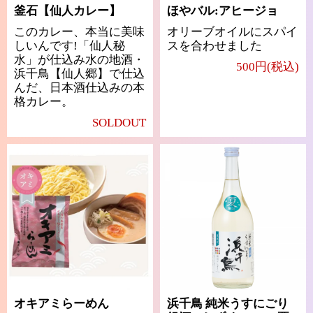
釜石【仙人カレー】
ほやバル:アヒージョ
このカレー、本当に美味
オリーブオイルにスパイ
しいんです!「仙人秘
スを合わせました
水」が仕込み水の地酒・
500円(税込)
浜千鳥【仙人郷】で仕込
んだ、日本酒仕込みの本
格カレー。
SOLDOUT
オキアミらーめん
浜千鳥 純米うすにごり