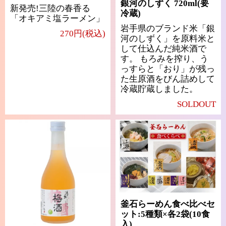
銀河のしずく 720ml(要
新発売!三陸の春香る
冷蔵)
「オキアミ塩ラーメン」
岩手県のブランド米「銀
270円(税込)
河のしずく」を原料米と
して仕込んだ純米酒で
す。 もろみを搾り、う
っすらと「おり」が残っ
た生原酒をびん詰めして
冷蔵貯蔵しました。
SOLDOUT
釜石らーめん食べ比べセ
ット:5種類×各2袋(10食
入)