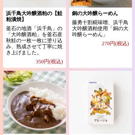
浜千鳥大吟醸酒粕の【鮭
銅の大吟醸らーめん
粕漬焼】
藤勇十割糀味噌、浜千鳥
釜石の地酒「浜千鳥」の
大吟醸酒粕使用「銅の大
「大吟醸酒粕」を釜石産
吟醸らーめん」
秋鮭の一枚一枚に塗り込
270円(税込)
み、熟成させて丁寧に焼
き上げました。
350円(税込)