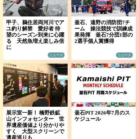
甲子、鵜住居両河川でア
釜石、遠野の消防団7チ
ユ釣り解禁 愛好者 待
ーム 操法競技で訓練成
望のシーズン到来に心躍
果発揮 釜石7分団1部の
る 天然魚増え楽しみ倍
2選手個人賞獲得
に
ニュース
ニュース
展示室一新！ 橋野鉄鉱
釜石PIT 2026年7月のス
山インフォセンター 世
ケジュール
界遺産価値より分かりや
すく 大型スクリーンで
遺産巡りも