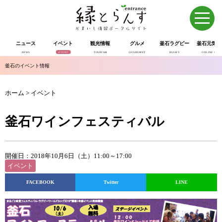
ニュース
イベント
観光情報
グルメ
釜石ラグビー
釜石元気市
NEWS
EVENT
TOURISM
GOURUMET
RUGBY
ONLINE SHOP
釜石のイベント情報
ホーム
>
イベント
釜石ワインフェスティバル
開催日：2018年10月6日（土）11:00～17:00
イベント
FACEBOOK
Twitter
LINE