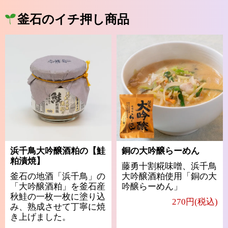
釜石のイチ押し商品
浜千鳥大吟醸酒粕の【鮭
銅の大吟醸らーめん
粕漬焼】
藤勇十割糀味噌、浜千鳥
釜石の地酒「浜千鳥」の
大吟醸酒粕使用「銅の大
「大吟醸酒粕」を釜石産
吟醸らーめん」
秋鮭の一枚一枚に塗り込
270円(税込)
み、熟成させて丁寧に焼
き上げました。