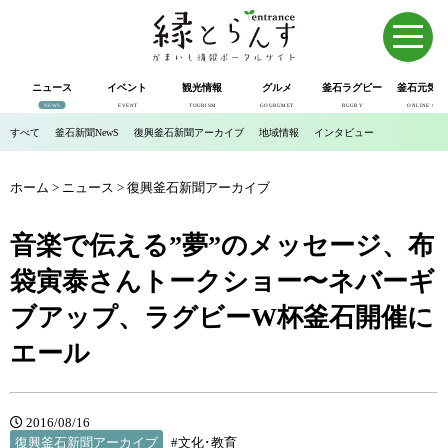
ニュース
イベント
観光情報
グルメ
釜石ラグビー
釜石元気市
NEWS
EVENT
TOURISM
GOURUMET
RUGBY
ONLINE SHOP
すべて
釜石新聞NewS
復興釜石新聞アーカイブ
地域情報
インタビュー
ホーム
>
ニュース
>
復興釜石新聞アーカイブ
音楽で伝える”夢”のメッセージ、布
袋寅泰さんトークショー〜ネバーギ
ブアップ、ラグビーW杯釜石開催に
エール
2016/08/16
復興釜石新聞アーカイブ
#文化･教育