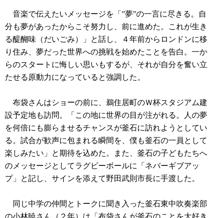
音楽で伝えたいメッセージを「”夢”の一言に尽きる。自
分も夢があったからこそ努力し、前に進めた。これが生き
る醍醐味（だいごみ）」と話し、４年前からロンドンに移
り住み、夢だった世界への挑戦を始めたことを告白。一か
らのスタートに悔しい思いもするが、それが自分を奮い立
たせる原動力になっていると強調した。
布袋さんはショーの前に、鵜住居町のＷ杯スタジアム建
設予定地も訪問。「この地に世界の目が注がれる。人の夢
を何倍にも膨らませるチャンスが釜石に訪れようとしてい
る。試合が歓声に包まれる瞬間を、僕も釜石の一員として
楽しみたい」と期待を込めた。また、釜石の子どもたちへ
のメッセージとしてラグビーボールに「ネバーギブアッ
プ」と記し、サインを添えて野田武則市長に手渡した。
同じ中学の仲間とトークに聞き入った釜石東中吹奏楽部
の小林暁さん（２年）は「布袋さんが釜石のことを大好き