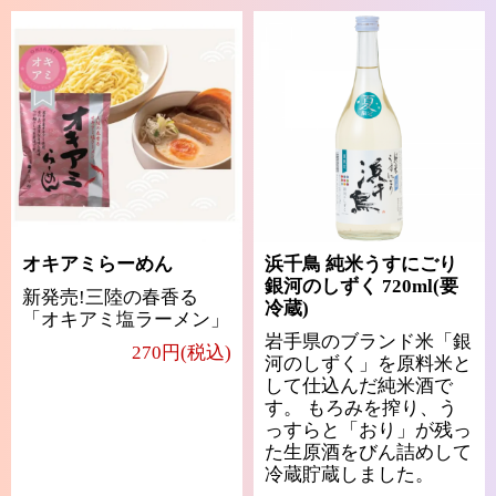
オキアミらーめん
浜千鳥 純米うすにごり
銀河のしずく 720ml(要
新発売!三陸の春香る
冷蔵)
「オキアミ塩ラーメン」
岩手県のブランド米「銀
270円(税込)
河のしずく」を原料米と
して仕込んだ純米酒で
す。 もろみを搾り、う
っすらと「おり」が残っ
た生原酒をびん詰めして
冷蔵貯蔵しました。