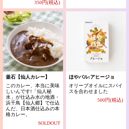
350円(税込)
釜石【仙人カレー】
ほやバル:アヒージョ
このカレー、本当に美味
オリーブオイルにスパイ
しいんです!「仙人秘
スを合わせました
水」が仕込み水の地酒・
500円(税込)
浜千鳥【仙人郷】で仕込
んだ、日本酒仕込みの本
格カレー。
SOLDOUT