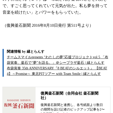
で、すごく思ってくれていて元気が出た。私も夢を持って
音楽を続けたい」とパワーをもらっていた。
（復興釜石新聞 2016年8月10日発行 第511号より）
関連情報 by 縁とらんす
チームスマイルpresents “わたしの夢”応援プロジェクトvol.5 「布
袋寅泰、釜石で“夢”を語る。」＠シープラザ釜石 | 縁とらんす
布袋寅泰 35th ANNIVERSARY『8 BEATのシルエット』 【BEAT
4】～Promise～ 東北PITツアー with Team Smile | 縁とらんす
復興釜石新聞（合同会社 釜石新聞
社）
復興釜石新聞と連携し、各号紙面より数日
の期間を設け記者のピックアップ記事を2〜