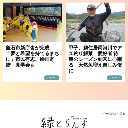
釜石市新庁舎が完成
甲子、鵜住居両河川でア
「夢と希望を持てるまち
ユ釣り解禁 愛好者 待
に」市民有志、絵画寄
望のシーズン到来に心躍
贈 見学会も
る 天然魚増え楽しみ倍
に
ニュース
ニュース
ページの上へ戻る