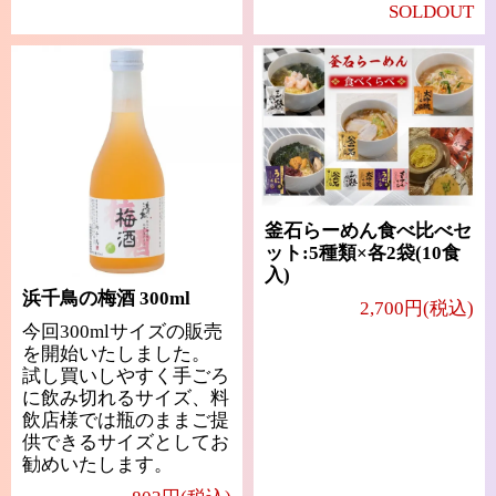
SOLDOUT
釜石らーめん食べ比べセ
ット:5種類×各2袋(10食
入)
浜千鳥の梅酒 300ml
2,700円(税込)
今回300mlサイズの販売
を開始いたしました。
試し買いしやすく手ごろ
に飲み切れるサイズ、料
飲店様では瓶のままご提
供できるサイズとしてお
勧めいたします。