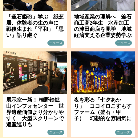
「釜石艦砲」学ぶ 紙芝
地域産業の理解へ 釜石
居、体験者の生の声に
商工高2年生 水産加工
戦後生まれ「平和」「思
の津田商店を見学 地域
い」語り継ぐ
経済支える企業姿勢学ぶ
ニュース
ニュース
展示室一新！ 橋野鉄鉱
夜を彩る「七夕あか
山インフォセンター 世
り」 ココイロこすもす
界遺産価値より分かりや
ファーム（釜石・甲
すく 大型スクリーンで
子） 幻想的な雰囲気に
遺産巡りも
ニュース
ニュース