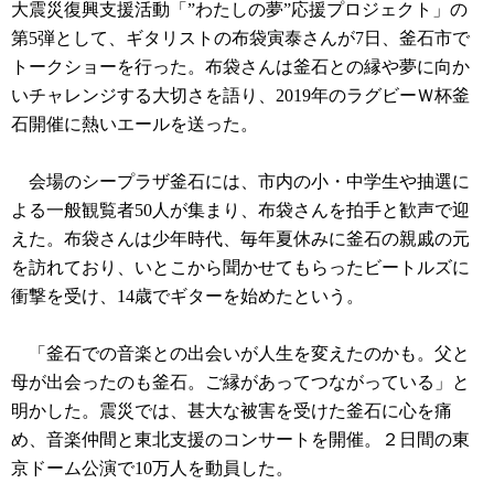
大震災復興支援活動「”わたしの夢”応援プロジェクト」の
第5弾として、ギタリストの布袋寅泰さんが7日、釜石市で
トークショーを行った。布袋さんは釜石との縁や夢に向か
いチャレンジする大切さを語り、2019年のラグビーＷ杯釜
石開催に熱いエールを送った。
会場のシープラザ釜石には、市内の小・中学生や抽選に
よる一般観覧者50人が集まり、布袋さんを拍手と歓声で迎
えた。布袋さんは少年時代、毎年夏休みに釜石の親戚の元
を訪れており、いとこから聞かせてもらったビートルズに
衝撃を受け、14歳でギターを始めたという。
「釜石での音楽との出会いが人生を変えたのかも。父と
母が出会ったのも釜石。ご縁があってつながっている」と
明かした。震災では、甚大な被害を受けた釜石に心を痛
め、音楽仲間と東北支援のコンサートを開催。２日間の東
京ドーム公演で10万人を動員した。