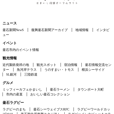
ニュース
釜石新聞NewS
復興釜石新聞アーカイブ
地域情報
インタビ
ュー
イベント
釜石市内のイベント情報
観光情報
近代製鉄発祥の地
観光スポット
宿泊情報
釜石情報交流セン
ター
魚河岸テラス
うのすまい・トモス
根浜シーサイド
SL銀河
三陸鉄道
グルメ
ミッフィーカフェかまいし
釜石ラーメン
タウンポート大町
市内の産直
おいしい釜石コレクション
釜石ラグビー
ラグビーのまち
釜石シーウェイブスRFC
ラグビーワールドカッ