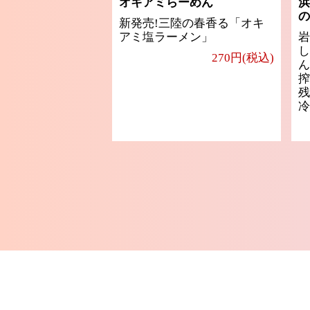
オキアミらーめん
浜
の
新発売!三陸の春香る「オキ
アミ塩ラーメン」
岩
し
270円(税込)
ん
搾
残
冷