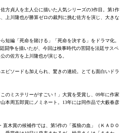
佐方貞人を主人公に描いた人気シリーズの3作目。第1作
れ、上川隆也が勝算ゼロの裁判に挑む佐方を演じ、大きな
ら短編「死命を賭ける」「死命を決する」をドラマ化。
法廷闘争を描いたが、今回は検事時代の苦闘を法廷サスペ
人公の佐方を上川隆也が演じる。
エピソードも加えられ、驚きの連続。とても面白いドラ
「このミステリーがすごい！」大賞を受賞し、09年に作家
で山本周五郎賞にノミネート。13年には同作品で大藪春彦
・直木賞の候補作では、第5作の「孤狼の血」（ＫＡＤＯ