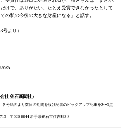
。受賞作は19日に発表されるが、柚月さんは「まさか、
ただけで、ありがたい。たとえ受賞できなかったとして
しての私の今後の大きな財産になる」と話す。
53号より）
AWA
日
会社 釜石新聞社）
、各号紙面より数日の期間を設け記者のピックアップ記事を2〜3点
4713 〒026-0044 岩手県釜石市住吉町3-3