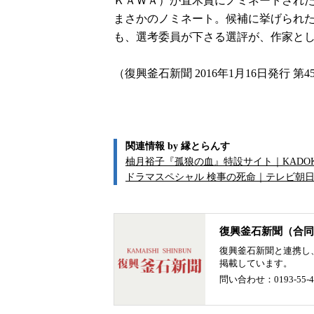
ＫＡＷＡ）が直木賞にノミネートされた
まさかのノミネート。候補に挙げられ
も、選考委員が下さる選評が、作家と
（復興釜石新聞 2016年1月16日発行 第4
関連情報 by 縁とらんす
柚月裕子『孤狼の血』特設サイト｜KADOK
ドラマスペシャル 検事の死命｜テレビ朝
復興釜石新聞（合同
復興釜石新聞と連携し
掲載しています。
問い合わせ：0193-55-