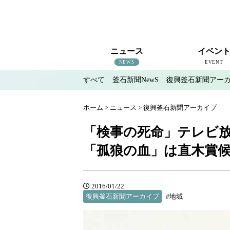
ニュース
イベン
NEWS
EVENT
すべて
釜石新聞NewS
復興釜石新聞アー
すべて
釜石新聞NewS
復興釜石新聞アーカイブ
地域情報
インタビュー
釜石のイベント情報
ホーム
>
ニュース
>
復興釜石新聞アーカイブ
「検事の死命」テレビ
「孤狼の血」は直木賞
2016/01/22
復興釜石新聞アーカイブ
#地域