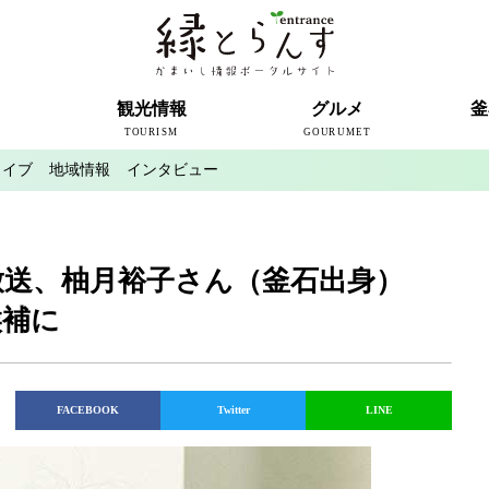
ト
観光情報
グルメ
釜
TOURISM
GOURUMET
カイブ
地域情報
インタビュー
近代製鉄発祥の地
観光スポット
宿泊情報
釜石情報交流センター
魚河岸テラス
うのすまい・トモス
根浜シーサイド
SL銀河
三陸鉄道
ミッフィーカフェかまいし
釜石ラーメン
タウンポート大町
市内の産直
おいしい釜石コレクション
ラグビー
釜石シー
ラグビーワ
スタジア
インタビ
放送、柚月裕子さん（釜石出身）
候補に
FACEBOOK
Twitter
LINE