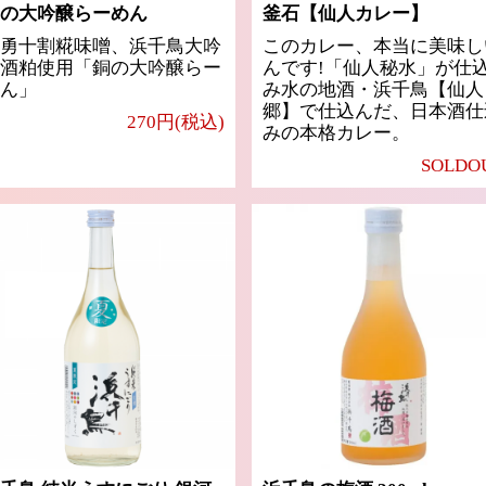
の大吟醸らーめん
釜石【仙人カレー】
勇十割糀味噌、浜千鳥大吟
このカレー、本当に美味し
酒粕使用「銅の大吟醸らー
んです!「仙人秘水」が仕
ん」
み水の地酒・浜千鳥【仙人
郷】で仕込んだ、日本酒仕
270円(税込)
みの本格カレー。
SOLDO