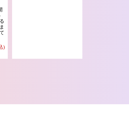
開
い
る
ま
て
込)