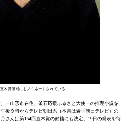
直木賞候補にもノミネートされている
7）＝山形市在住、釜石応援ふるさと大使＝の推理小説を
日午後９時からテレビ朝日系（本県は岩手朝日テレビ）の
月さんは第154回直木賞の候補にも決定、19日の発表を待