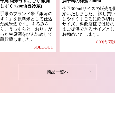
千鳥 純米うすにごり 銀河
浜千鳥の梅酒 300ml
しずく 720ml(要冷蔵)
今回300mlサイズの販売を
手県のブランド米「銀河の
始いたしました。 試し買
ずく」を原料米として仕込
しやすく手ごろに飲み切れ
だ純米酒です。 もろみを
サイズ、料飲店様では瓶の
り、うっすらと「おり」が
まご提供できるサイズとし
った生原酒をびん詰めして
お勧めいたします。
蔵貯蔵しました。
803円(税
SOLDOUT
商品一覧へ