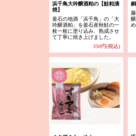
浜千鳥大吟醸酒粕の【鮭粕漬
銅
焼】
藤
釜石の地酒「浜千鳥」の「大
醸
吟醸酒粕」を釜石産秋鮭の一
め
枚一枚に塗り込み、熟成させ
て丁寧に焼き上げました。
350円(税込)