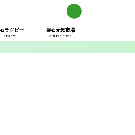
石ラグビー
釜石元気市場
RUGBY
ONLINE SHOP
のまち
ウェイブスRFC
ールドカップ2019
ム
ュー＆コラム