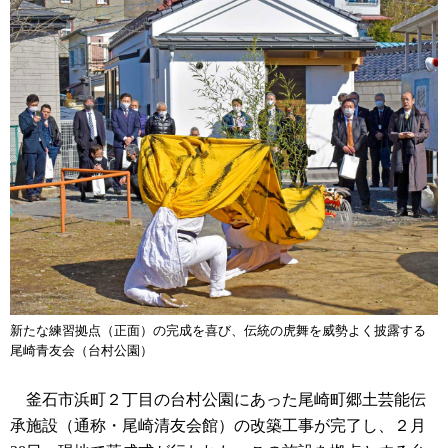
新たな練習拠点（正面）の完成を喜び、伝統の虎舞を威勢よく披露する
尾崎青友会（台村公園）
釜石市浜町２丁目の台村公園にあった尾崎町郷土芸能伝
承施設（通称・尾崎清友会館）の改築工事が完了し、２月