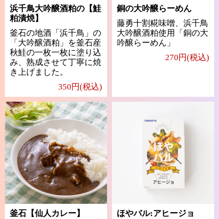
浜千鳥大吟醸酒粕の【鮭
銅の大吟醸らーめん
粕漬焼】
藤勇十割糀味噌、浜千鳥
釜石の地酒「浜千鳥」の
大吟醸酒粕使用「銅の大
「大吟醸酒粕」を釜石産
吟醸らーめん」
秋鮭の一枚一枚に塗り込
270円(税込)
み、熟成させて丁寧に焼
き上げました。
350円(税込)
釜石【仙人カレー】
ほやバル:アヒージョ