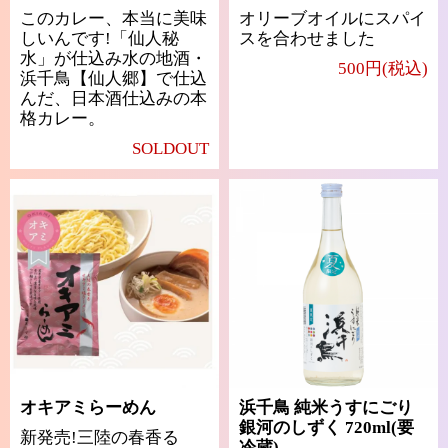
このカレー、本当に美味
オリーブオイルにスパイ
しいんです!「仙人秘
スを合わせました
水」が仕込み水の地酒・
500円(税込)
浜千鳥【仙人郷】で仕込
んだ、日本酒仕込みの本
格カレー。
SOLDOUT
オキアミらーめん
浜千鳥 純米うすにごり
銀河のしずく 720ml(要
新発売!三陸の春香る
冷蔵)