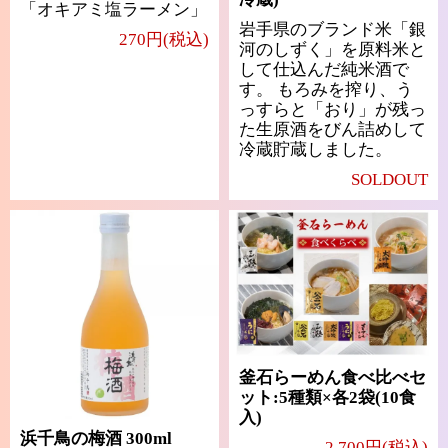
「オキアミ塩ラーメン」
岩手県のブランド米「銀
270円(税込)
河のしずく」を原料米と
して仕込んだ純米酒で
す。 もろみを搾り、う
っすらと「おり」が残っ
た生原酒をびん詰めして
冷蔵貯蔵しました。
SOLDOUT
釜石らーめん食べ比べセ
ット:5種類×各2袋(10食
入)
浜千鳥の梅酒 300ml
2,700円(税込)