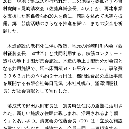
28日、現地で落成式が行われた。この施設を拠点とする台
村虎舞＝尾崎清友会（佐藤真輔会長、40人）が、再建事業
を支援した関係者ら約20人を前に、感謝を込めて虎舞を披
露。郷土芸能活動のさらなる推進を誓い、まちの安全を祈
願した。
木造施設の老朽化に伴い改築。地元の尾崎町町内会（西
村征勝会長、50世帯）と共同利用する。鉄筋コンクリート
造りの地下１階が集会施設。木造の地上１階部分が会館と
なる共用施設で、延べ床面積54・５平方メートル。事業費
３９６３万円のうち約２千万円は、機能性食品の通販事業
を展開する有限会社毎日元気（本社札幌市、瀧澤潤賜社
長）が社会貢献として寄付した。
落成式で野田武則市長は「震災時は住民の避難に活用さ
れた。新しい施設が住民に親しまれ、活用されるよう願
う」とあいさつ。清友会の佐藤会長（29）は「立派な施設
を建てていただき、感謝する。会員一同、一層精進する」