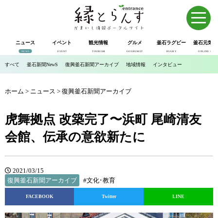
ニュース
イベント
観光情報
グルメ
釜石ラグビー
釜石元気市
NEWS
EVENT
TOURISM
GOURUMET
RUGBY
ONLINE SHOP
すべて
釜石新聞NewS
復興釜石新聞アーカイブ
地域情報
インタビュー
ホーム
>
ニュース
>
復興釜石新聞アーカイブ
虎舞拠点 改築完了〜浜町 尾崎清友
会館、伝承の意欲新たに
2021/03/15
復興釜石新聞アーカイブ
#文化･教育
FACEBOOK
Twitter
LINE