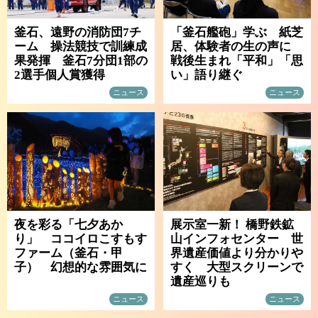
釜石、遠野の消防団7チ
「釜石艦砲」学ぶ 紙芝
ーム 操法競技で訓練成
居、体験者の生の声に
果発揮 釜石7分団1部の
戦後生まれ「平和」「思
2選手個人賞獲得
い」語り継ぐ
ニュース
ニュース
夜を彩る「七夕あか
展示室一新！ 橋野鉄鉱
り」 ココイロこすもす
山インフォセンター 世
ファーム（釜石・甲
界遺産価値より分かりや
子） 幻想的な雰囲気に
すく 大型スクリーンで
遺産巡りも
ニュース
ニュース