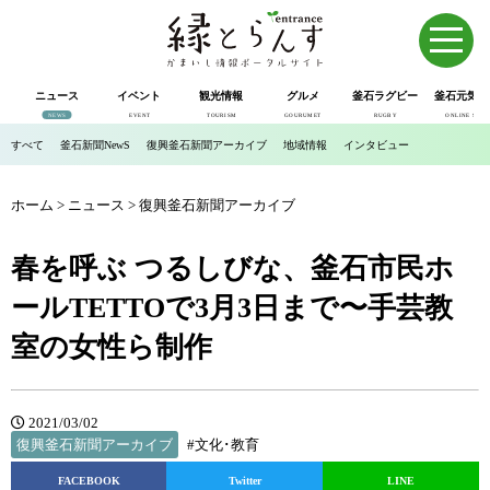
ニュース
イベント
観光情報
グルメ
釜石ラグビー
釜石元気市
NEWS
EVENT
TOURISM
GOURUMET
RUGBY
ONLINE SHOP
すべて
釜石新聞NewS
復興釜石新聞アーカイブ
地域情報
インタビュー
ホーム
>
ニュース
>
復興釜石新聞アーカイブ
春を呼ぶ つるしびな、釜石市民ホ
ールTETTOで3月3日まで〜手芸教
室の女性ら制作
2021/03/02
復興釜石新聞アーカイブ
#文化･教育
FACEBOOK
Twitter
LINE