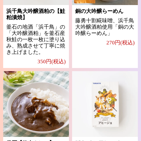
浜千鳥大吟醸酒粕の【鮭
銅の大吟醸らーめん
粕漬焼】
藤勇十割糀味噌、浜千鳥
釜石の地酒「浜千鳥」の
大吟醸酒粕使用「銅の大
「大吟醸酒粕」を釜石産
吟醸らーめん」
秋鮭の一枚一枚に塗り込
270円(税込)
み、熟成させて丁寧に焼
き上げました。
350円(税込)