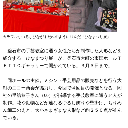
カラフルなつるしびながすだれのように並んだ「ひなまつり展」
釜石市の手芸教室に通う女性たちが制作した人形などを
紹介する「ひなまつり展」が、釜石市大町の市民ホールＴ
ＥＴＴＯギャラリーで開かれている。３月３日まで。
同ホールの主催。ミシン・手芸用品の販売などを行う大
町のニコー商会が協力し、今回で４回目の開催となる。同
社の里舘恭子さん（60）が指導する手芸教室に通う14人が
制作。花や動物などが連なるつるし飾りや壁掛け、ちりめ
ん細工のえと、大小さまざまな人形など約２５０点が並ん
でいる。