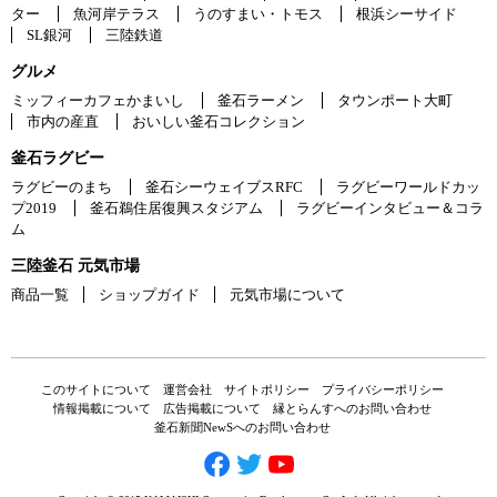
ター
魚河岸テラス
うのすまい・トモス
根浜シーサイド
SL銀河
三陸鉄道
グルメ
ミッフィーカフェかまいし
釜石ラーメン
タウンポート大町
市内の産直
おいしい釜石コレクション
釜石ラグビー
ラグビーのまち
釜石シーウェイブスRFC
ラグビーワールドカッ
プ2019
釜石鵜住居復興スタジアム
ラグビーインタビュー＆コラ
ム
三陸釜石 元気市場
商品一覧
ショップガイド
元気市場について
このサイトについて
運営会社
サイトポリシー
プライバシーポリシー
情報掲載について
広告掲載について
縁とらんすへのお問い合わせ
釜石新聞NewSへのお問い合わせ