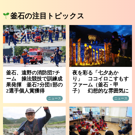
釜石の注目トピックス
釜石、遠野の消防団7チ
夜を彩る「七夕あか
ーム 操法競技で訓練成
り」 ココイロこすもす
果発揮 釜石7分団1部の
ファーム（釜石・甲
2選手個人賞獲得
子） 幻想的な雰囲気に
ニュース
ニュース