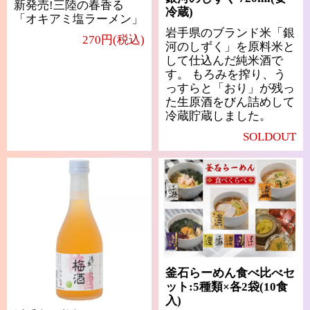
新発売!三陸の春香る
冷蔵)
「オキアミ塩ラーメン」
岩手県のブランド米「銀
270円(税込)
河のしずく」を原料米と
して仕込んだ純米酒で
す。 もろみを搾り、う
っすらと「おり」が残っ
た生原酒をびん詰めして
冷蔵貯蔵しました。
SOLDOUT
釜石らーめん食べ比べセ
ット:5種類×各2袋(10食
入)