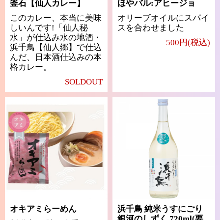
釜石【仙人カレー】
ほやバル:アヒージョ
このカレー、本当に美味
オリーブオイルにスパイ
しいんです!「仙人秘
スを合わせました
水」が仕込み水の地酒・
500円(税込)
浜千鳥【仙人郷】で仕込
んだ、日本酒仕込みの本
格カレー。
SOLDOUT
オキアミらーめん
浜千鳥 純米うすにごり
銀河のしずく 720ml(要