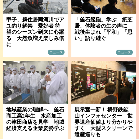
甲子、鵜住居両河川でア
「釜石艦砲」学ぶ 紙芝
ユ釣り解禁 愛好者 待
居、体験者の生の声に
望のシーズン到来に心躍
戦後生まれ「平和」「思
る 天然魚増え楽しみ倍
い」語り継ぐ
に
ニュース
ニュース
地域産業の理解へ 釜石
展示室一新！ 橋野鉄鉱
商工高2年生 水産加工
山インフォセンター 世
の津田商店を見学 地域
界遺産価値より分かりや
経済支える企業姿勢学ぶ
すく 大型スクリーンで
遺産巡りも