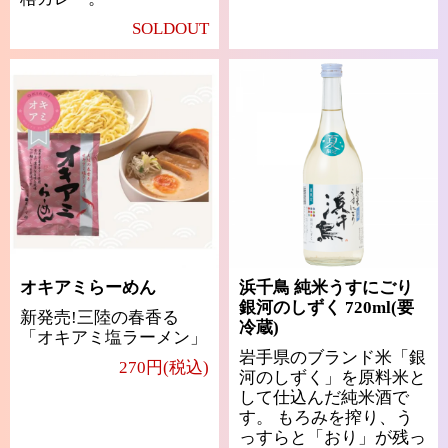
SOLDOUT
オキアミらーめん
浜千鳥 純米うすにごり
銀河のしずく 720ml(要
新発売!三陸の春香る
冷蔵)
「オキアミ塩ラーメン」
岩手県のブランド米「銀
270円(税込)
河のしずく」を原料米と
して仕込んだ純米酒で
す。 もろみを搾り、う
っすらと「おり」が残っ