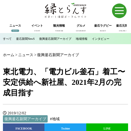
ニュース
イベント
観光情報
グルメ
釜石ラグビー
釜石元気市
NEWS
EVENT
TOURISM
GOURUMET
RUGBY
ONLINE SHOP
すべて
釜石新聞NewS
復興釜石新聞アーカイブ
地域情報
インタビュー
ホーム
>
ニュース
>
復興釜石新聞アーカイブ
東北電力、「電力ビル釜石」着工〜
安定供給へ新社屋、2021年2月の完
成目指す
2019/12/02
復興釜石新聞アーカイブ
#地域
FACEBOOK
Twitter
LINE