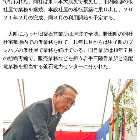
で行われた。同社は東日本大震災で被災し、市内陸部の仮
社屋で業務を継続。本設社屋の移転新築に乗り出し、２０
２１年２月の完成、同３月の利用開始を予定する。
大町にあった旧釜石営業所は津波で全壊。野田町の同社
社宅敷地内での仮業務を経て、11年11月からは甲子町のプ
レハブの仮社屋で業務を続けている。旧営業所は18年７月
の組織再編で、販売業務などを担う岩手三陸営業所と送配
電業務を担当する釜石電力センターに分かれた。