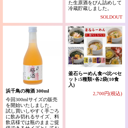
た生原酒をびん詰めして
冷蔵貯蔵しました。
SOLDOUT
釜石らーめん食べ比べセ
ット:5種類×各2袋(10食
入)
浜千鳥の梅酒 300ml
2,700円(税込)
今回300mlサイズの販売
を開始いたしました。
試し買いしやすく手ごろ
に飲み切れるサイズ、料
飲店様では瓶のままご提