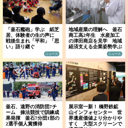
「釜石艦砲」学ぶ 紙芝
地域産業の理解へ 釜石
居、体験者の生の声に
商工高2年生 水産加工
戦後生まれ「平和」「思
の津田商店を見学 地域
い」語り継ぐ
経済支える企業姿勢学ぶ
ニュース
ニュース
釜石、遠野の消防団7チ
展示室一新！ 橋野鉄鉱
ーム 操法競技で訓練成
山インフォセンター 世
果発揮 釜石7分団1部の
界遺産価値より分かりや
2選手個人賞獲得
すく 大型スクリーンで