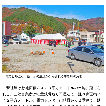
「電力ビル釜石（仮）」の建設が予定される中妻町の用地
新社屋は敷地面積３４７３平方メートルの土地に建てら
れる。三陸営業所は軽量鉄骨造り平屋建て、延べ床面積２
７２平方メートル、電力センターは鉄骨造り２階建て、延