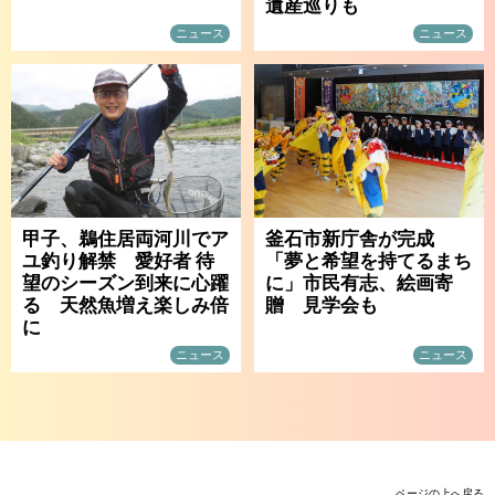
遺産巡りも
ニュース
ニュース
甲子、鵜住居両河川でア
釜石市新庁舎が完成
ユ釣り解禁 愛好者 待
「夢と希望を持てるまち
望のシーズン到来に心躍
に」市民有志、絵画寄
る 天然魚増え楽しみ倍
贈 見学会も
に
ニュース
ニュース
ページの上へ戻る