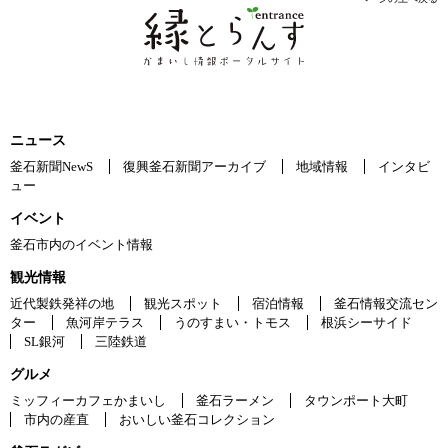
ニュース
釜石新聞NewS
復興釜石新聞アーカイブ
地域情報
インタビ
ュー
イベント
釜石市内のイベント情報
観光情報
近代製鉄発祥の地
観光スポット
宿泊情報
釜石情報交流セン
ター
魚河岸テラス
うのすまい・トモス
根浜シーサイド
SL銀河
三陸鉄道
グルメ
ミッフィーカフェかまいし
釜石ラーメン
タウンポート大町
市内の産直
おいしい釜石コレクション