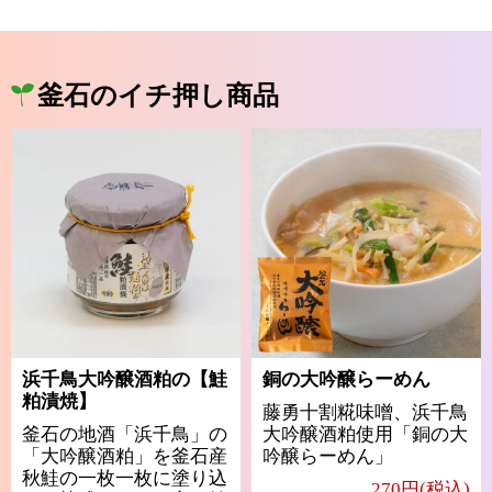
釜石のイチ押し商品
浜千鳥大吟醸酒粕の【鮭
銅の大吟醸らーめん
粕漬焼】
藤勇十割糀味噌、浜千鳥
釜石の地酒「浜千鳥」の
大吟醸酒粕使用「銅の大
「大吟醸酒粕」を釜石産
吟醸らーめん」
秋鮭の一枚一枚に塗り込
270円(税込)