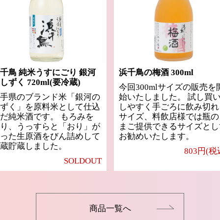
千鳥 純米うすにごり 銀河
浜千鳥の梅酒 300ml
しずく 720ml(要冷蔵)
今回300mlサイズの販売を
手県のブランド米「銀河の
始いたしました。 試し買
ずく」を原料米として仕込
しやすく手ごろに飲み切れ
だ純米酒です。 もろみを
サイズ、料飲店様では瓶の
り、うっすらと「おり」が
まご提供できるサイズとし
った生原酒をびん詰めして
お勧めいたします。
蔵貯蔵しました。
803円(税
SOLDOUT
商品一覧へ