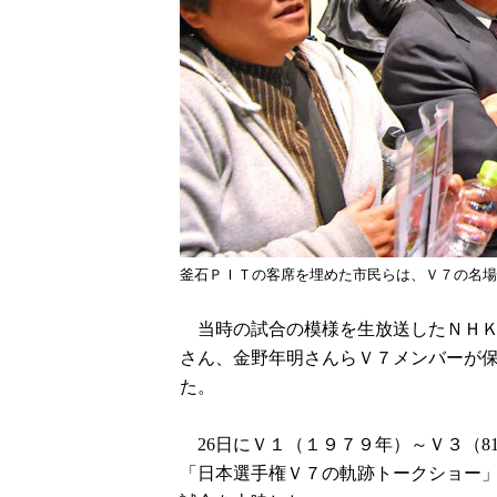
釜石ＰＩＴの客席を埋めた市民らは、Ｖ７の名場
当時の試合の模様を生放送したＮＨＫ
さん、金野年明さんらＶ７メンバーが
た。
26日にＶ１（１９７９年）～Ｖ３（8
「日本選手権Ｖ７の軌跡トークショー」の