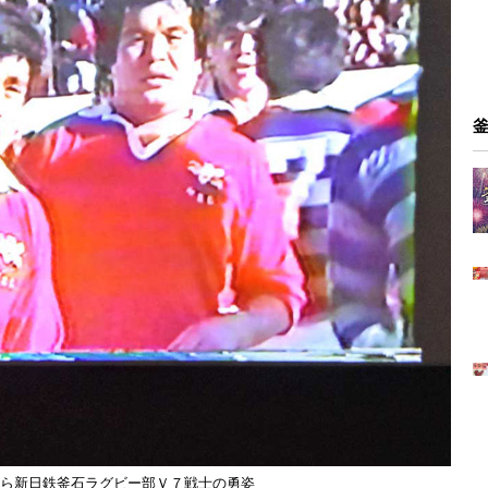
ら新日鉄釜石ラグビー部Ｖ７戦士の勇姿