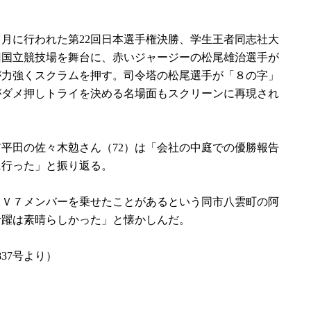
月に行われた第22回日本選手権決勝、学生王者同志社大
旧国立競技場を舞台に、赤いジャージーの松尾雄治選手が
が力強くスクラムを押す。司令塔の松尾選手が「８の字」
がダメ押しトライを決める名場面もスクリーンに再現され
平田の佐々木勊さん（72）は「会社の中庭での優勝報告
に行った」と振り返る。
Ｖ７メンバーを乗せたことがあるという同市八雲町の阿
活躍は素晴らしかった」と懐かしんだ。
837号より）