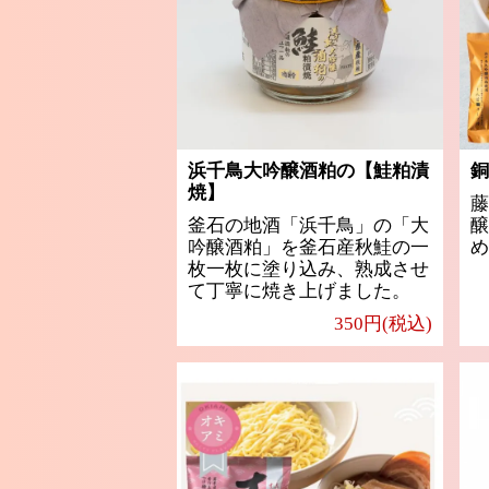
浜千鳥大吟醸酒粕の【鮭粕漬
銅
焼】
藤
釜石の地酒「浜千鳥」の「大
醸
吟醸酒粕」を釜石産秋鮭の一
め
枚一枚に塗り込み、熟成させ
て丁寧に焼き上げました。
350円(税込)