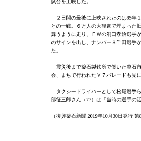
試合を上映した。
２日間の最後に上映されたのは85年１
との一戦。６万人の大観衆で埋まった
舞うように走り、ＦＷの洞口孝治選手
のサインを出し、ナンバー８千田選手
た。
震災後まで釜石製鉄所で働いた釜石市
会、まちで行われたＶ７パレードも見
タクシードライバーとして松尾選手ら
部征三郎さん（77）は「当時の選手の
（復興釜石新聞 2019年10月30日発行 第