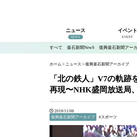
ニュース
イベン
NEWS
EVENT
すべて
釜石新聞NewS
復興釜石新聞アー
すべて
釜石新聞NewS
復興釜石新聞アーカイブ
地域情報
インタビュー
釜石のイベント情報
ホーム
>
ニュース
>
復興釜石新聞アーカイブ
「北の鉄人」V7の軌跡
再現〜NHK盛岡放送局
2019/11/06
復興釜石新聞アーカイブ
#スポーツ