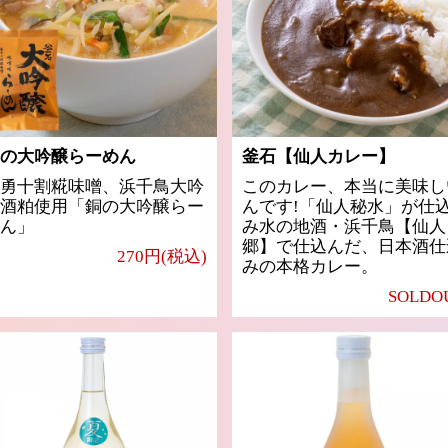
の大吟醸らーめん
釜石【仙人カレー】
勇十割糀味噌、浜千鳥大吟
このカレー、本当に美味し
酒粕使用「銅の大吟醸らー
んです!「仙人秘水」が仕
ん」
み水の地酒・浜千鳥【仙人
郷】で仕込んだ、日本酒仕
270円(税込)
みの本格カレー。
SOLDO