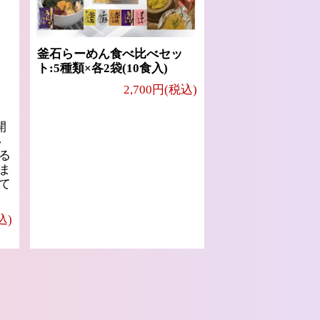
釜石らーめん食べ比べセッ
ト:5種類×各2袋(10食入)
2,700円(税込)
開
い
る
ま
て
込)