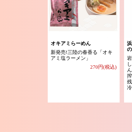
オキアミらーめん
浜
の
新発売!三陸の春香る「オキ
アミ塩ラーメン」
岩
し
270円(税込)
ん
搾
残
冷