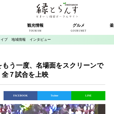
ト
観光情報
グルメ
釜
TOURISM
GOURUMET
カイブ
地域情報
インタビュー
近代製鉄発祥の地
観光スポット
宿泊情報
釜石情報交流センター
魚河岸テラス
うのすまい・トモス
根浜シーサイド
SL銀河
三陸鉄道
ミッフィーカフェかまいし
釜石ラーメン
タウンポート大町
市内の産直
おいしい釜石コレクション
ラグビー
釜石シー
ラグビーワ
スタジア
インタビ
をもう一度、名場面をスクリーンで
、全７試合を上映
FACEBOOK
Twitter
LINE