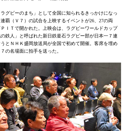
ラグビーのまち」として全国に知られるきっかけになっ
連覇（Ｖ７）の試合を上映するイベントが26、27の両
石ＰＩＴで開かれた。上映会は、ラグビーワールドカップ
北の鉄人」と呼ばれた新日鉄釜石ラグビー部が日本一７連
おうとＮＨＫ盛岡放送局が全国で初めて開催。客席を埋め
Ｖ７の名場面に拍手を送った。