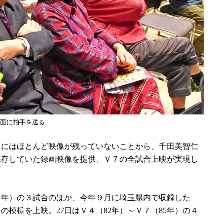
面に拍手を送る
にはほとんど映像が残っていないことから、千田美智仁
保存していた録画映像を提供、Ｖ７の全試合上映が実現し
1年）の３試合のほか、今年９月に埼玉県内で収録した
模様を上映。27日はＶ４（82年）～Ｖ７（85年）の４