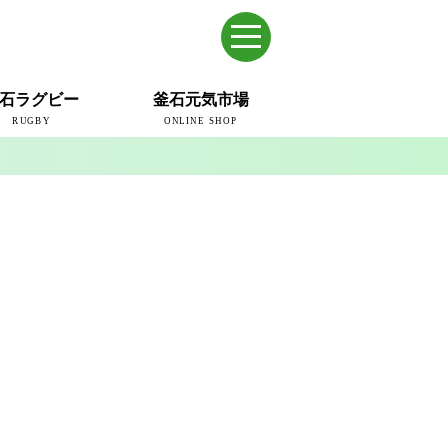
石ラグビー
釜石元気市場
RUGBY
ONLINE SHOP
のまち
ウェイブスRFC
ールドカップ2019
ム
ュー＆コラム