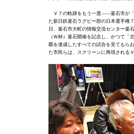
Ｖ７の軌跡をもう一度――釜石市が「
た新日鉄釜石ラグビー部の日本選手権７
日、釜石市大町の情報交流センター釜
（Ｗ杯）釜石開催を記念し、かつて「
覇を達成したすべての試合を見てもら
た市民らは、スクリーンに再現される