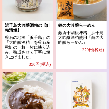
浜千鳥大吟醸酒粕の【鮭
銅の大吟醸らーめん
粕漬焼】
藤勇十割糀味噌、浜千鳥
釜石の地酒「浜千鳥」の
大吟醸酒粕使用「銅の大
「大吟醸酒粕」を釜石産
吟醸らーめん」
秋鮭の一枚一枚に塗り込
270円(税込)
み、熟成させて丁寧に焼
き上げました。
350円(税込)