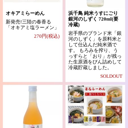
オキアミらーめん
浜千鳥 純米うすにごり
銀河のしずく 720ml(要
新発売!三陸の春香る
冷蔵)
「オキアミ塩ラーメン」
岩手県のブランド米「銀
270円(税込)
河のしずく」を原料米と
して仕込んだ純米酒で
す。 もろみを搾り、う
っすらと「おり」が残っ
た生原酒をびん詰めして
冷蔵貯蔵しました。
SOLDOUT