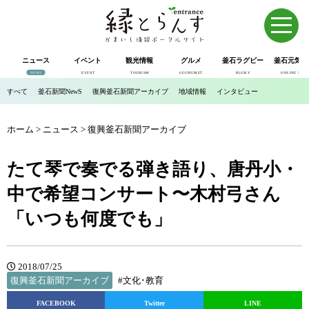
ニュース
イベント
観光情報
グルメ
釜石ラグビー
釜石元気市
NEWS
EVENT
TOURISM
GOURUMET
RUGBY
ONLINE SHOP
すべて
釜石新聞NewS
復興釜石新聞アーカイブ
地域情報
インタビュー
ホーム
>
ニュース
>
復興釜石新聞アーカイブ
たて琴で奏でる弾き語り、唐丹小・
中で希望コンサート〜木村弓さん
「いつも何度でも」
2018/07/25
復興釜石新聞アーカイブ
#文化･教育
FACEBOOK
Twitter
LINE