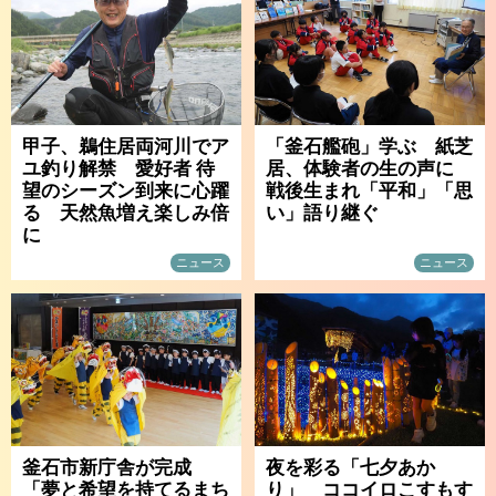
甲子、鵜住居両河川でア
「釜石艦砲」学ぶ 紙芝
ユ釣り解禁 愛好者 待
居、体験者の生の声に
望のシーズン到来に心躍
戦後生まれ「平和」「思
る 天然魚増え楽しみ倍
い」語り継ぐ
に
ニュース
ニュース
釜石市新庁舎が完成
夜を彩る「七夕あか
「夢と希望を持てるまち
り」 ココイロこすもす