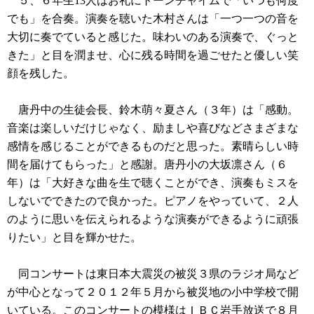
５、６年生13人はお礼にトーンチャイムで「いつも何度
でも」を合奏。演奏を聴いた木村さんは「一つ一つの音を
大切に奏でていると感じた。味わいのある演奏で、ぐっと
きた」と目を潤ませ、心に残る時間を過ごせたと優しい笑
顔を残した。
唐丹中の生徒会長、鈴木萌々夏さん（３年）は「感動。
音楽は楽しいだけじゃなく、励ましや喜びなどさまざまな
感情を感じることができるものだと思った。素晴らしい時
間を届けてもらった」と感謝。唐丹小の大坂凛さん（６
年）は「大好きな曲を生で聴くことができ、演奏もミスを
しないでできたので良かった。ピアノをやっていて、２人
のように思いを伝えられるような演奏ができるように頑張
りたい」と目を輝かせた。
同コンサートは東日本大震災の被災３県のラジオ局など
が中心となって２０１２年５月から被災地の小中学校で開
いている。このコンサートの模様はＩＢＣ岩手放送で８月