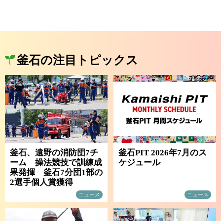
釜石の注目トピックス
釜石、遠野の消防団7チ
釜石PIT 2026年7月のス
ーム 操法競技で訓練成
ケジュール
果発揮 釜石7分団1部の
2選手個人賞獲得
ニュース
ニュース