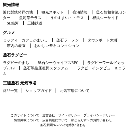
観光情報
近代製鉄発祥の地
観光スポット
宿泊情報
釜石情報交流セン
ター
魚河岸テラス
うのすまい・トモス
根浜シーサイド
SL銀河
三陸鉄道
グルメ
ミッフィーカフェかまいし
釜石ラーメン
タウンポート大町
市内の産直
おいしい釜石コレクション
釜石ラグビー
ラグビーのまち
釜石シーウェイブスRFC
ラグビーワールドカッ
プ2019
釜石鵜住居復興スタジアム
ラグビーインタビュー＆コラ
ム
三陸釜石 元気市場
商品一覧
ショップガイド
元気市場について
このサイトについて
運営会社
サイトポリシー
プライバシーポリシー
情報掲載について
広告掲載について
縁とらんすへのお問い合わせ
釜石新聞NewSへのお問い合わせ