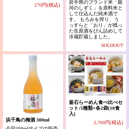
岩手県のブランド米「銀
270円(税込)
河のしずく」を原料米と
して仕込んだ純米酒で
す。 もろみを搾り、う
っすらと「おり」が残っ
た生原酒をびん詰めして
冷蔵貯蔵しました。
SOLDOUT
釜石らーめん食べ比べセ
ット:5種類×各2袋(10食
入)
浜千鳥の梅酒 300ml
2,700円(税込)
今回300mlサイズの販売