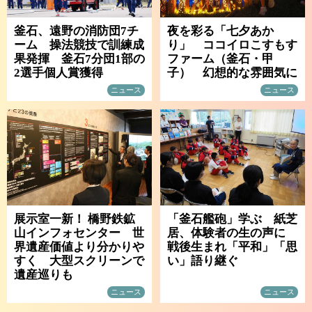
釜石、遠野の消防団7チ
夜を彩る「七夕あか
ーム 操法競技で訓練成
り」 ココイロこすもす
果発揮 釜石7分団1部の
ファーム（釜石・甲
2選手個人賞獲得
子） 幻想的な雰囲気に
ニュース
ニュース
展示室一新！ 橋野鉄鉱
「釜石艦砲」学ぶ 紙芝
山インフォセンター 世
居、体験者の生の声に
界遺産価値より分かりや
戦後生まれ「平和」「思
すく 大型スクリーンで
い」語り継ぐ
遺産巡りも
ニュース
ニュース