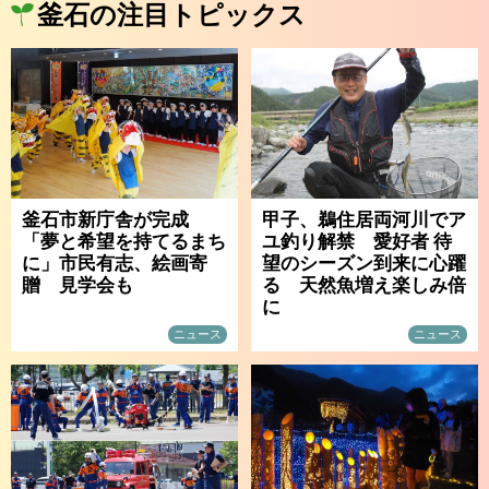
釜石の注目トピックス
釜石市新庁舎が完成
甲子、鵜住居両河川でア
「夢と希望を持てるまち
ユ釣り解禁 愛好者 待
に」市民有志、絵画寄
望のシーズン到来に心躍
贈 見学会も
る 天然魚増え楽しみ倍
に
ニュース
ニュース