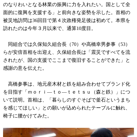
のなりわいとなる林業の振興に力を入れたい。国として全
面的に復興を支援する」と前向きな姿勢を示した。首相の
被災地訪問は36回目で第４次政権発足後は初めて。本県を
訪れたのは今年３月以来で、通算10度目。
同組合では久保知久組合長（70）や高橋幸男参事（53）
らが安倍首相を出迎え、久保組合長は「震災ですべてを流
されたが、国の支援でここまで復旧することができた」と
感謝の意を伝えた。
高橋参事は、地元産木材と鉄を組み合わせてブランド化
を目指す「ｍｏｒｉ―ｔｏ―ｔｅｔｓｕ（森と鉄）」につ
いて説明。首相は、「暮らしのすぐそばで釜石というまち
を感じてほしい」との願いが込められたテーブルに触れ、
椅子に腰かけてみた。