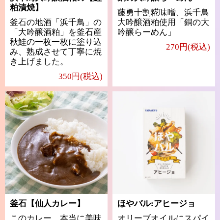
粕漬焼】
藤勇十割糀味噌、浜千鳥
釜石の地酒「浜千鳥」の
大吟醸酒粕使用「銅の大
「大吟醸酒粕」を釜石産
吟醸らーめん」
秋鮭の一枚一枚に塗り込
270円(税込)
み、熟成させて丁寧に焼
き上げました。
350円(税込)
釜石【仙人カレー】
ほやバル:アヒージョ
このカレー、本当に美味
オリーブオイルにスパイ