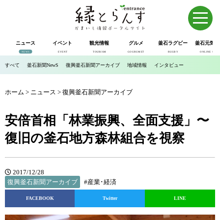
ニュース
イベント
観光情報
グルメ
釜石ラグビー
釜石元気市
NEWS
EVENT
TOURISM
GOURUMET
RUGBY
ONLINE SHOP
すべて
釜石新聞NewS
復興釜石新聞アーカイブ
地域情報
インタビュー
ホーム
>
ニュース
>
復興釜石新聞アーカイブ
安倍首相「林業振興、全面支援」〜
復旧の釜石地方森林組合を視察
2017/12/28
復興釜石新聞アーカイブ
#産業･経済
FACEBOOK
Twitter
LINE