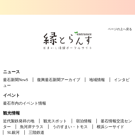
ページの上へ戻る
ニュース
釜石新聞NewS
復興釜石新聞アーカイブ
地域情報
インタビ
ュー
イベント
釜石市内のイベント情報
観光情報
近代製鉄発祥の地
観光スポット
宿泊情報
釜石情報交流セン
ター
魚河岸テラス
うのすまい・トモス
根浜シーサイド
SL銀河
三陸鉄道