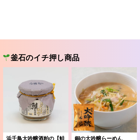
釜石のイチ押し商品
浜千鳥大吟醸酒粕の【鮭
銅の大吟醸らーめん