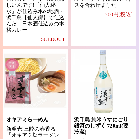
しいんです!「仙人秘
スを合わせました
水」が仕込み水の地酒・
500円(税込)
浜千鳥【仙人郷】で仕込
んだ、日本酒仕込みの本
格カレー。
SOLDOUT
オキアミらーめん
浜千鳥 純米うすにごり
銀河のしずく 720ml(要
新発売!三陸の春香る
冷蔵)
「オキアミ塩ラーメン」