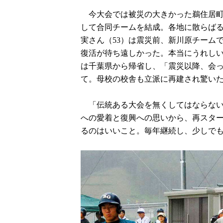
今大会では被災の大きかった鵜住居町
して合同チームを結成。各地に散らばる
実さん（53）は震災前、新川原チーム
復活が待ち遠しかった。本当にうれしい
は千葉県から帰省し、「震災以降、会
て。母校の校舎も立派に再建され驚い
「伝統ある大会を無くしてはならない
への愛着と復興への思いから、再スター
るのはいいこと。毎年継続し、少しで