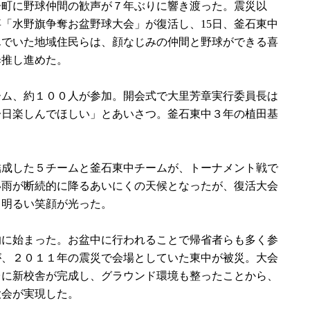
町に野球仲間の歓声が７年ぶりに響き渡った。震災以
「水野旗争奪お盆野球大会」が復活し、15日、釜石東中
んでいた地域住民らは、顔なじみの仲間と野球ができる喜
歩推し進めた。
ム、約１００人が参加。開会式で大里芳章実行委員長は
一日楽しんでほしい」とあいさつ。釜石東中３年の植田基
。
成した５チームと釜石東中チームが、トーナメント戦で
い雨が断続的に降るあいにくの天候となったが、復活大会
も明るい笑顔が光った。
に始まった。お盆中に行われることで帰省者らも多く参
が、２０１１年の震災で会場としていた東中が被災。大会
台に新校舎が完成し、グラウンド環境も整ったことから、
大会が実現した。