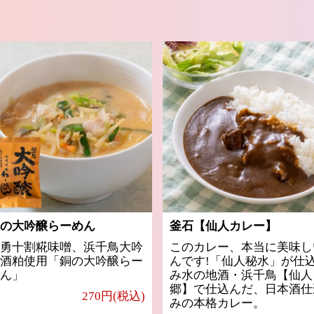
の大吟醸らーめん
釜石【仙人カレー】
勇十割糀味噌、浜千鳥大吟
このカレー、本当に美味し
酒粕使用「銅の大吟醸らー
んです!「仙人秘水」が仕
ん」
み水の地酒・浜千鳥【仙人
郷】で仕込んだ、日本酒仕
270円(税込)
みの本格カレー。