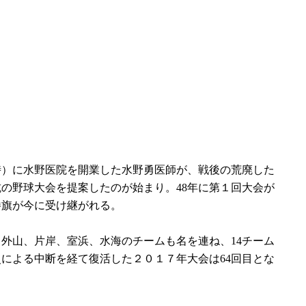
時）に水野医院を開業した水野勇医師が、戦後の荒廃した
の野球大会を提案したのが始まり。48年に第１回大会が
勝旗が今に受け継がれる。
外山、片岸、室浜、水海のチームも名を連ね、14チーム
による中断を経て復活した２０１７年大会は64回目とな