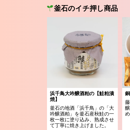
釜石のイチ押し商品
浜千鳥大吟醸酒粕の【鮭粕漬
銅
焼】
藤
釜石の地酒「浜千鳥」の「大
醸
吟醸酒粕」を釜石産秋鮭の一
め
枚一枚に塗り込み、熟成させ
て丁寧に焼き上げました。