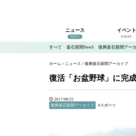
ニュース
イベン
NEWS
EVENT
すべて
釜石新聞NewS
復興釜石新聞アー
すべて
釜石新聞NewS
復興釜石新聞アーカイブ
地域情報
インタビュー
釜石のイベント情報
ホーム
>
ニュース
>
復興釜石新聞アーカイブ
復活「お盆野球」に完
2017/08/25
復興釜石新聞アーカイブ
#スポーツ