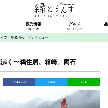
ト
観光情報
グルメ
釜
TOURISM
GOURUMET
カイブ
地域情報
インタビュー
近代製鉄発祥の地
観光スポット
宿泊情報
釜石情報交流センター
魚河岸テラス
うのすまい・トモス
根浜シーサイド
SL銀河
三陸鉄道
ミッフィーカフェかまいし
釜石ラーメン
タウンポート大町
市内の産直
おいしい釜石コレクション
ラグビー
釜石シー
ラグビーワ
スタジア
インタビ
成沸く〜鵜住居、箱崎、両石
FACEBOOK
Twitter
LINE