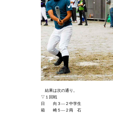
結果は次の通り。
▽１回戦
日 向３―２中学生
箱 崎５―２両 石