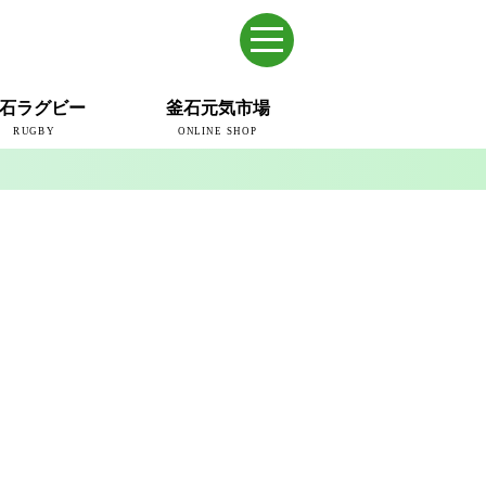
石ラグビー
釜石元気市場
RUGBY
ONLINE SHOP
のまち
ウェイブスRFC
ールドカップ2019
ム
ュー＆コラム