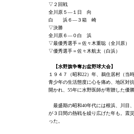
▽２回戦
全川原５―１日 向
白 浜６―３箱 崎
▽決勝
全川原６―０白 浜
▽最優秀選手＝佐々木重聡（全川原）
▽優秀選手＝佐々木航太（白浜）
【水野旗争奪お盆野球大会】
１９４７（昭和22）年、鵜住居村（当
青少年の生活態度に心を痛め、地区対抗
開かれ、55年に水野医師が寄贈した優
最盛期の昭和40年代には根浜、川目、
が３日間の熱戦を繰り広げた年も。震災
った。