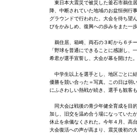
東日本大震災で被災した釜石市鵜住居
降、中断されていた地域のお盆恒例行事
グラウンドで行われた。大会を待ち望
びをかみしめ、復興への歩みをまた一
鵜住居、箱崎、両石の３町から６チー
「野球を普通にできることに感謝し、
希君が選手宣誓し、大会が幕を開けた
中学生以上を選手とし、地区ごとに結
優勝を競い合った＝写真。この日は弱
にふさわしい熱戦が続き、選手も観客
同大会は戦後の青少年健全育成を目的
加し、旧交を温め合う場になっていた
休止を余儀なくされた。今年４月、高
大会復活への声が高まり、震災後初の