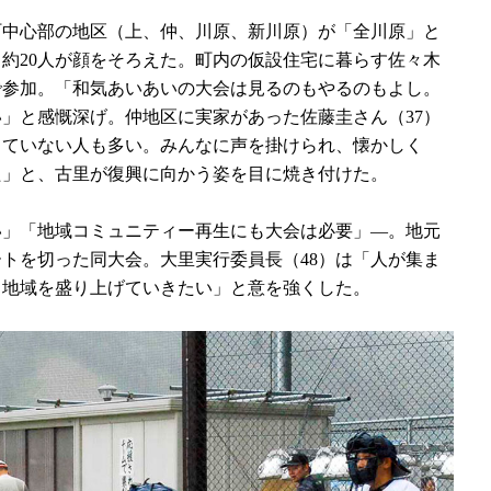
中心部の地区（上、仲、川原、新川原）が「全川原」と
約20人が顔をそろえた。町内の仮設住宅に暮らす佐々木
で参加。「和気あいあいの大会は見るのもやるのもよし。
」と感慨深げ。仲地区に実家があった佐藤圭さん（37）
っていない人も多い。みんなに声を掛けられ、懐かしく
た」と、古里が復興に向かう姿を目に焼き付けた。
」「地域コミュニティー再生にも大会は必要」―。地元
トを切った同大会。大里実行委員長（48）は「人が集ま
も地域を盛り上げていきたい」と意を強くした。