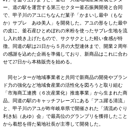
ー、道の駅を運営する第三セクター釜石振興開発と合同
で、甲子川のアユにちなんだ菓子「かまいし最中（もな
か）サブレ あゆ美人」を開発した。アユの形をした最中
の皮に、釜石産ひとめぼれの米粉を使ったサブレ生地を流
し入れ焼き上げたもので、サクサクとした軽い食感が特
徴。同道の駅は21日から５月の大型連休まで、開業２周年
の感謝を込めた企画を準備しており、新商品はこれに合わ
せて27日から本格販売を始める。
同センターが地域事業者と共同で新商品の開発やブラン
ド力の強化など地域食産業の活性化を図ろうと取り組む
「市海商工連携（６次産業化）推進事業」から生まれた商
品。同道の駅のキャッチフレーズにある「アユ躍る清流」
と、甲子川のアユが昨年岐阜県で開催された「清流めぐり
利き鮎（あゆ）会」で最高位のグランプリを獲得したこと
から着想を得た菊地社長が主導して開発した。