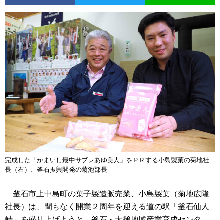
完成した「かまいし最中サブレあゆ美人」をＰＲする小島製菓の菊地社
長（右）、釜石振興開発の菊池部長
釜石市上中島町の菓子製造販売業、小島製菓（菊地広隆
社長）は、間もなく開業２周年を迎える道の駅「釜石仙人
峠」を盛り上げようと、釜石・大槌地域産業育成センタ