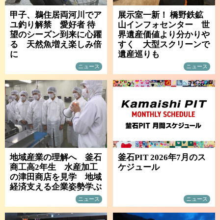
甲子、鵜住居両河川でア
展示室一新！ 橋野鉄鉱
ユ釣り解禁 愛好者 待
山インフォセンター 世
望のシーズン到来に心躍
界遺産価値より分かりや
る 天然魚増え楽しみ倍
すく 大型スクリーンで
に
遺産巡りも
ニュース
ニュース
地域産業の理解へ 釜石
釜石PIT 2026年7月のス
商工高2年生 水産加工
ケジュール
の津田商店を見学 地域
経済支える企業姿勢学ぶ
ニュース
ニュース