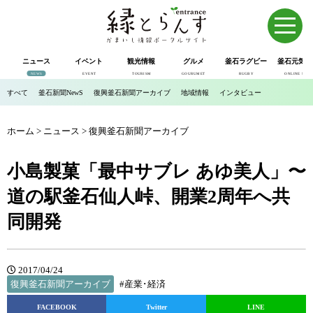
ニュース
イベント
観光情報
グルメ
釜石ラグビー
釜石元気市
NEWS
EVENT
TOURISM
GOURUMET
RUGBY
ONLINE SHOP
すべて
釜石新聞NewS
復興釜石新聞アーカイブ
地域情報
インタビュー
ホーム
>
ニュース
>
復興釜石新聞アーカイブ
小島製菓「最中サブレ あゆ美人」〜
道の駅釜石仙人峠、開業2周年へ共
同開発
2017/04/24
復興釜石新聞アーカイブ
#産業･経済
FACEBOOK
Twitter
LINE