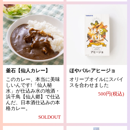
釜石【仙人カレー】
ほやバル:アヒージョ
このカレー、本当に美味
オリーブオイルにスパイ
しいんです!「仙人秘
スを合わせました
水」が仕込み水の地酒・
500円(税込)
浜千鳥【仙人郷】で仕込
んだ、日本酒仕込みの本
格カレー。
SOLDOUT