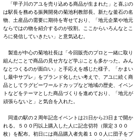
「甲子川のアユを売り込める商品が生まれた」と喜ぶの
は駅長を務める振興開発の菊池利教部長。新たな釜石の名
物、土産品の需要に期待を寄せており、「地元企業や地元
ならではの物を紹介するのが役割。ここからいろんなとこ
ろに発信していきたい」と意気込む。
製造が中心の菊地社長は「今回販売のプロと一緒に取り
組んだことで商品の見せ方など学ぶことも多かった。みん
なとつくるのが面白い」と手応えを感じた様子。「かまい
し最中サブレ」をブランド化したい考えで、アユに続く商
品としてラグビーワールドカップなど地域の歴史、イベン
トなどをテーマとした商品づくりを進めており、「地元が
頑張らないと」と気合を入れた。
同道の駅の２周年記念イベントは21日から23日まで開か
れる。５００円以上購入した人に記念切符（限定３００
枚）を配布。初日には商品購入者先着１００人に団子をプ