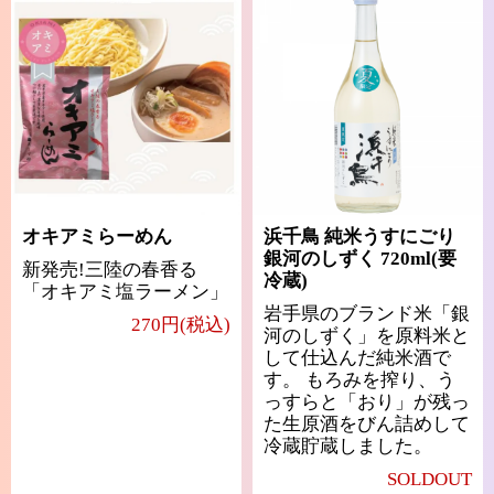
オキアミらーめん
浜千鳥 純米うすにごり
銀河のしずく 720ml(要
新発売!三陸の春香る
冷蔵)
「オキアミ塩ラーメン」
岩手県のブランド米「銀
270円(税込)
河のしずく」を原料米と
して仕込んだ純米酒で
す。 もろみを搾り、う
っすらと「おり」が残っ
た生原酒をびん詰めして
冷蔵貯蔵しました。
SOLDOUT