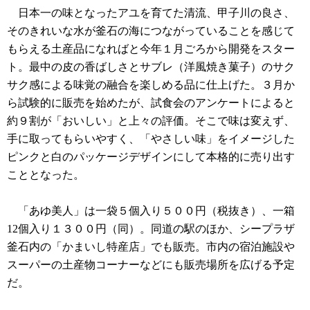
日本一の味となったアユを育てた清流、甲子川の良さ、
そのきれいな水が釜石の海につながっていることを感じて
もらえる土産品になればと今年１月ごろから開発をスター
ト。最中の皮の香ばしさとサブレ（洋風焼き菓子）のサク
サク感による味覚の融合を楽しめる品に仕上げた。３月か
ら試験的に販売を始めたが、試食会のアンケートによると
約９割が「おいしい」と上々の評価。そこで味は変えず、
手に取ってもらいやすく、「やさしい味」をイメージした
ピンクと白のパッケージデザインにして本格的に売り出す
こととなった。
「あゆ美人」は一袋５個入り５００円（税抜き）、一箱
12個入り１３００円（同）。同道の駅のほか、シープラザ
釜石内の「かまいし特産店」でも販売。市内の宿泊施設や
スーパーの土産物コーナーなどにも販売場所を広げる予定
だ。