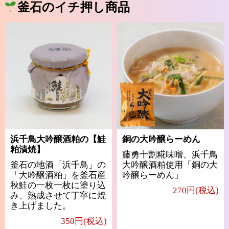
釜石のイチ押し商品
浜千鳥大吟醸酒粕の【鮭
銅の大吟醸らーめん
粕漬焼】
藤勇十割糀味噌、浜千鳥
釜石の地酒「浜千鳥」の
大吟醸酒粕使用「銅の大
「大吟醸酒粕」を釜石産
吟醸らーめん」
秋鮭の一枚一枚に塗り込
270円(税込)
み、熟成させて丁寧に焼
き上げました。
350円(税込)