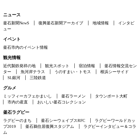
ニュース
釜石新聞NewS
復興釜石新聞アーカイブ
地域情報
インタビ
ュー
イベント
釜石市内のイベント情報
観光情報
近代製鉄発祥の地
観光スポット
宿泊情報
釜石情報交流セン
ター
魚河岸テラス
うのすまい・トモス
根浜シーサイド
SL銀河
三陸鉄道
グルメ
ミッフィーカフェかまいし
釜石ラーメン
タウンポート大町
市内の産直
おいしい釜石コレクション
釜石ラグビー
ラグビーのまち
釜石シーウェイブスRFC
ラグビーワールドカッ
プ2019
釜石鵜住居復興スタジアム
ラグビーインタビュー＆コラ
ム