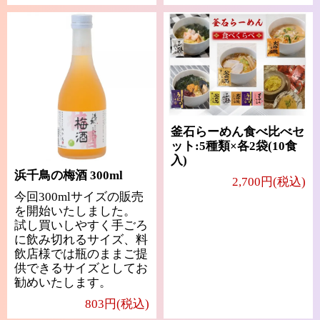
釜石らーめん食べ比べセ
ット:5種類×各2袋(10食
入)
浜千鳥の梅酒 300ml
2,700円(税込)
今回300mlサイズの販売
を開始いたしました。
試し買いしやすく手ごろ
に飲み切れるサイズ、料
飲店様では瓶のままご提
供できるサイズとしてお
勧めいたします。
803円(税込)