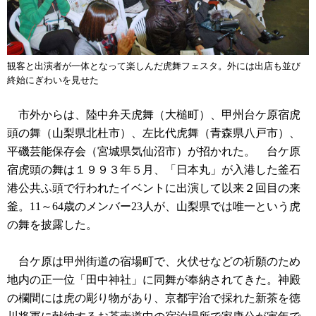
観客と出演者が一体となって楽しんだ虎舞フェスタ。外には出店も並び
終始にぎわいを見せた
市外からは、陸中弁天虎舞（大槌町）、甲州台ケ原宿虎
頭の舞（山梨県北杜市）、左比代虎舞（青森県八戸市）、
平磯芸能保存会（宮城県気仙沼市）が招かれた。 台ケ原
宿虎頭の舞は１９９３年５月、「日本丸」が入港した釜石
港公共ふ頭で行われたイベントに出演して以来２回目の来
釜。11～64歳のメンバー23人が、山梨県では唯一という虎
の舞を披露した。
台ケ原は甲州街道の宿場町で、火伏せなどの祈願のため
地内の正一位「田中神社」に同舞が奉納されてきた。神殿
の欄間には虎の彫り物があり、京都宇治で採れた新茶を徳