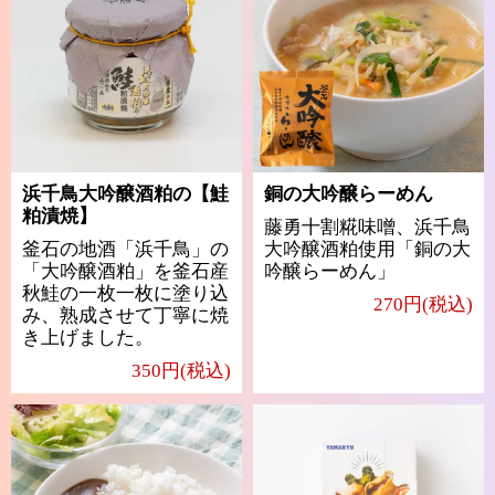
浜千鳥大吟醸酒粕の【鮭
銅の大吟醸らーめん
粕漬焼】
藤勇十割糀味噌、浜千鳥
釜石の地酒「浜千鳥」の
大吟醸酒粕使用「銅の大
「大吟醸酒粕」を釜石産
吟醸らーめん」
秋鮭の一枚一枚に塗り込
270円(税込)
み、熟成させて丁寧に焼
き上げました。
350円(税込)