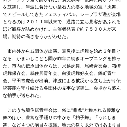
を鼓舞し、津波に負けない釜石人の姿を地域の宝「虎舞」
でアピールしてきたフェスティバル。シープラザ遊が会場
となるのは２０１１年以来で、通路に立ち見客があふれる
ほど観客が詰めかけた。主催者発表で約７５００人が来
場。期待の高さをうかがわせた。
市内外から12団体が出演。震災後に虎舞を始め６年目と
なる、かまいしこども園が昨年に続きオープニングを飾っ
た。市内の伝承団体からは、只越虎舞、尾崎青友会、箱崎
虎舞保存会、鵜住居青年会、白浜虎舞好友会、錦町青年
会、平田青虎会が出演。津波による被災から立ち上がり伝
統芸能を守り続ける各団体の見事な演舞に、会場から盛ん
な拍手が送られた。
このうち鵜住居青年会は、俗に”雌虎”と称される優雅な
舞のほか、豊富な手踊りの中から「杓子舞」「うれしき
舞」など４つの演目を披露。地元の祭り以外ではあまり目