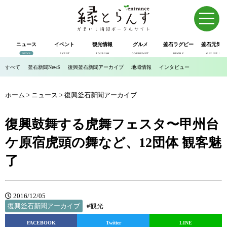
ニュース
イベント
観光情報
グルメ
釜石ラグビー
釜石元気市
NEWS
EVENT
TOURISM
GOURUMET
RUGBY
ONLINE SHOP
すべて
釜石新聞NewS
復興釜石新聞アーカイブ
地域情報
インタビュー
ホーム
>
ニュース
>
復興釜石新聞アーカイブ
復興鼓舞する虎舞フェスタ〜甲州台
ケ原宿虎頭の舞など、12団体 観客魅
了
2016/12/05
復興釜石新聞アーカイブ
#観光
FACEBOOK
Twitter
LINE