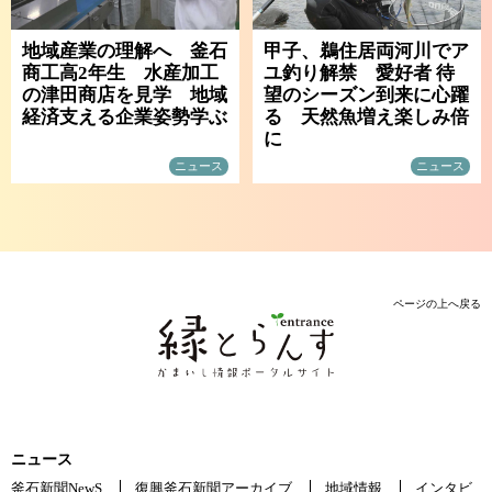
地域産業の理解へ 釜石
甲子、鵜住居両河川でア
商工高2年生 水産加工
ユ釣り解禁 愛好者 待
の津田商店を見学 地域
望のシーズン到来に心躍
経済支える企業姿勢学ぶ
る 天然魚増え楽しみ倍
に
ニュース
ニュース
ページの上へ戻る
ニュース
釜石新聞NewS
復興釜石新聞アーカイブ
地域情報
インタビ