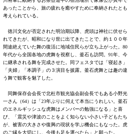
川将軍に献納するお茶壺道中の宿泊場所で家康公が寅年で
あったことから、旅の疲れを癒やすために奉納されたとも
考えられている。
徳川文化が否定された明治期以降、虎頭は神社に伏せら
れてきたが、昭和になり世に出てきたことで、約１００年
間途絶えていた舞の復活に地域住民らが立ち上がった。80
年代から全国各地の虎舞を視察し、釜石も訪問。91年、今
に継承される舞を完成させた。同フェスタでは「寝起き」
「夫婦」「本調子」の３演目を披露。釜石虎舞とは趣の違
う舞で観客を魅了した。
同舞保存会会長で北杜市観光協会副会長でもある小野光
一さん（64）は「23年ぶりに伺えて本当にうれしい。釜石
のエネルギッシュな虎舞はメンバーの勉強になる」と喜
び、「震災や津波のことをよく知らない小さい子どもたち
が、被害の大きさや復興の現状を学ぶ機会にもなった。虎
のご縁を大切にし、今後も足を運べたら」と願った。