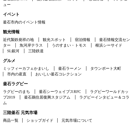
ュー
イベント
釜石市内のイベント情報
観光情報
近代製鉄発祥の地
観光スポット
宿泊情報
釜石情報交流セン
ター
魚河岸テラス
うのすまい・トモス
根浜シーサイド
SL銀河
三陸鉄道
グルメ
ミッフィーカフェかまいし
釜石ラーメン
タウンポート大町
市内の産直
おいしい釜石コレクション
釜石ラグビー
ラグビーのまち
釜石シーウェイブスRFC
ラグビーワールドカッ
プ2019
釜石鵜住居復興スタジアム
ラグビーインタビュー＆コラ
ム
三陸釜石 元気市場
商品一覧
ショップガイド
元気市場について