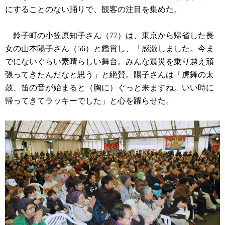
にすることのない踊りで、観客の注目を集めた。
鈴子町の小笠原知子さん（77）は、東京から帰省した長
女の山本陽子さん（56）と鑑賞し、「感激しました。今ま
でにないぐらい素晴らしい舞台。みんな震災を乗り越え頑
張ってきたんだなと思う」と絶賛。陽子さんは「虎舞の太
鼓、笛の音が始まると（胸に）ぐっと来ますね。いい時に
帰ってきてラッキーでした」と心を躍らせた。