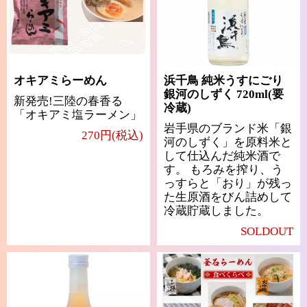
オキアミらーめん
浜千鳥 純米うすにごり
銀河のしずく 720ml(要
新発売!三陸の春香る
冷蔵)
「オキアミ塩ラーメン」
岩手県のブランド米「銀
270円(税込)
河のしずく」を原料米と
して仕込んだ純米酒で
す。 もろみを搾り、う
っすらと「おり」が残っ
た生原酒をびん詰めして
冷蔵貯蔵しました。
SOLDOUT