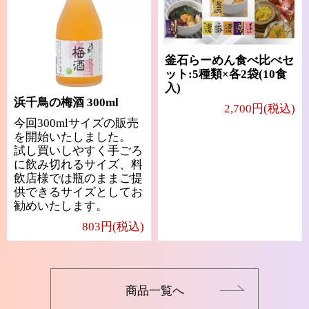
釜石らーめん食べ比べセ
ット:5種類×各2袋(10食
入)
浜千鳥の梅酒 300ml
2,700円(税込)
今回300mlサイズの販売
を開始いたしました。
試し買いしやすく手ごろ
に飲み切れるサイズ、料
飲店様では瓶のままご提
供できるサイズとしてお
勧めいたします。
803円(税込)
商品一覧へ