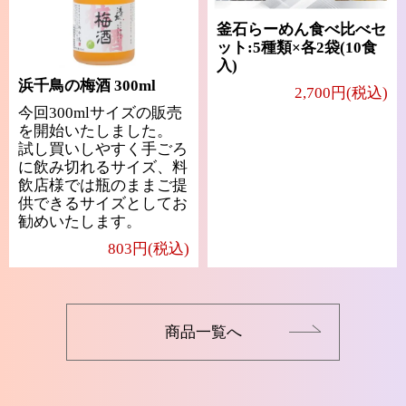
釜石らーめん食べ比べセ
ット:5種類×各2袋(10食
入)
浜千鳥の梅酒 300ml
2,700円(税込)
今回300mlサイズの販売
を開始いたしました。
試し買いしやすく手ごろ
に飲み切れるサイズ、料
飲店様では瓶のままご提
供できるサイズとしてお
勧めいたします。
803円(税込)
商品一覧へ