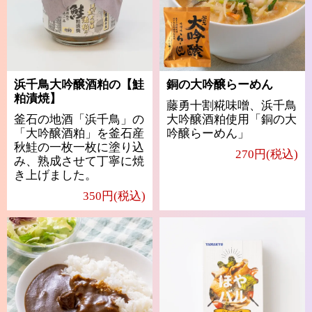
浜千鳥大吟醸酒粕の【鮭
銅の大吟醸らーめん
粕漬焼】
藤勇十割糀味噌、浜千鳥
釜石の地酒「浜千鳥」の
大吟醸酒粕使用「銅の大
「大吟醸酒粕」を釜石産
吟醸らーめん」
秋鮭の一枚一枚に塗り込
270円(税込)
み、熟成させて丁寧に焼
き上げました。
350円(税込)