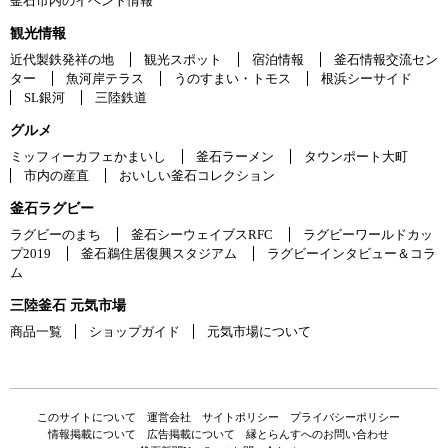
釜石市内のイベント情報
観光情報
近代製鉄発祥の地
観光スポット
宿泊情報
釜石情報交流セン
ター
魚河岸テラス
うのすまい・トモス
根浜シーサイド
SL銀河
三陸鉄道
グルメ
ミッフィーカフェかまいし
釜石ラーメン
タウンポート大町
市内の産直
おいしい釜石コレクション
釜石ラグビー
ラグビーのまち
釜石シーウェイブスRFC
ラグビーワールドカッ
プ2019
釜石鵜住居復興スタジアム
ラグビーインタビュー＆コラ
ム
三陸釜石 元気市場
商品一覧
ショップガイド
元気市場について
このサイトについて
運営会社
サイトポリシー
プライバシーポリシー
情報掲載について
広告掲載について
縁とらんすへのお問い合わせ