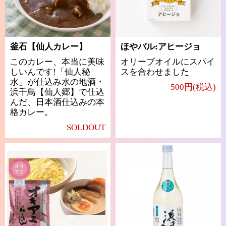
釜石【仙人カレー】
ほやバル:アヒージョ
このカレー、本当に美味
オリーブオイルにスパイ
しいんです!「仙人秘
スを合わせました
水」が仕込み水の地酒・
500円(税込)
浜千鳥【仙人郷】で仕込
んだ、日本酒仕込みの本
格カレー。
SOLDOUT