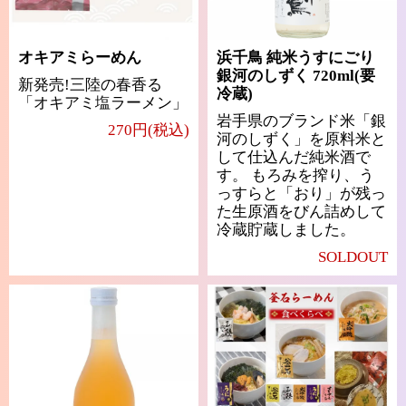
オキアミらーめん
浜千鳥 純米うすにごり
銀河のしずく 720ml(要
新発売!三陸の春香る
冷蔵)
「オキアミ塩ラーメン」
岩手県のブランド米「銀
270円(税込)
河のしずく」を原料米と
して仕込んだ純米酒で
す。 もろみを搾り、う
っすらと「おり」が残っ
た生原酒をびん詰めして
冷蔵貯蔵しました。
SOLDOUT