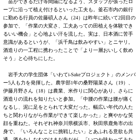
苗ができるだけ等間隔になるよう、スタッフが張ったロ
ープに沿って植え付けるといった工夫も。釜石市内の銀行
に勤める行員の佐藤碩人さん（24）は昨年に続いて2回目の
参加で、「作業の大変さ、工夫あっての田植えを体験でき
るいい機会」と心地よい汗を流した。実は、日本酒に苦手
意識があるというが、「浜千鳥は飲みやすい」とニヤリ。
酒造りの一工程に携わったことで「より一層おいしく飲め
そう」と心待ちにした。
岩手大の学生団体「いわてi-Sakeプロジェクト」のメンバ
ー5人も力を発揮した。農学部1年の桑野陽菜さん（19）、
伊藤月野さん（18）は農業、米作りに関心があり、さらに
酒造りの流れを知りたいと参加。「中腰の作業は腰が痛く
なるし、泥に足をとられて大変だった。幅広い年代の人た
ちと関わりながら作業ができて楽しかった」と爽やかな笑
顔を重ねた。それぞれ神奈川県横浜市、秋田県鹿角市の出
身で、「いろんなことに挑戦したい」とあふれる意欲も共
通。酒をたしなむのはまだ先だが、「いつか味わってみた