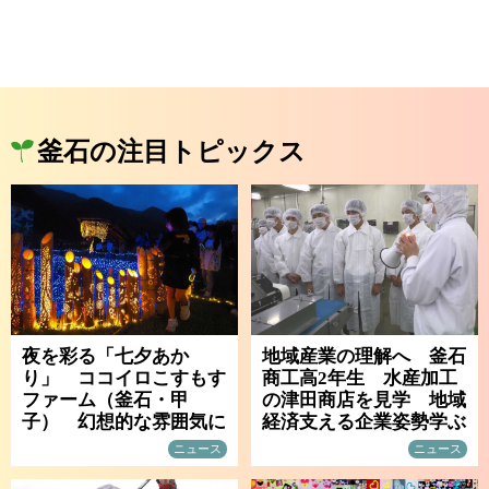
釜石の注目トピックス
夜を彩る「七夕あか
地域産業の理解へ 釜石
り」 ココイロこすもす
商工高2年生 水産加工
ファーム（釜石・甲
の津田商店を見学 地域
子） 幻想的な雰囲気に
経済支える企業姿勢学ぶ
ニュース
ニュース