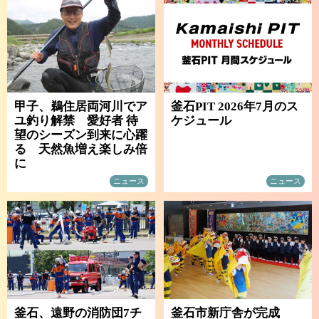
甲子、鵜住居両河川でア
釜石PIT 2026年7月のス
ユ釣り解禁 愛好者 待
ケジュール
望のシーズン到来に心躍
る 天然魚増え楽しみ倍
に
ニュース
ニュース
釜石、遠野の消防団7チ
釜石市新庁舎が完成