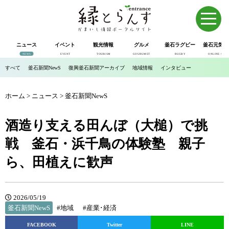
ニュース
イベント
観光情報
グルメ
釜石ラグビー
釜石元気市
NEWS
EVENT
TOURISM
GOURUMET
RUGBY
ONLINE SHOP
すべて
釜石新聞NewS
復興釜石新聞アーカイブ
地域情報
インタビュー
ホーム
>
ニュース
>
釜石新聞NewS
酒造り支える田んぼ（大槌）で挑
戦 釜石・浜千鳥の体験塾 親子
ら、田植えに歓声
2026/05/19
釜石新聞NewS
#地域
#産業･経済
FACEBOOK
Twitter
LINE