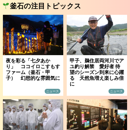
釜石の注目トピックス
夜を彩る「七夕あか
甲子、鵜住居両河川でア
り」 ココイロこすもす
ユ釣り解禁 愛好者 待
ファーム（釜石・甲
望のシーズン到来に心躍
子） 幻想的な雰囲気に
る 天然魚増え楽しみ倍
に
ニュース
ニュース