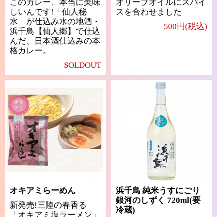
このカレー、本当に美味
オリーブオイルにスパイ
しいんです!「仙人秘
スを合わせました
水」が仕込み水の地酒・
500円(税込)
浜千鳥【仙人郷】で仕込
んだ、日本酒仕込みの本
格カレー。
SOLDOUT
オキアミらーめん
浜千鳥 純米うすにごり
銀河のしずく 720ml(要
新発売!三陸の春香る
冷蔵)
「オキアミ塩ラーメン」