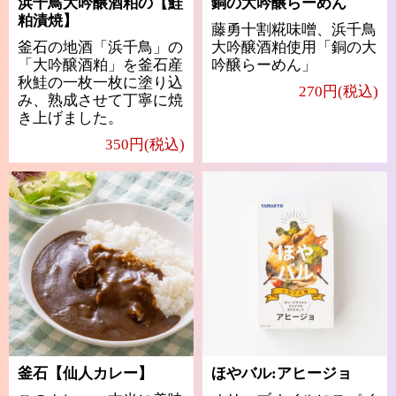
浜千鳥大吟醸酒粕の【鮭
銅の大吟醸らーめん
粕漬焼】
藤勇十割糀味噌、浜千鳥
釜石の地酒「浜千鳥」の
大吟醸酒粕使用「銅の大
「大吟醸酒粕」を釜石産
吟醸らーめん」
秋鮭の一枚一枚に塗り込
270円(税込)
み、熟成させて丁寧に焼
き上げました。
350円(税込)
釜石【仙人カレー】
ほやバル:アヒージョ