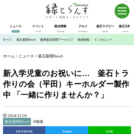
ニュース
イベント
観光情報
グルメ
釜石ラグビー
釜石元気市
NEWS
EVENT
TOURISM
GOURUMET
RUGBY
ONLINE SHOP
すべて
釜石新聞NewS
復興釜石新聞アーカイブ
地域情報
インタビュー
ホーム
>
ニュース
>
釜石新聞NewS
新入学児童のお祝いに… 釜石トラ
作りの会（平田）キーホルダー製作
中 「一緒に作りませんか？」
2024/12/26
釜石新聞NewS
#地域
FACEBOOK
Twitter
LINE