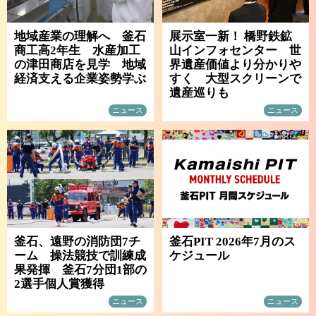
地域産業の理解へ 釜石
展示室一新！ 橋野鉄鉱
商工高2年生 水産加工
山インフォセンター 世
の津田商店を見学 地域
界遺産価値より分かりや
経済支える企業姿勢学ぶ
すく 大型スクリーンで
遺産巡りも
ニュース
ニュース
釜石、遠野の消防団7チ
釜石PIT 2026年7月のス
ーム 操法競技で訓練成
ケジュール
果発揮 釜石7分団1部の
2選手個人賞獲得
ニュース
ニュース