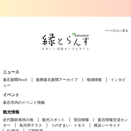
ページの上へ戻る
ニュース
釜石新聞NewS
復興釜石新聞アーカイブ
地域情報
インタビ
ュー
イベント
釜石市内のイベント情報
観光情報
近代製鉄発祥の地
観光スポット
宿泊情報
釜石情報交流セン
ター
魚河岸テラス
うのすまい・トモス
根浜シーサイド
SL銀河
三陸鉄道