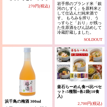
岩手県のブランド米「銀
270円(税込)
河のしずく」を原料米と
して仕込んだ純米酒で
す。 もろみを搾り、う
っすらと「おり」が残っ
た生原酒をびん詰めして
冷蔵貯蔵しました。
SOLDOUT
釜石らーめん食べ比べセ
ット:5種類×各2袋(10食
入)
浜千鳥の梅酒 300ml
2,700円(税込)