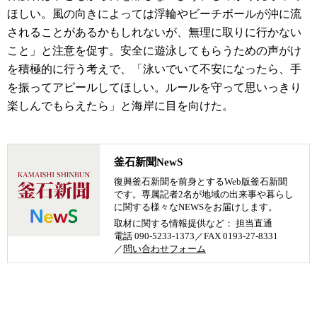
ほしい。風の向きによっては浮輪やビーチボールが沖に流
されることがあるかもしれないが、無理に取りに行かない
こと」と注意を促す。安全に遊泳してもらうための声がけ
を積極的に行う考えで、「泳いでいて不安になったら、手
を振ってアピールしてほしい。ルールを守って思いっきり
楽しんでもらえたら」と海岸に目を向けた。
釜石新聞NewS
復興釜石新聞を前身とするWeb版釜石新聞
です。専属記者2名が地域の出来事や暮らし
に関する様々なNEWSをお届けします。
取材に関する情報提供など： 担当直通
電話 090-5233-1373／FAX 0193-27-8331
／
問い合わせフォーム