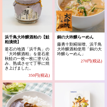
浜千鳥大吟醸酒粕の【鮭
銅の大吟醸らーめん
粕漬焼】
藤勇十割糀味噌、浜千鳥
釜石の地酒「浜千鳥」の
大吟醸酒粕使用「銅の大
「大吟醸酒粕」を釜石産
吟醸らーめん」
秋鮭の一枚一枚に塗り込
270円(税込)
み、熟成させて丁寧に焼
き上げました。
350円(税込)