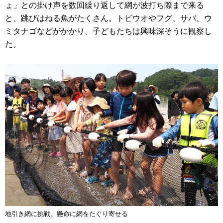
ょ」との掛け声を数回繰り返して網が波打ち際まで来る
と、跳びはねる魚がたくさん。トビウオやフグ、サバ、ウ
ミタナゴなどがかかり、子どもたちは興味深そうに観察し
た。
地引き網に挑戦。懸命に網をたぐり寄せる