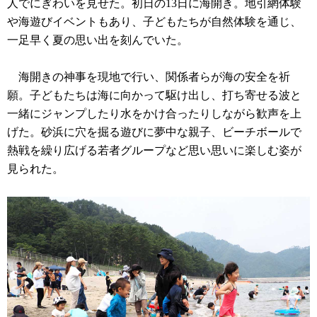
人でにぎわいを見せた。初日の13日に海開き。地引網体験
や海遊びイベントもあり、子どもたちが自然体験を通じ、
一足早く夏の思い出を刻んでいた。
海開きの神事を現地で行い、関係者らが海の安全を祈
願。子どもたちは海に向かって駆け出し、打ち寄せる波と
一緒にジャンプしたり水をかけ合ったりしながら歓声を上
げた。砂浜に穴を掘る遊びに夢中な親子、ビーチボールで
熱戦を繰り広げる若者グループなど思い思いに楽しむ姿が
見られた。