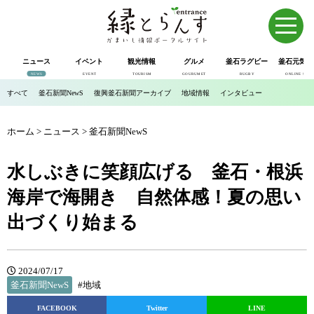
ニュース
イベント
観光情報
グルメ
釜石ラグビー
釜石元気市
NEWS
EVENT
TOURISM
GOURUMET
RUGBY
ONLINE SHOP
すべて
釜石新聞NewS
復興釜石新聞アーカイブ
地域情報
インタビュー
ホーム
>
ニュース
>
釜石新聞NewS
水しぶきに笑顔広げる 釜石・根浜
海岸で海開き 自然体感！夏の思い
出づくり始まる
2024/07/17
釜石新聞NewS
#地域
FACEBOOK
Twitter
LINE