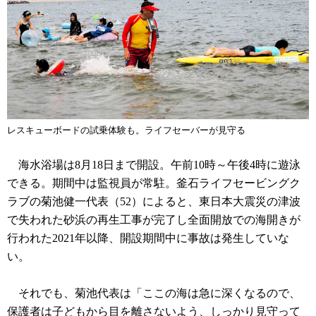
レスキューボードの試乗体験も。ライフセーバーが見守る
海水浴場は8月18日まで開設。午前10時～午後4時に遊泳
できる。期間中は監視員が常駐。釜石ライフセービングク
ラブの菊池健一代表（52）によると、東日本大震災の津波
で失われた砂浜の再生工事が完了し全面開放での海開きが
行われた2021年以降、開設期間中に事故は発生していな
い。
それでも、菊池代表は「ここの海は急に深くなるので、
保護者は子どもから目を離さないよう、しっかり見守って