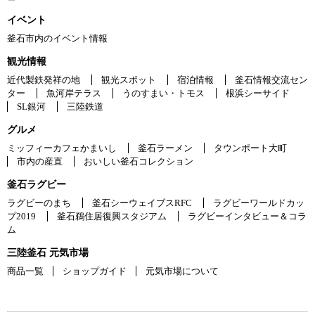
イベント
釜石市内のイベント情報
観光情報
近代製鉄発祥の地
観光スポット
宿泊情報
釜石情報交流セン
ター
魚河岸テラス
うのすまい・トモス
根浜シーサイド
SL銀河
三陸鉄道
グルメ
ミッフィーカフェかまいし
釜石ラーメン
タウンポート大町
市内の産直
おいしい釜石コレクション
釜石ラグビー
ラグビーのまち
釜石シーウェイブスRFC
ラグビーワールドカッ
プ2019
釜石鵜住居復興スタジアム
ラグビーインタビュー＆コラ
ム
三陸釜石 元気市場
商品一覧
ショップガイド
元気市場について