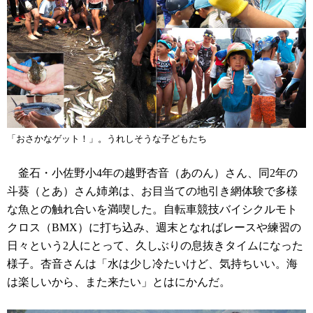
「おさかなゲット！」。うれしそうな子どもたち
釜石・小佐野小4年の越野杏音（あのん）さん、同2年の
斗葵（とあ）さん姉弟は、お目当ての地引き網体験で多様
な魚との触れ合いを満喫した。自転車競技バイシクルモト
クロス（BMX）に打ち込み、週末となればレースや練習の
日々という2人にとって、久しぶりの息抜きタイムになった
様子。杏音さんは「水は少し冷たいけど、気持ちいい。海
は楽しいから、また来たい」とはにかんだ。