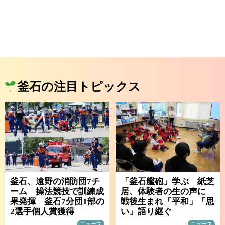
釜石の注目トピックス
釜石、遠野の消防団7チ
「釜石艦砲」学ぶ 紙芝
ーム 操法競技で訓練成
居、体験者の生の声に
果発揮 釜石7分団1部の
戦後生まれ「平和」「思
2選手個人賞獲得
い」語り継ぐ
ニュース
ニュース