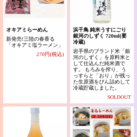
オキアミらーめん
浜千鳥 純米うすにごり
銀河のしずく 720ml(要
新発売!三陸の春香る
冷蔵)
「オキアミ塩ラーメン」
岩手県のブランド米「銀
270円(税込)
河のしずく」を原料米と
して仕込んだ純米酒で
す。 もろみを搾り、う
っすらと「おり」が残っ
た生原酒をびん詰めして
冷蔵貯蔵しました。
SOLDOUT