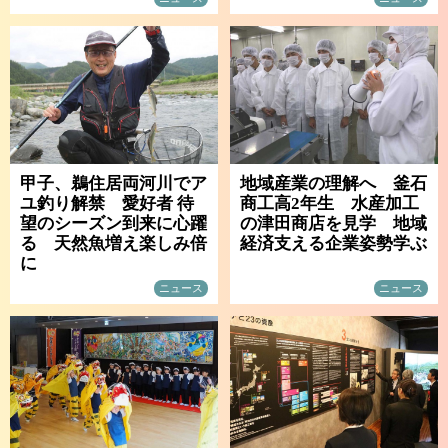
甲子、鵜住居両河川でア
地域産業の理解へ 釜石
ユ釣り解禁 愛好者 待
商工高2年生 水産加工
望のシーズン到来に心躍
の津田商店を見学 地域
る 天然魚増え楽しみ倍
経済支える企業姿勢学ぶ
に
ニュース
ニュース