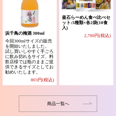
釜石らーめん食べ比べセ
ット:5種類×各2袋(10食
入)
浜千鳥の梅酒 300ml
2,700円(税込)
今回300mlサイズの販売
を開始いたしました。
試し買いしやすく手ごろ
に飲み切れるサイズ、料
飲店様では瓶のままご提
供できるサイズとしてお
勧めいたします。
803円(税込)
商品一覧へ