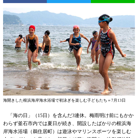
海開きした根浜海岸海水浴場で初泳ぎを楽しむ子どもたち＝7月13日
「海の日」（15日）を含んだ3連休。梅雨明け前にもかか
わらず釜石市内では夏日が続き、開設したばかりの根浜海
岸海水浴場（鵜住居町）は遊泳やマリンスポーツを楽しむ