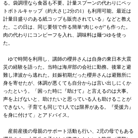
る。袋調理なら食器も不要。計量スプーンの代わりにペッ
トボトルキャップ（約大さじ2分の1）も利用可能。最近は
計量目盛りのある紙コップも販売されている」などと教え
た。この日は、同じ要領で作る簡単“肉じゃが”も作った。
肉の代わりにコンビーフを入れ、調味料は麺つゆを使っ
た。
ゆで時間を利用し、講師の櫻井さんは自身の東日本大震
災の経験を語った。当時は海岸部の会社に勤務。後輩と避
難し津波から逃れた。妊娠初期だった櫻井さんは避難所に
身を寄せたが、体調が悪くても自分からは言い出しにくか
ったという。「困った時に『助けて』と言えるのは大事。
声を上げないと、助けたいと思っている人も助けることが
できない。子育ても同じで1人では限界がある。『受援力』
を身に付けて」とアドバイス。
産前産後の母親のサポート活動も行い、2児の母でもある