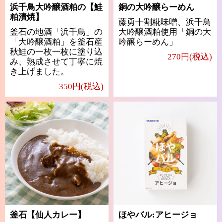
浜千鳥大吟醸酒粕の【鮭
銅の大吟醸らーめん
粕漬焼】
藤勇十割糀味噌、浜千鳥
釜石の地酒「浜千鳥」の
大吟醸酒粕使用「銅の大
「大吟醸酒粕」を釜石産
吟醸らーめん」
秋鮭の一枚一枚に塗り込
270円(税込)
み、熟成させて丁寧に焼
き上げました。
350円(税込)
釜石【仙人カレー】
ほやバル:アヒージョ