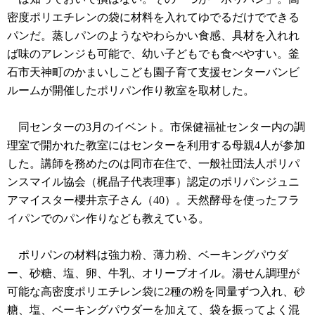
密度ポリエチレンの袋に材料を入れてゆでるだけでできる
パンだ。蒸しパンのようなやわらかい食感、具材を入れれ
ば味のアレンジも可能で、幼い子どもでも食べやすい。釜
石市天神町のかまいしこども園子育て支援センターバンビ
ルームが開催したポリパン作り教室を取材した。
同センターの3月のイベント。市保健福祉センター内の調
理室で開かれた教室にはセンターを利用する母親4人が参加
した。講師を務めたのは同市在住で、一般社団法人ポリパ
ンスマイル協会（梶晶子代表理事）認定のポリパンジュニ
アマイスター櫻井京子さん（40）。天然酵母を使ったフラ
イパンでのパン作りなども教えている。
ポリパンの材料は強力粉、薄力粉、ベーキングパウダ
ー、砂糖、塩、卵、牛乳、オリーブオイル。湯せん調理が
可能な高密度ポリエチレン袋に2種の粉を同量ずつ入れ、砂
糖、塩、ベーキングパウダーを加えて、袋を振ってよく混