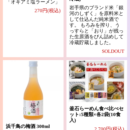
「オキアミ塩ラーメン」
岩手県のブランド米「銀
270円(税込)
河のしずく」を原料米と
して仕込んだ純米酒で
す。 もろみを搾り、う
っすらと「おり」が残っ
た生原酒をびん詰めして
冷蔵貯蔵しました。
SOLDOUT
釜石らーめん食べ比べセ
ット:5種類×各2袋(10食
入)
浜千鳥の梅酒 300ml
2,700円(税込)