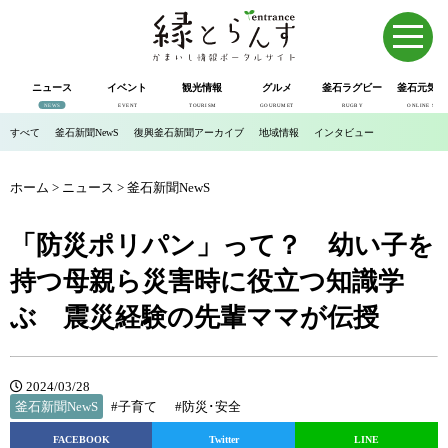
ニュース
イベント
観光情報
グルメ
釜石ラグビー
釜石元気市
NEWS
EVENT
TOURISM
GOURUMET
RUGBY
ONLINE SHOP
すべて
釜石新聞NewS
復興釜石新聞アーカイブ
地域情報
インタビュー
ホーム
>
ニュース
>
釜石新聞NewS
「防災ポリパン」って？ 幼い子を
持つ母親ら災害時に役立つ知識学
ぶ 震災経験の先輩ママが伝授
2024/03/28
釜石新聞NewS
#子育て
#防災･安全
FACEBOOK
Twitter
LINE