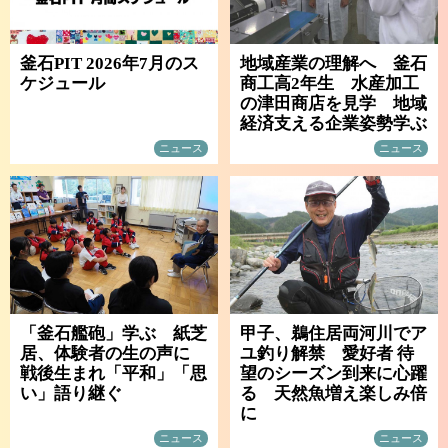
釜石PIT 2026年7月のス
地域産業の理解へ 釜石
ケジュール
商工高2年生 水産加工
の津田商店を見学 地域
経済支える企業姿勢学ぶ
ニュース
ニュース
「釜石艦砲」学ぶ 紙芝
甲子、鵜住居両河川でア
居、体験者の生の声に
ユ釣り解禁 愛好者 待
戦後生まれ「平和」「思
望のシーズン到来に心躍
い」語り継ぐ
る 天然魚増え楽しみ倍
に
ニュース
ニュース