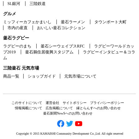
SL銀河
三陸鉄道
グルメ
ミッフィーカフェかまいし
釜石ラーメン
タウンポート大町
市内の産直
おいしい釜石コレクション
釜石ラグビー
ラグビーのまち
釜石シーウェイブスRFC
ラグビーワールドカッ
プ2019
釜石鵜住居復興スタジアム
ラグビーインタビュー＆コラ
ム
三陸釜石 元気市場
商品一覧
ショップガイド
元気市場について
このサイトについて
運営会社
サイトポリシー
プライバシーポリシー
情報掲載について
広告掲載について
縁とらんすへのお問い合わせ
釜石新聞NewSへのお問い合わせ
Copyright © 2015 KAMAISHI Community Development Co.,Ltd. All right reserved