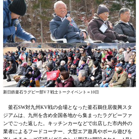
新日鉄釜石ラグビー部V７戦士トークイベント＝10日
釜石SW対九州KV戦の会場となった釜石鵜住居復興スタ
ジアムは、九州を含め全国各地から集まったラグビーファ
ンでごった返した。キッチンカーなどで出店した市内外の
業者によるフードコーナー、大型エア遊具やボール遊びを