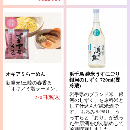
オキアミらーめん
浜千鳥 純米うすにごり
銀河のしずく 720ml(要
新発売!三陸の春香る
冷蔵)
「オキアミ塩ラーメン」
岩手県のブランド米「銀
270円(税込)
河のしずく」を原料米と
して仕込んだ純米酒で
す。 もろみを搾り、う
っすらと「おり」が残っ
た生原酒をびん詰めして
冷蔵貯蔵しました。