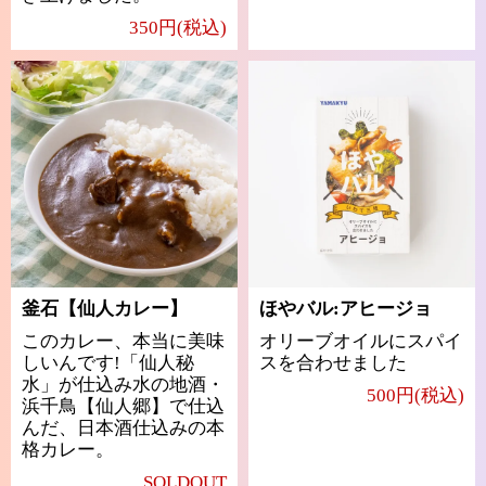
350円(税込)
釜石【仙人カレー】
ほやバル:アヒージョ
このカレー、本当に美味
オリーブオイルにスパイ
しいんです!「仙人秘
スを合わせました
水」が仕込み水の地酒・
500円(税込)
浜千鳥【仙人郷】で仕込
んだ、日本酒仕込みの本
格カレー。
SOLDOUT