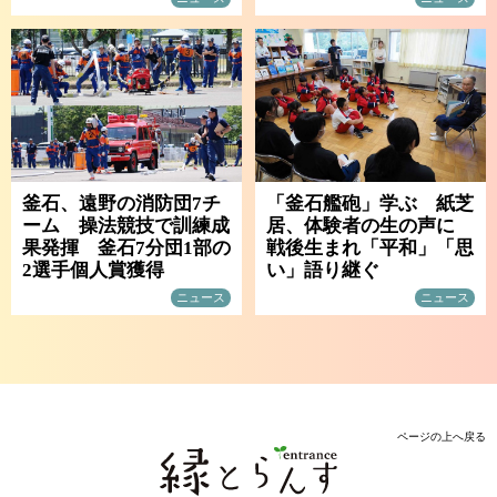
釜石、遠野の消防団7チ
「釜石艦砲」学ぶ 紙芝
ーム 操法競技で訓練成
居、体験者の生の声に
果発揮 釜石7分団1部の
戦後生まれ「平和」「思
2選手個人賞獲得
い」語り継ぐ
ニュース
ニュース
ページの上へ戻る