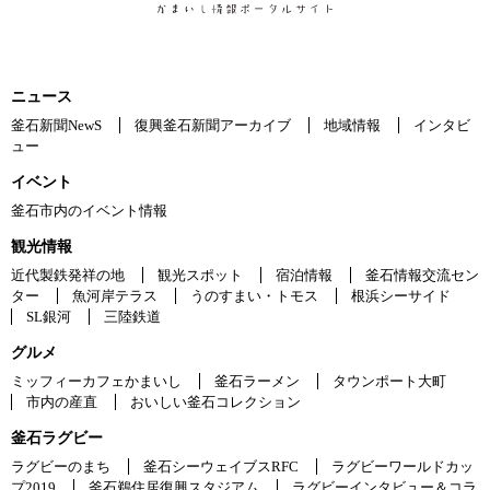
ニュース
釜石新聞NewS
復興釜石新聞アーカイブ
地域情報
インタビ
ュー
イベント
釜石市内のイベント情報
観光情報
近代製鉄発祥の地
観光スポット
宿泊情報
釜石情報交流セン
ター
魚河岸テラス
うのすまい・トモス
根浜シーサイド
SL銀河
三陸鉄道
グルメ
ミッフィーカフェかまいし
釜石ラーメン
タウンポート大町
市内の産直
おいしい釜石コレクション
釜石ラグビー
ラグビーのまち
釜石シーウェイブスRFC
ラグビーワールドカッ
プ2019
釜石鵜住居復興スタジアム
ラグビーインタビュー＆コラ