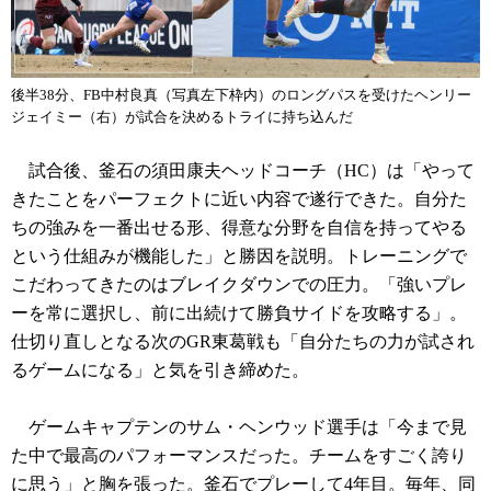
後半38分、FB中村良真（写真左下枠内）のロングパスを受けたヘンリー
ジェイミー（右）が試合を決めるトライに持ち込んだ
試合後、釜石の須田康夫ヘッドコーチ（HC）は「やって
きたことをパーフェクトに近い内容で遂行できた。自分た
ちの強みを一番出せる形、得意な分野を自信を持ってやる
という仕組みが機能した」と勝因を説明。トレーニングで
こだわってきたのはブレイクダウンでの圧力。「強いプレ
ーを常に選択し、前に出続けて勝負サイドを攻略する」。
仕切り直しとなる次のGR東葛戦も「自分たちの力が試され
るゲームになる」と気を引き締めた。
ゲームキャプテンのサム・ヘンウッド選手は「今まで見
た中で最高のパフォーマンスだった。チームをすごく誇り
に思う」と胸を張った。釜石でプレーして4年目。毎年、同