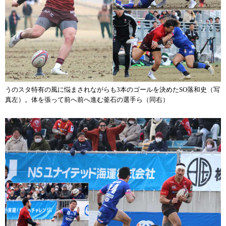
うのスタ特有の風に悩まされながらも3本のゴールを決めたSO落和史（写
真左）。体を張って前へ前へ進む釜石の選手ら（同右）