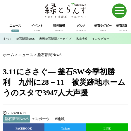
ニュース
イベント
観光情報
グルメ
釜石ラグビー
釜石元気市
NEWS
EVENT
TOURISM
GOURUMET
RUGBY
ONLINE SHOP
すべて
釜石新聞NewS
復興釜石新聞アーカイブ
地域情報
インタビュー
ホーム
>
ニュース
>
釜石新聞NewS
3.11にささぐ― 釜石SW今季初勝
利 九州に28－11 被災跡地ホーム
うのスタで3947人大声援
2024/03/15
釜石新聞NewS
#スポーツ
#地域
FACEBOOK
Twitter
LINE