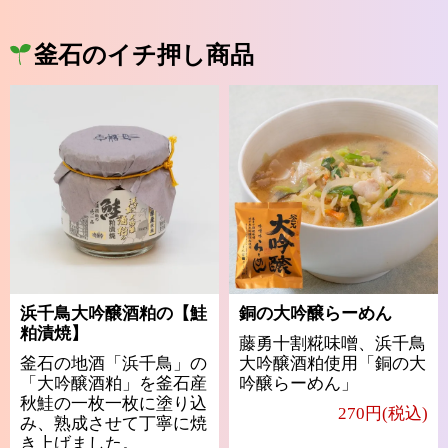
釜石のイチ押し商品
浜千鳥大吟醸酒粕の【鮭
銅の大吟醸らーめん
粕漬焼】
藤勇十割糀味噌、浜千鳥
釜石の地酒「浜千鳥」の
大吟醸酒粕使用「銅の大
「大吟醸酒粕」を釜石産
吟醸らーめん」
秋鮭の一枚一枚に塗り込
270円(税込)
み、熟成させて丁寧に焼
き上げました。