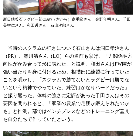
新日鉄釜石ラグビー部OBの（左から）森重隆さん、金野年明さん、千田
美智仁さん、和田透さん、石山次郎さん
当時のスクラムの強さについて石山さんは洞口孝治さん
（PR）、瀬川清さん（LO）らの名前も挙げ、「力関係や方
向性がかみ合って形に表れた」と説明。和田さんはFW陣が
強い当たりを身に付けるため、相撲部に練習に行っていた
ことを明かし、「スクラムで勝てないとラグビーは勝てな
いという精神でやっていた。練習はかなりハードだった」
と振り返った。体幹の強さに定評があった千田さんはその
要因を問われると、「家業の農業で足腰が鍛えられたのか
も」と推測。部ではベンチプレスなどのトレーニング器具
を自分たちで作っていたという。