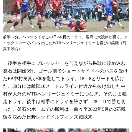
前半32分、ヘンウッドがこの日2本目のトライ。客席に大歓声が響く。ク
イックスローでパスを出したWTBヘンリージェイミーも喜びの笑顔（写
真下段右）
後半も相手にプレッシャーを与えながら果敢に攻め込む
釜石は開始3分、ゴール前でショートサイドへのパスを受け
たFB中村良真が体を翻してトライ。18－8とリードを広げ
た。38分には敵陣10メートルライン付近から抜け出した中
村が大外のWTBヘンリージェイミーにつなぎ、そのまま独
走トライ。後半は相手にトライを許さず、28－11で勝ち切
った。釜石のホームでの勝利は、前々季2022年5月の2部残
留を決めた日野レッドドルフィンズ戦以来。