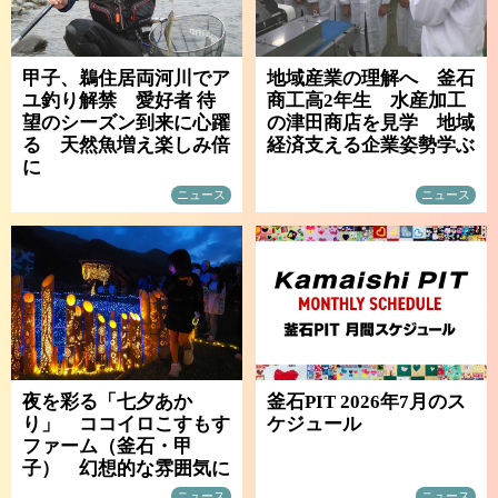
甲子、鵜住居両河川でア
地域産業の理解へ 釜石
ユ釣り解禁 愛好者 待
商工高2年生 水産加工
望のシーズン到来に心躍
の津田商店を見学 地域
る 天然魚増え楽しみ倍
経済支える企業姿勢学ぶ
に
ニュース
ニュース
夜を彩る「七夕あか
釜石PIT 2026年7月のス
り」 ココイロこすもす
ケジュール
ファーム（釜石・甲
子） 幻想的な雰囲気に
ニュース
ニュース