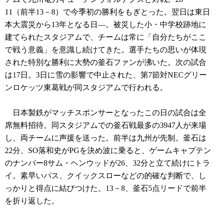
11（前半13－8）で今季初の勝利をもぎとった。翌日は東日
本大震災から13年となる日―。被災した小・中学校跡地に
建てられたスタジアムで、チームは常に「自分たちがここ
で戦う意義」を意識し続けてきた。選手たちの思いが体現
された特別な勝利に大勢の釜石ファンが沸いた。次の試合
は17日。3日に雪の影響で中止された、第7節対NECグリー
ンロケッツ東葛戦が同スタジアムで行われる。
日本製鉄がマッチスポンサーとなったこの日の試合は全
席無料招待。同スタジアムでの釜石戦最多の3947人が来場
し、両チームに声援を送った。前半は九州が先制。釜石は
22分、SO落和史がPGを決め波に乗ると、ゲームキャプテン
のナンバー8サム・ヘンウッドが26、32分と立て続けにトラ
イ。素早いパス、クイックスローなどの的確な判断で、し
っかりと得点に結びつけた。13－8、釜石5点リードで前半
を折り返した。