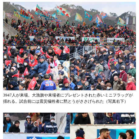
3947人が来場。大漁旗や来場者にプレゼントされた赤いミニフラッグが
揺れる。試合前には震災犠牲者に黙とうがささげられた（写真右下）