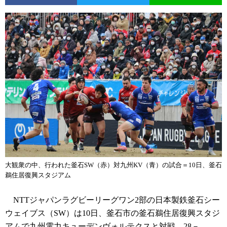
大観衆の中、行われた釜石SW（赤）対九州KV（青）の試合＝10日、釜石
鵜住居復興スタジアム
NTTジャパンラグビーリーグワン2部の日本製鉄釜石シー
ウェイブス（SW）は10日、釜石市の釜石鵜住居復興スタジ
アムで九州電力キューデンヴォルテクスと対戦。28－