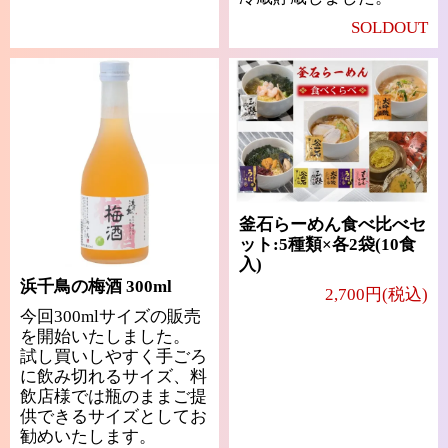
SOLDOUT
釜石らーめん食べ比べセ
ット:5種類×各2袋(10食
入)
浜千鳥の梅酒 300ml
2,700円(税込)
今回300mlサイズの販売
を開始いたしました。
試し買いしやすく手ごろ
に飲み切れるサイズ、料
飲店様では瓶のままご提
供できるサイズとしてお
勧めいたします。