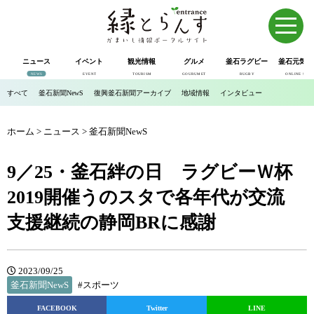
ニュース
イベント
観光情報
グルメ
釜石ラグビー
釜石元気市
NEWS
EVENT
TOURISM
GOURUMET
RUGBY
ONLINE SHOP
すべて
釜石新聞NewS
復興釜石新聞アーカイブ
地域情報
インタビュー
ホーム
>
ニュース
>
釜石新聞NewS
9／25・釜石絆の日 ラグビーＷ杯
2019開催うのスタで各年代が交流
支援継続の静岡BRに感謝
2023/09/25
釜石新聞NewS
#スポーツ
FACEBOOK
Twitter
LINE