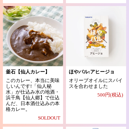
釜石【仙人カレー】
ほやバル:アヒージョ
このカレー、本当に美味
オリーブオイルにスパイ
しいんです!「仙人秘
スを合わせました
水」が仕込み水の地酒・
500円(税込)
浜千鳥【仙人郷】で仕込
んだ、日本酒仕込みの本
格カレー。
SOLDOUT