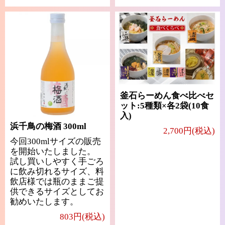
釜石らーめん食べ比べセ
ット:5種類×各2袋(10食
入)
浜千鳥の梅酒 300ml
2,700円(税込)
今回300mlサイズの販売
を開始いたしました。
試し買いしやすく手ごろ
に飲み切れるサイズ、料
飲店様では瓶のままご提
供できるサイズとしてお
勧めいたします。
803円(税込)