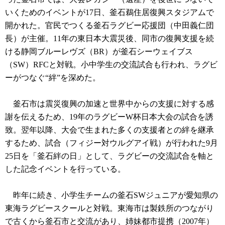
いくためのイベントが17日、釜石鵜住居復興スタジアムで
開かれた。官民でつくる釜石ラグビー応援団（中田義仁団
長）が主催。11年の東日本大震災後、同市の復興支援を続
ける静岡ブルーレヴズ（BR）が釜石シーウェイブス
（SW）RFCと対戦。小中学生の交流試合も行われ、ラグビ
ーがつなぐ“絆”を深めた。
釜石市は震災復興の加速と世界中からの支援に対する感
謝を伝えるため、19年のラグビーW杯日本大会の試合を誘
致。翌年以降、大会で生まれた多くの支援者との絆を継承
するため、試合（フィジー対ウルグアイ戦）が行われた9月
25日を「釜石絆の日」として、ラグビーの交流試合を軸と
した記念イベントを行っている。
昨年に続き、小学生チームの釜石SWジュニアが愛知県の
東海ラグビースクールと対戦。東海市は製鉄所のつながり
で古くから釜石市と交流があり、姉妹都市提携（2007年）