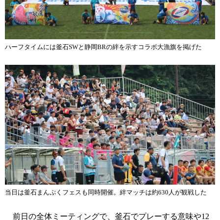
ハーフタイムには釜石SWと静岡BRの絆を示すコラボ大漁旗を掲げた
当日は釜石まんぷくフェスも同時開催。絆マッチは約630人が観戦した
前日の全体ミーティングで、釜石でプレーする意味や12