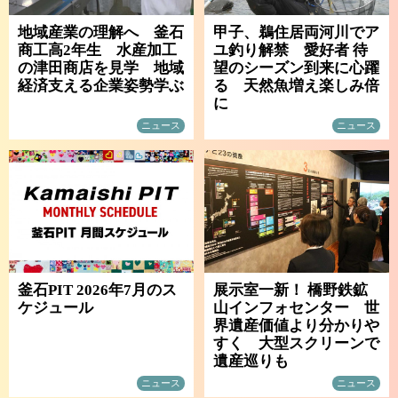
地域産業の理解へ 釜石
甲子、鵜住居両河川でア
商工高2年生 水産加工
ユ釣り解禁 愛好者 待
の津田商店を見学 地域
望のシーズン到来に心躍
経済支える企業姿勢学ぶ
る 天然魚増え楽しみ倍
に
ニュース
ニュース
釜石PIT 2026年7月のス
展示室一新！ 橋野鉄鉱
ケジュール
山インフォセンター 世
界遺産価値より分かりや
すく 大型スクリーンで
遺産巡りも
ニュース
ニュース