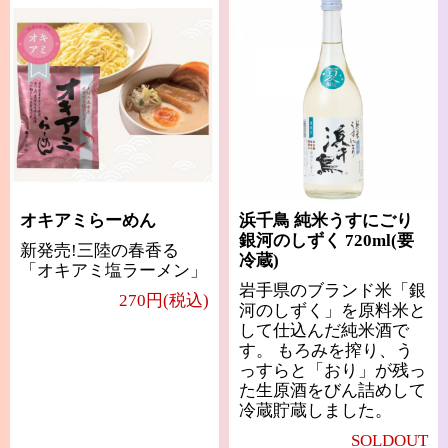
オキアミらーめん
浜千鳥 純米うすにごり
銀河のしずく 720ml(要
新発売!三陸の春香る
冷蔵)
「オキアミ塩ラーメン」
岩手県のブランド米「銀
270円(税込)
河のしずく」を原料米と
して仕込んだ純米酒で
す。 もろみを搾り、う
っすらと「おり」が残っ
た生原酒をびん詰めして
冷蔵貯蔵しました。
SOLDOUT