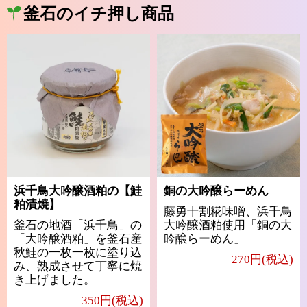
釜石のイチ押し商品
浜千鳥大吟醸酒粕の【鮭
銅の大吟醸らーめん
粕漬焼】
藤勇十割糀味噌、浜千鳥
釜石の地酒「浜千鳥」の
大吟醸酒粕使用「銅の大
「大吟醸酒粕」を釜石産
吟醸らーめん」
秋鮭の一枚一枚に塗り込
270円(税込)
み、熟成させて丁寧に焼
き上げました。
350円(税込)