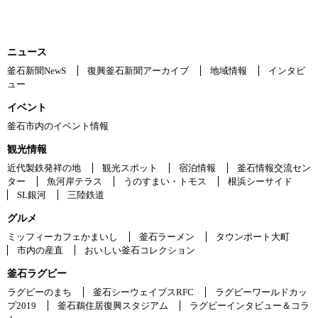
ニュース
釜石新聞NewS
復興釜石新聞アーカイブ
地域情報
インタビ
ュー
イベント
釜石市内のイベント情報
観光情報
近代製鉄発祥の地
観光スポット
宿泊情報
釜石情報交流セン
ター
魚河岸テラス
うのすまい・トモス
根浜シーサイド
SL銀河
三陸鉄道
グルメ
ミッフィーカフェかまいし
釜石ラーメン
タウンポート大町
市内の産直
おいしい釜石コレクション
釜石ラグビー
ラグビーのまち
釜石シーウェイブスRFC
ラグビーワールドカッ
プ2019
釜石鵜住居復興スタジアム
ラグビーインタビュー＆コラ