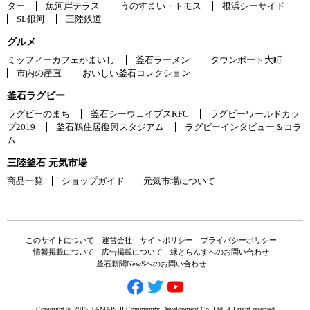
ター
魚河岸テラス
うのすまい・トモス
根浜シーサイド
SL銀河
三陸鉄道
グルメ
ミッフィーカフェかまいし
釜石ラーメン
タウンポート大町
市内の産直
おいしい釜石コレクション
釜石ラグビー
ラグビーのまち
釜石シーウェイブスRFC
ラグビーワールドカッ
プ2019
釜石鵜住居復興スタジアム
ラグビーインタビュー＆コラ
ム
三陸釜石 元気市場
商品一覧
ショップガイド
元気市場について
このサイトについて
運営会社
サイトポリシー
プライバシーポリシー
情報掲載について
広告掲載について
縁とらんすへのお問い合わせ
釜石新聞NewSへのお問い合わせ
Copyright © 2015 KAMAISHI Community Development Co.,Ltd. All right reserved