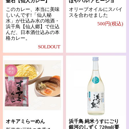
釜石【仙人カレー】
ほやバル:アヒージョ
このカレー、本当に美味
オリーブオイルにスパイ
しいんです!「仙人秘
スを合わせました
水」が仕込み水の地酒・
500円(税込)
浜千鳥【仙人郷】で仕込
んだ、日本酒仕込みの本
格カレー。
SOLDOUT
オキアミらーめん
浜千鳥 純米うすにごり
銀河のしずく 720ml(要