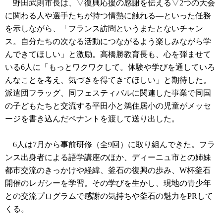
野田武則市長は、▽復興応援の感謝を伝える▽2つの大会
に関わる人や選手たちが持つ情熱に触れる―といった任務
を示しながら、「フランス訪問というまたとないチャン
ス。自分たちの次なる活動につながるよう楽しみながら学
んできてほしい」と激励。高橋勝教育長も、心を弾ませて
いる6人に「もっとワクワクして。体験や学びを通していろ
んなことを考え、気づきを得てきてほしい」と期待した。
派遣団フラッグ、同フェスティバルに関連した事業で同国
の子どもたちと交流する平田小と鵜住居小の児童がメッセ
ージを書き込んだペナントを渡して送り出した。
6人は7月から事前研修（全9回）に取り組んできた。フラ
ンス出身者による語学講座のほか、ディーニュ市との姉妹
都市交流のきっかけや経緯、釜石の復興の歩み、W杯釜石
開催のレガシーを学習。その学びを生かし、現地の青少年
との交流プログラムで感謝の気持ちや釜石の魅力をPRして
くる。