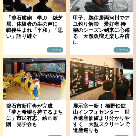
「釜石艦砲」学ぶ 紙芝
甲子、鵜住居両河川でア
居、体験者の生の声に
ユ釣り解禁 愛好者 待
戦後生まれ「平和」「思
望のシーズン到来に心躍
い」語り継ぐ
る 天然魚増え楽しみ倍
に
ニュース
ニュース
釜石市新庁舎が完成
展示室一新！ 橋野鉄鉱
「夢と希望を持てるまち
山インフォセンター 世
に」市民有志、絵画寄
界遺産価値より分かりや
贈 見学会も
すく 大型スクリーンで
遺産巡りも