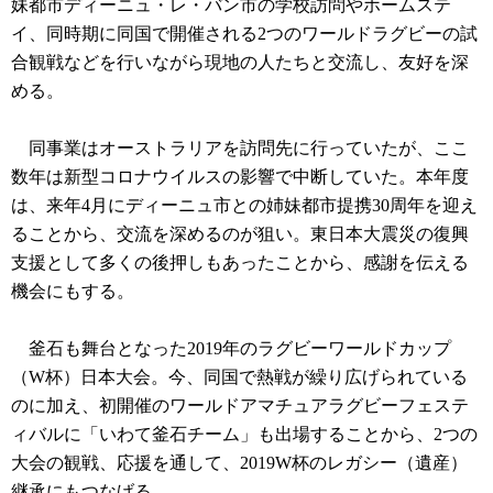
妹都市ディーニュ・レ・バン市の学校訪問やホームステ
イ、同時期に同国で開催される2つのワールドラグビーの試
合観戦などを行いながら現地の人たちと交流し、友好を深
める。
同事業はオーストラリアを訪問先に行っていたが、ここ
数年は新型コロナウイルスの影響で中断していた。本年度
は、来年4月にディーニュ市との姉妹都市提携30周年を迎え
ることから、交流を深めるのが狙い。東日本大震災の復興
支援として多くの後押しもあったことから、感謝を伝える
機会にもする。
釜石も舞台となった2019年のラグビーワールドカップ
（W杯）日本大会。今、同国で熱戦が繰り広げられている
のに加え、初開催のワールドアマチュアラグビーフェステ
ィバルに「いわて釜石チーム」も出場することから、2つの
大会の観戦、応援を通して、2019W杯のレガシー（遺産）
継承にもつなげる。