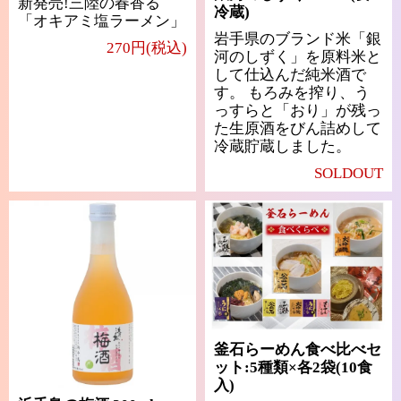
新発売!三陸の春香る
冷蔵)
「オキアミ塩ラーメン」
岩手県のブランド米「銀
270円(税込)
河のしずく」を原料米と
して仕込んだ純米酒で
す。 もろみを搾り、う
っすらと「おり」が残っ
た生原酒をびん詰めして
冷蔵貯蔵しました。
SOLDOUT
釜石らーめん食べ比べセ
ット:5種類×各2袋(10食
入)