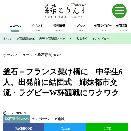
ニュース
イベント
観光情報
グルメ
釜石ラグビー
釜石元気市
NEWS
EVENT
TOURISM
GOURUMET
RUGBY
ONLINE SHOP
すべて
釜石新聞NewS
復興釜石新聞アーカイブ
地域情報
インタビュー
ホーム
>
ニュース
>
釜石新聞NewS
釜石－フランス架け橋に 中学生6
人、出発前に結団式 姉妹都市交
流・ラグビーW杯観戦にワクワク
2023/09/19
釜石新聞NewS
#スポーツ
#地域
FACEBOOK
Twitter
LINE