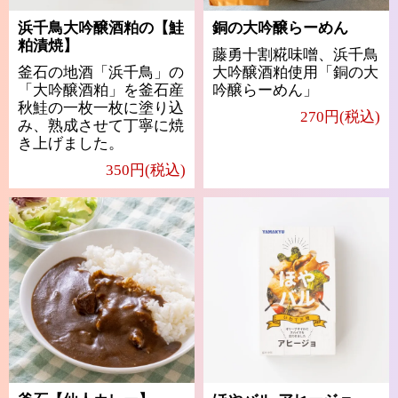
浜千鳥大吟醸酒粕の【鮭
銅の大吟醸らーめん
粕漬焼】
藤勇十割糀味噌、浜千鳥
釜石の地酒「浜千鳥」の
大吟醸酒粕使用「銅の大
「大吟醸酒粕」を釜石産
吟醸らーめん」
秋鮭の一枚一枚に塗り込
270円(税込)
み、熟成させて丁寧に焼
き上げました。
350円(税込)