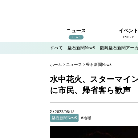
ニュース
イベン
NEWS
EVENT
すべて
釜石新聞NewS
復興釜石新聞アー
すべて
釜石新聞NewS
復興釜石新聞アーカイブ
地域情報
インタビュー
釜石のイベント情報
ホーム
>
ニュース
>
釜石新聞NewS
水中花火、スターマイン
に市民、帰省客ら歓声
2023/08/18
釜石新聞NewS
#地域