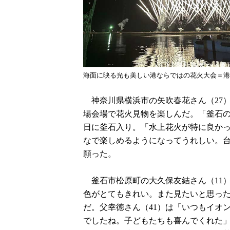
海面に映る光も美しい港ならではの花火大会＝港
神奈川県横浜市の矢吹春花さん（27
場会場で花火見物を楽しんだ。「釜石
日に釜石入り。「水上花火が特に良か
なで楽しめるようになってうれしい。台
願った。
釜石市松原町の大久保友結さん（11
色がとてもきれい。また見たいと思っ
だ。父幸徳さん（41）は「いつもイオ
でしたね。子どもたちも喜んでくれた」と