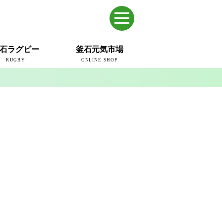
石ラグビー
釜石元気市場
RUGBY
ONLINE SHOP
のまち
ウェイブスRFC
ールドカップ2019
ム
ュー＆コラム