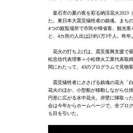
釜石市の夏の夜を彩る納涼花火2023
た。東日本大震災犠牲者の鎮魂、まちの
4つの観覧場所で市民や帰省客、観光客
と、4カ所の人出は計約1万3千人。昨年
花火の打ち上げは、震災復興支援で釜
松忠信代表理事＝小松煙火工業代表取締
間にわたって、43のプログラムで見物
震災犠牲者にささげる鎮魂の花火「白
花火のほか、小型船が移動しながら仕
円形に広がる水中花火。岸壁に陣取っ
会は今年からホームページで、全プロ
も目を引いた。