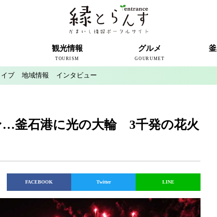
ト
観光情報
グルメ
釜
TOURISM
GOURUMET
カイブ
地域情報
インタビュー
近代製鉄発祥の地
観光スポット
宿泊情報
釜石情報交流センター
魚河岸テラス
うのすまい・トモス
根浜シーサイド
SL銀河
三陸鉄道
ミッフィーカフェかまいし
釜石ラーメン
タウンポート大町
市内の産直
おいしい釜石コレクション
ラグビー
釜石シー
ラグビーワ
スタジア
インタビ
…釜石港に光の大輪 3千発の花火
FACEBOOK
Twitter
LINE