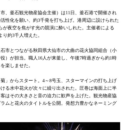
（市、釜石観光物産協会主催）は11日、釜石港で開催され
活性化を願い、約3千発を打ち上げ。港周辺に設けられた
らが夜空を焦がす光の競演に酔いしれた。主催者による
より約3千人増えた。
石市とつながる秋田県大仙市の大曲の花火協同組合（小
役）が担当。職人16人が来釜し、午後7時過ぎから約1時
客を楽しませた。
菊」からスタート。4～8号玉、スターマインの打ち上げ
掛ける水中花火が次々に繰り出された。圧巻は海面上に半
た客はその大きさと音の迫力に歓声を上げた。観光物産協
グラムと花火のタイトルを公開。発想力豊かなネーミング