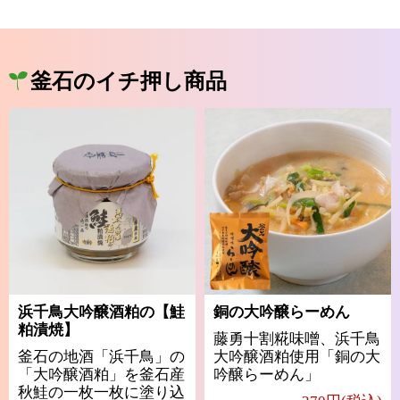
釜石のイチ押し商品
浜千鳥大吟醸酒粕の【鮭
銅の大吟醸らーめん
粕漬焼】
藤勇十割糀味噌、浜千鳥
釜石の地酒「浜千鳥」の
大吟醸酒粕使用「銅の大
「大吟醸酒粕」を釜石産
吟醸らーめん」
秋鮭の一枚一枚に塗り込