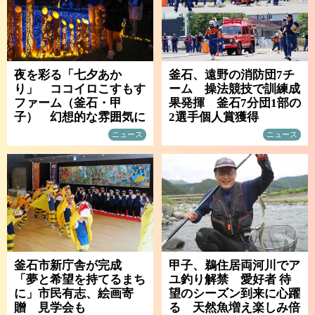
夜を彩る「七夕あか
釜石、遠野の消防団7チ
り」 ココイロこすもす
ーム 操法競技で訓練成
ファーム（釜石・甲
果発揮 釜石7分団1部の
子） 幻想的な雰囲気に
2選手個人賞獲得
ニュース
ニュース
釜石市新庁舎が完成
甲子、鵜住居両河川でア
「夢と希望を持てるまち
ユ釣り解禁 愛好者 待
に」市民有志、絵画寄
望のシーズン到来に心躍
贈 見学会も
る 天然魚増え楽しみ倍