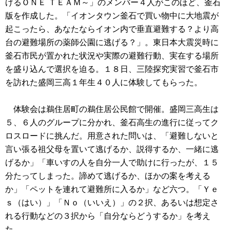
げるＯＮＥ ＴＥＡＭ～」のメンバー４人がこのほど、釜石
版を作成した。「イオンタウン釜石で買い物中に大地震が
起こったら、あなたならイオン内で垂直避難する？より高
台の避難場所の薬師公園に逃げる？」。東日本大震災時に
釜石市民が置かれた状況や実際の避難行動、実在する場所
を盛り込んで選択を迫る。１８日、三陸探究実習で釜石市
を訪れた盛岡三高１年生４０人に体験してもらった。
体験会は鵜住居町の鵜住居公民館で開催。盛岡三高生は
５、６人のグループに分かれ、釜石高生の進行に従ってク
ロスロードに挑んだ。用意された問いは、「避難しないと
言い張る祖父母を置いて逃げるか、説得するか、一緒に逃
げるか」「車いすの人を自分一人で助けに行ったが、１５
分たってしまった。諦めて逃げるか、ほかの案を考える
か」「ペットを連れて避難所に入るか」など六つ。「Ｙｅ
ｓ（はい）」「Ｎｏ（いいえ）」の２択、あるいは想定さ
れる行動などの３択から「自分ならどうするか」を考え
た。