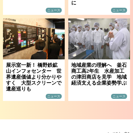
に
ニュース
ニュース
展示室一新！ 橋野鉄鉱
地域産業の理解へ 釜石
山インフォセンター 世
商工高2年生 水産加工
界遺産価値より分かりや
の津田商店を見学 地域
すく 大型スクリーンで
経済支える企業姿勢学ぶ
遺産巡りも
ニュース
ニュース