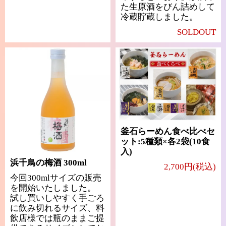
た生原酒をびん詰めして
冷蔵貯蔵しました。
SOLDOUT
釜石らーめん食べ比べセ
ット:5種類×各2袋(10食
入)
浜千鳥の梅酒 300ml
2,700円(税込)
今回300mlサイズの販売
を開始いたしました。
試し買いしやすく手ごろ
に飲み切れるサイズ、料
飲店様では瓶のままご提