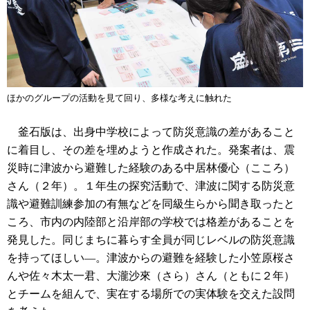
ほかのグループの活動を見て回り、多様な考えに触れた
釜石版は、出身中学校によって防災意識の差があること
に着目し、その差を埋めようと作成された。発案者は、震
災時に津波から避難した経験のある中居林優心（こころ）
さん（２年）。１年生の探究活動で、津波に関する防災意
識や避難訓練参加の有無などを同級生らから聞き取ったと
ころ、市内の内陸部と沿岸部の学校では格差があることを
発見した。同じまちに暮らす全員が同じレベルの防災意識
を持ってほしい―。津波からの避難を経験した小笠原桜さ
んや佐々木太一君、大瀧沙來（さら）さん（ともに２年）
とチームを組んで、実在する場所での実体験を交えた設問