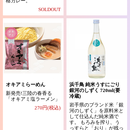
格カレー。
SOLDOUT
オキアミらーめん
浜千鳥 純米うすにごり
銀河のしずく 720ml(要
新発売!三陸の春香る
冷蔵)
「オキアミ塩ラーメン」
岩手県のブランド米「銀
270円(税込)
河のしずく」を原料米と
して仕込んだ純米酒で
す。 もろみを搾り、う
っすらと「おり」が残っ