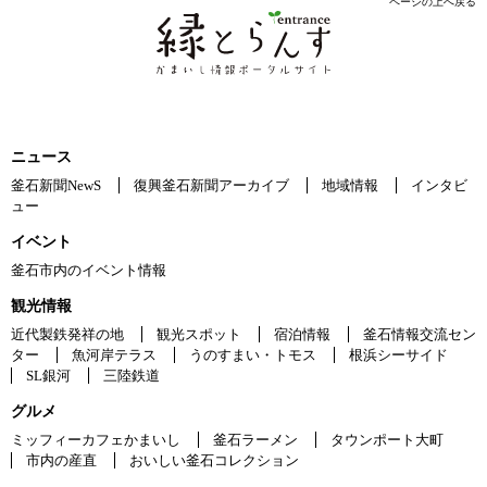
ページの上へ戻る
ニュース
釜石新聞NewS
復興釜石新聞アーカイブ
地域情報
インタビ
ュー
イベント
釜石市内のイベント情報
観光情報
近代製鉄発祥の地
観光スポット
宿泊情報
釜石情報交流セン
ター
魚河岸テラス
うのすまい・トモス
根浜シーサイド
SL銀河
三陸鉄道
グルメ
ミッフィーカフェかまいし
釜石ラーメン
タウンポート大町
市内の産直
おいしい釜石コレクション