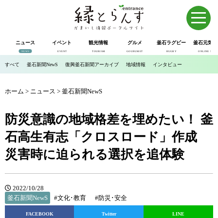
ニュース
イベント
観光情報
グルメ
釜石ラグビー
釜石元気市
NEWS
EVENT
TOURISM
GOURUMET
RUGBY
ONLINE SHOP
すべて
釜石新聞NewS
復興釜石新聞アーカイブ
地域情報
インタビュー
ホーム
>
ニュース
>
釜石新聞NewS
防災意識の地域格差を埋めたい！ 釜
石高生有志「クロスロード」作成
災害時に迫られる選択を追体験
2022/10/28
釜石新聞NewS
#文化･教育
#防災･安全
FACEBOOK
Twitter
LINE