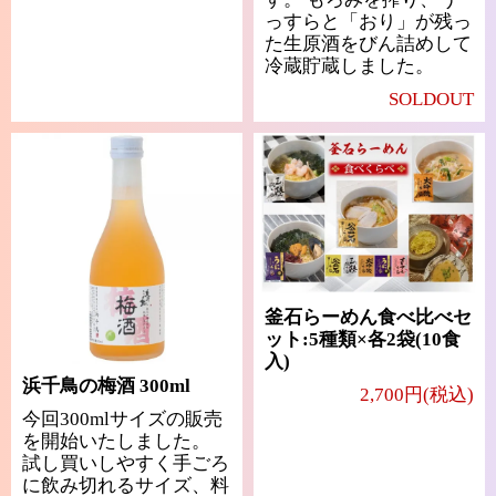
っすらと「おり」が残っ
た生原酒をびん詰めして
冷蔵貯蔵しました。
SOLDOUT
釜石らーめん食べ比べセ
ット:5種類×各2袋(10食
入)
浜千鳥の梅酒 300ml
2,700円(税込)
今回300mlサイズの販売
を開始いたしました。
試し買いしやすく手ごろ
に飲み切れるサイズ、料