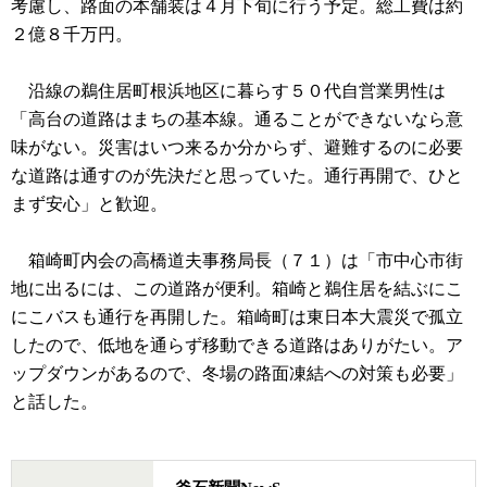
考慮し、路面の本舗装は４月下旬に行う予定。総工費は約
２億８千万円。
沿線の鵜住居町根浜地区に暮らす５０代自営業男性は
「高台の道路はまちの基本線。通ることができないなら意
味がない。災害はいつ来るか分からず、避難するのに必要
な道路は通すのが先決だと思っていた。通行再開で、ひと
まず安心」と歓迎。
箱崎町内会の高橋道夫事務局長（７１）は「市中心市街
地に出るには、この道路が便利。箱崎と鵜住居を結ぶにこ
にこバスも通行を再開した。箱崎町は東日本大震災で孤立
したので、低地を通らず移動できる道路はありがたい。ア
ップダウンがあるので、冬場の路面凍結への対策も必要」
と話した。