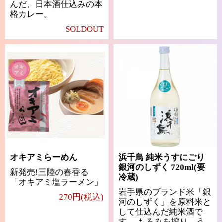
んだ、日本酒仕込みの本
格カレー。
SOLDOUT
オキアミらーめん
浜千鳥 純米うすにごり
銀河のしずく 720ml(要
新発売!三陸の春香る
冷蔵)
「オキアミ塩ラーメン」
岩手県のブランド米「銀
270円(税込)
河のしずく」を原料米と
して仕込んだ純米酒で
す。 もろみを搾り、う