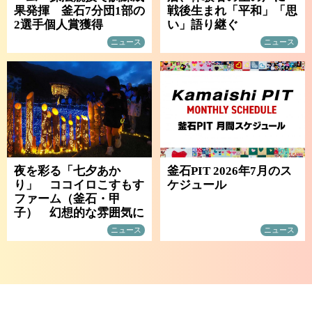
果発揮 釜石7分団1部の
戦後生まれ「平和」「思
2選手個人賞獲得
い」語り継ぐ
ニュース
ニュース
夜を彩る「七夕あか
釜石PIT 2026年7月のス
り」 ココイロこすもす
ケジュール
ファーム（釜石・甲
子） 幻想的な雰囲気に
ニュース
ニュース