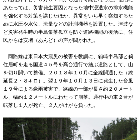
あたっては、災害発生要因となった地中浸透水の排水機能
を強化する対策を講じたほか、異常をいち早く察知するた
めに水圧や水位、流量などの計測機器を設置した。津波な
ど災害発生時の半島集落孤立を防ぐ道路機能の復活に、住
民からは安堵（あんど）の声が聞かれた。
同路線は東日本大震災の被害を教訓に、箱崎半島部と鵜
住居町を走る国道４５号を高台通行で結ぶ道路として、山
を切り開いて整備。２０１８年１０月に全線開通した（総
延長２・８キロ）。翌１９年１０月１３日に発生した台風
１９号による豪雨被害で、路線の一部が長さ約２０メート
ル、幅約１２メートルにわたって崩落。通行中の車２台が
転落し１人が死亡、２人がけがを負った。