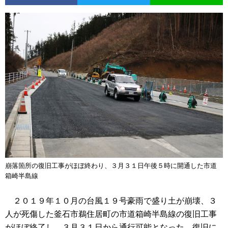
崩落箇所の復旧工事がほぼ終わり、３月３１日午後５時に開通した市道
箱崎半島線
２０１９年１０月の台風１９号豪雨で盛り土が崩壊、３
人が死傷した釜石市鵜住居町の市道箱崎半島線の復旧工事
がほぼ終了し、３月３１日から通行可能となった。復旧に