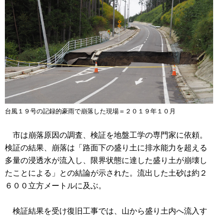
台風１９号の記録的豪雨で崩落した現場＝２０１９年１０月
市は崩落原因の調査、検証を地盤工学の専門家に依頼。
検証の結果、崩落は「路面下の盛り土に排水能力を超える
多量の浸透水が流入し、限界状態に達した盛り土が崩壊し
たことによる」との結論が示された。流出した土砂は約２
６００立方メートルに及ぶ。
検証結果を受け復旧工事では、山から盛り土内へ流入す