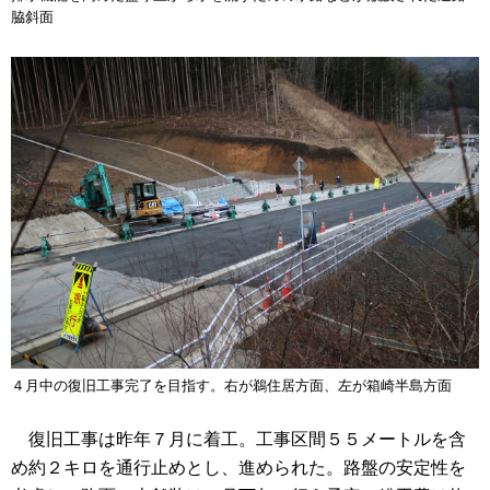
脇斜面
４月中の復旧工事完了を目指す。右が鵜住居方面、左が箱崎半島方面
復旧工事は昨年７月に着工。工事区間５５メートルを含
め約２キロを通行止めとし、進められた。路盤の安定性を