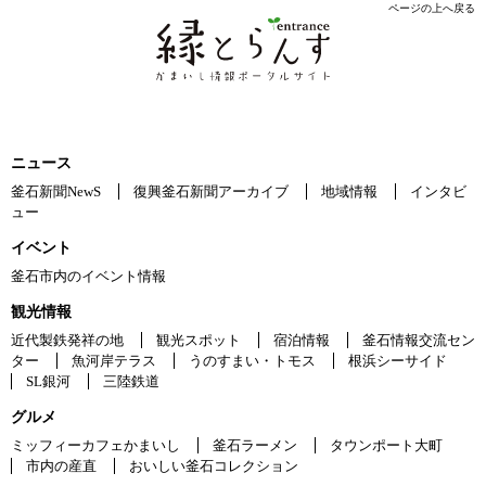
ページの上へ戻る
ニュース
釜石新聞NewS
復興釜石新聞アーカイブ
地域情報
インタビ
ュー
イベント
釜石市内のイベント情報
観光情報
近代製鉄発祥の地
観光スポット
宿泊情報
釜石情報交流セン
ター
魚河岸テラス
うのすまい・トモス
根浜シーサイド
SL銀河
三陸鉄道
グルメ
ミッフィーカフェかまいし
釜石ラーメン
タウンポート大町
市内の産直
おいしい釜石コレクション