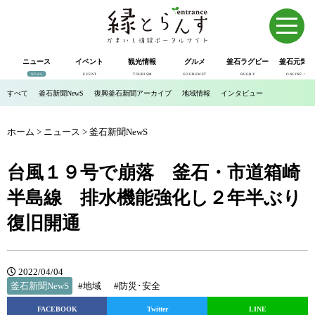
ニュース
イベント
観光情報
グルメ
釜石ラグビー
釜石元気市
NEWS
EVENT
TOURISM
GOURUMET
RUGBY
ONLINE SHOP
すべて
釜石新聞NewS
復興釜石新聞アーカイブ
地域情報
インタビュー
ホーム
>
ニュース
>
釜石新聞NewS
台風１９号で崩落 釜石・市道箱崎
半島線 排水機能強化し２年半ぶり
復旧開通
2022/04/04
釜石新聞NewS
#地域
#防災･安全
FACEBOOK
Twitter
LINE