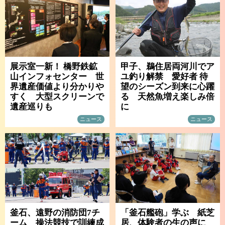
展示室一新！ 橋野鉄鉱
甲子、鵜住居両河川でア
山インフォセンター 世
ユ釣り解禁 愛好者 待
界遺産価値より分かりや
望のシーズン到来に心躍
すく 大型スクリーンで
る 天然魚増え楽しみ倍
遺産巡りも
に
ニュース
ニュース
釜石、遠野の消防団7チ
「釜石艦砲」学ぶ 紙芝
ーム 操法競技で訓練成
居、体験者の生の声に