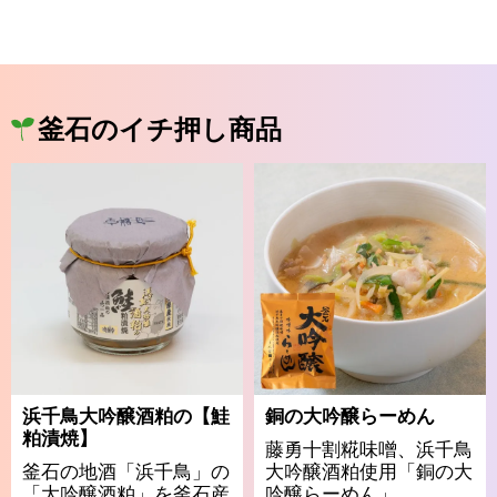
釜石のイチ押し商品
浜千鳥大吟醸酒粕の【鮭
銅の大吟醸らーめん
粕漬焼】
藤勇十割糀味噌、浜千鳥
釜石の地酒「浜千鳥」の
大吟醸酒粕使用「銅の大
「大吟醸酒粕」を釜石産
吟醸らーめん」