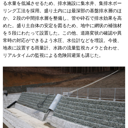
る水量を低減させるため、排水施設に集水井、集排水ボー
リング工法を採用。盛り土内には最深部の基盤排水層のほ
か、２段の中間排水層を整備し、管や砕石で排水効果を高
めた。盛り土自体の安定を図るため、地中に網状の補強材
を５段にわたって設置した。この他、道路変状の確認や異
常時の対応ができるよう水圧、水位計などを埋設。今後、
地表に設置する雨量計、水路の流量監視カメラと合わせ、
リアルタイムの監視による危険回避策も講じた。