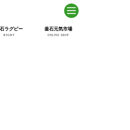
石ラグビー
釜石元気市場
RUGBY
ONLINE SHOP
のまち
ウェイブスRFC
ールドカップ2019
ム
ュー＆コラム