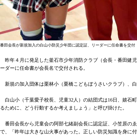
番田会長が新規加入の白山小防災少年団に認定証、リーダーに任命書を交付
昨年４月に発足した釜石市少年消防クラブ（会長・番田健児
ーダーに任命書が会長名で交付される。
新規の加入団体は栗林小（栗橋こどもぼうさいクラブ）、白
白山小（千葉愛子校長、児童32人）の結団式は16日、嬉石
るために、どう行動するか考えましょう」と呼び掛けた。
番田会長から児童会の阿部七緒副会長に認定証、小笠原のゑ
で、「昨年は大きな山火事があった。正しい防災知識を身に付