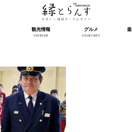
ト
観光情報
グルメ
釜
TOURISM
GOURUMET
近代製鉄発祥の地
観光スポット
宿泊情報
釜石情報交流センター
魚河岸テラス
うのすまい・トモス
根浜シーサイド
SL銀河
三陸鉄道
ミッフィーカフェかまいし
釜石ラーメン
タウンポート大町
市内の産直
おいしい釜石コレクション
ラグビー
釜石シー
ラグビーワ
スタジア
インタビ