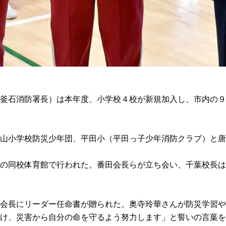
釜石消防署長）は本年度、小学校４校が新規加入し、市内の９
山小学校防災少年団、平田小（平田っ子少年消防クラブ）と唐
町の同校体育館で行われた。番田会長らが立ち会い、千葉校長
会長にリーダー任命書が贈られた。奥寺玲華さんが防災学習や
け、災害から自分の命を守るよう努力します」と誓いの言葉を