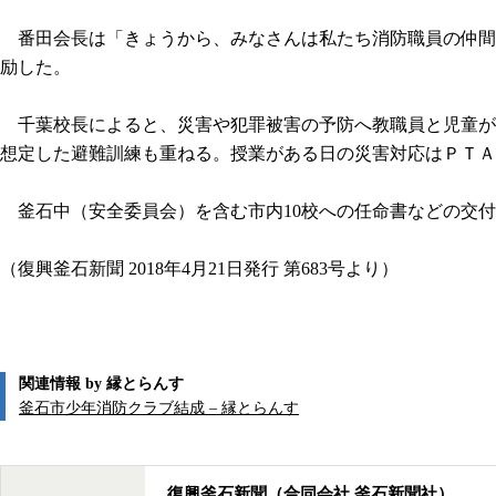
番田会長は「きょうから、みなさんは私たち消防職員の仲間
励した。
千葉校長によると、災害や犯罪被害の予防へ教職員と児童が
想定した避難訓練も重ねる。授業がある日の災害対応はＰＴＡ
釜石中（安全委員会）を含む市内10校への任命書などの交付
（復興釜石新聞 2018年4月21日発行 第683号より）
関連情報 by 縁とらんす
釜石市少年消防クラブ結成 – 縁とらんす
復興釜石新聞（合同会社 釜石新聞社）