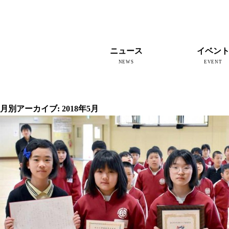
ニュース
イベン
NEWS
EVENT
すべて
釜石新聞NewS
復興釜石新聞アーカイブ
地域情報
インタビュー
釜石のイベント情報
月別アーカイブ: 2018年5月