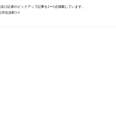
設け記者のピックアップ記事を2〜3点掲載しています。
釜石市住吉町3-3