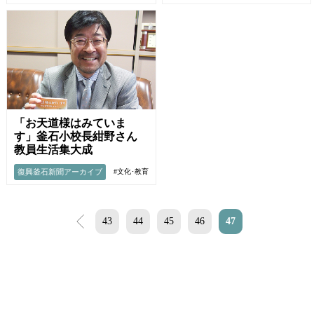
「お天道様はみていま
す」釜石小校長紺野さん
教員生活集大成
復興釜石新聞アーカイブ
#文化･教育
<
43
44
45
46
47