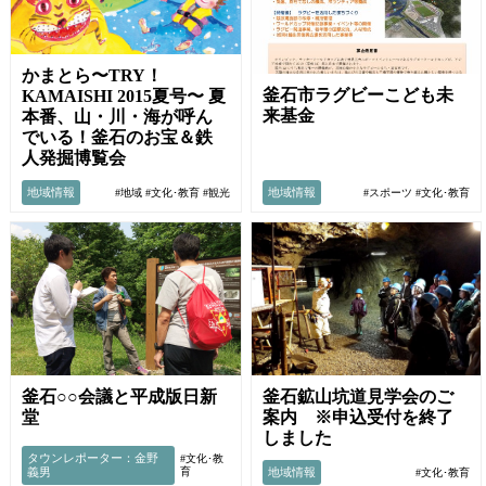
かまとら〜TRY！
釜石市ラグビーこども未
KAMAISHI 2015夏号〜 夏
来基金
本番、山・川・海が呼ん
でいる！釜石のお宝＆鉄
人発掘博覧会
地域情報
地域情報
#地域
#文化･教育
#観光
#スポーツ
#文化･教育
釜石○○会議と平成版日新
釜石鉱山坑道見学会のご
堂
案内 ※申込受付を終了
しました
タウンレポーター：金野
#文化･教
義男
育
地域情報
#文化･教育