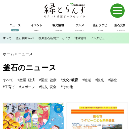
ニュース
イベント
観光情報
グルメ
釜石ラグビー
釜石元気市
NEWS
EVENT
TOURISM
GOURUMET
RUGBY
ONLINE SHOP
すべて
釜石新聞NewS
復興釜石新聞アーカイブ
地域情報
インタビュー
ホーム
>
ニュース
釜石のニュース
すべて
#産業･経済
#医療･健康
#文化･教育
#地域
#観光
#福祉
#子育て
#スポーツ
#防災･安全
#その他