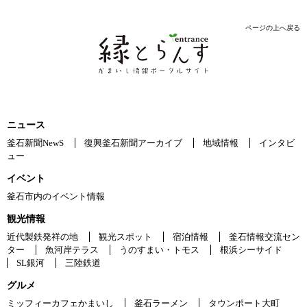
ページの上へ戻る
ニュース
釜石新聞NewS
復興釜石新聞アーカイブ
地域情報
インタビ
ュー
イベント
釜石市内のイベント情報
観光情報
近代製鉄発祥の地
観光スポット
宿泊情報
釜石情報交流セン
ター
魚河岸テラス
うのすまい・トモス
根浜シーサイド
SL銀河
三陸鉄道
グルメ
ミッフィーカフェかまいし
釜石ラーメン
タウンポート大町