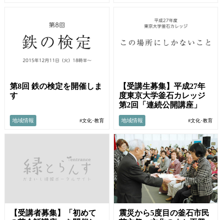
第8回 鉄の検定を開催しま
【受講生募集】平成27年
す
度東京大学釜石カレッジ
第2回「連続公開講座」
地域情報
地域情報
#文化･教育
#文化･教育
震災から5度目の釜石市民
【受講者募集】「初めて