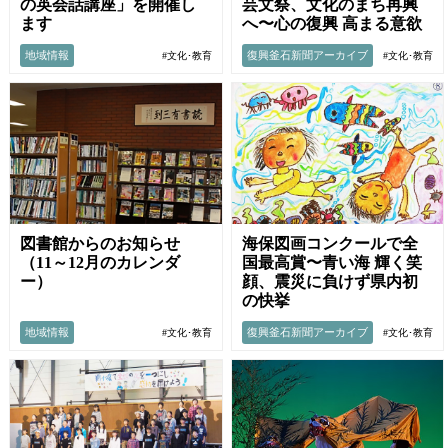
芸文祭、文化のまち再興
の英会話講座」を開催し
へ〜心の復興 高まる意欲
ます
地域情報
復興釜石新聞アーカイブ
#文化･教育
#文化･教育
図書館からのお知らせ
海保図画コンクールで全
（11～12月のカレンダ
国最高賞〜青い海 輝く笑
ー）
顔、震災に負けず県内初
の快挙
地域情報
復興釜石新聞アーカイブ
#文化･教育
#文化･教育