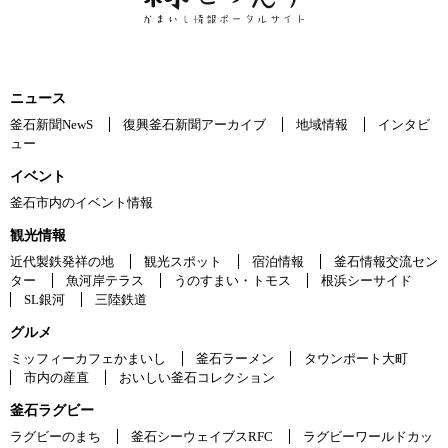
ニュース
釜石新聞NewS
復興釜石新聞アーカイブ
地域情報
インタビ
ュー
イベント
釜石市内のイベント情報
観光情報
近代製鉄発祥の地
観光スポット
宿泊情報
釜石情報交流セン
ター
魚河岸テラス
うのすまい・トモス
根浜シーサイド
SL銀河
三陸鉄道
グルメ
ミッフィーカフェかまいし
釜石ラーメン
タウンポート大町
市内の産直
おいしい釜石コレクション
釜石ラグビー
ラグビーのまち
釜石シーウェイブスRFC
ラグビーワールドカッ