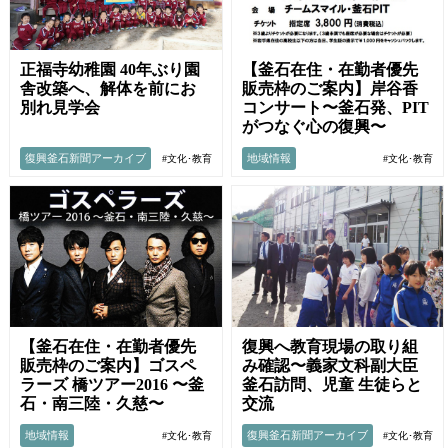
正福寺幼稚園 40年ぶり園
【釜石在住・在勤者優先
舎改築へ、解体を前にお
販売枠のご案内】岸谷香
別れ見学会
コンサート〜釜石発、PIT
がつなぐ心の復興〜
復興釜石新聞アーカイブ
地域情報
#文化･教育
#文化･教育
【釜石在住・在勤者優先
復興へ教育現場の取り組
販売枠のご案内】ゴスペ
み確認〜義家文科副大臣
ラーズ 橋ツアー2016 〜釜
釜石訪問、児童 生徒らと
石・南三陸・久慈〜
交流
地域情報
復興釜石新聞アーカイブ
#文化･教育
#文化･教育