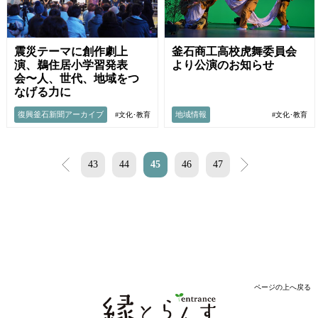
震災テーマに創作劇上
釜石商工高校虎舞委員会
演、鵜住居小学習発表
より公演のお知らせ
会〜人、世代、地域をつ
なげる力に
復興釜石新聞アーカイブ
地域情報
#文化･教育
#文化･教育
<
43
44
45
46
47
>
ページの上へ戻る