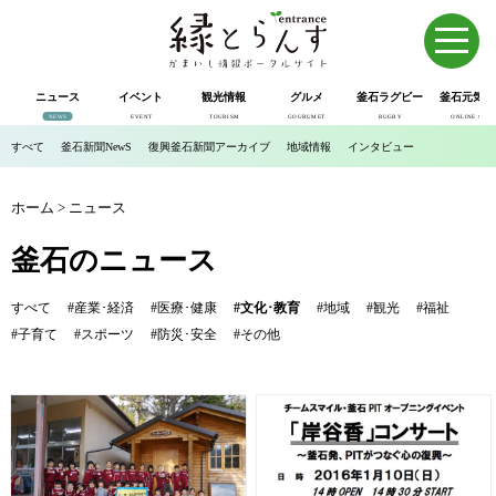
ニュース
イベント
観光情報
グルメ
釜石ラグビー
釜石元気市
NEWS
EVENT
TOURISM
GOURUMET
RUGBY
ONLINE SHOP
すべて
釜石新聞NewS
復興釜石新聞アーカイブ
地域情報
インタビュー
ホーム
>
ニュース
釜石のニュース
すべて
#産業･経済
#医療･健康
#文化･教育
#地域
#観光
#福祉
#子育て
#スポーツ
#防災･安全
#その他