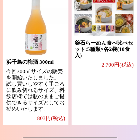
釜石らーめん食べ比べセ
ット:5種類×各2袋(10食
入)
浜千鳥の梅酒 300ml
2,700円(税込)
今回300mlサイズの販売
を開始いたしました。
試し買いしやすく手ごろ
に飲み切れるサイズ、料
飲店様では瓶のままご提
供できるサイズとしてお
勧めいたします。
803円(税込)