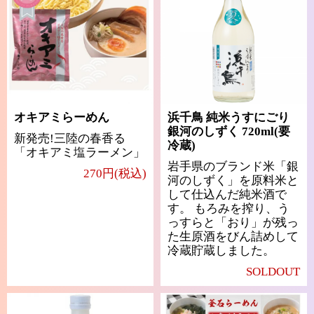
オキアミらーめん
浜千鳥 純米うすにごり
銀河のしずく 720ml(要
新発売!三陸の春香る
冷蔵)
「オキアミ塩ラーメン」
岩手県のブランド米「銀
270円(税込)
河のしずく」を原料米と
して仕込んだ純米酒で
す。 もろみを搾り、う
っすらと「おり」が残っ
た生原酒をびん詰めして
冷蔵貯蔵しました。
SOLDOUT