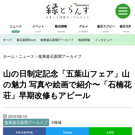
ニュース
イベント
観光情報
グルメ
釜石ラグビー
釜石元気市
NEWS
EVENT
TOURISM
GOURUMET
RUGBY
ONLINE SHOP
すべて
釜石新聞NewS
復興釜石新聞アーカイブ
地域情報
インタビュー
ホーム
>
ニュース
>
復興釜石新聞アーカイブ
山の日制定記念「五葉山フェア」山
の魅力 写真や絵画で紹介〜「石楠花
荘」早期改修もアピール
2016/08/19
復興釜石新聞アーカイブ
#地域
FACEBOOK
Twitter
LINE