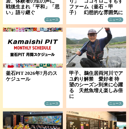
居、体験者の生の声に
り」 ココイロこすもす
戦後生まれ「平和」「思
ファーム（釜石・甲
い」語り継ぐ
子） 幻想的な雰囲気に
ニュース
ニュース
釜石PIT 2026年7月のス
甲子、鵜住居両河川でア
ケジュール
ユ釣り解禁 愛好者 待
望のシーズン到来に心躍
る 天然魚増え楽しみ倍
に
ニュース
ニュース