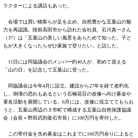
ラクターによる講話もあった。
会場では買い物客らが足を止め、自然豊かな五葉山の魅
力を再認識。陸前高田市から訪れた会社員、石川真一さん
（37）は「五葉山の美しい風景をあらためて知った。子ど
もが大きくなったらぜひ家族で登りたい」と話した。
11日には同協議会のメンバー約40人が、初めて迎える
「山の日」を記念して五葉山に登った。
同協議会は今年4月に設立。建設から27年を経て老朽化
し、倒壊の恐れもあるという石楠花荘の改修へ向け募金や
署名活動を展開している。6月には、改修に役立ててもらお
うと、五葉山周辺の３市町で構成する五葉山自然保護協議
会（会長＝野田武則釜石市長）に100万円を寄付した。
この寄付金を含め募金はこれまでに160万円余りに上ると