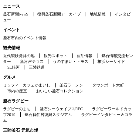
ニュース
釜石新聞NewS
復興釜石新聞アーカイブ
地域情報
インタビ
ュー
イベント
釜石市内のイベント情報
観光情報
近代製鉄発祥の地
観光スポット
宿泊情報
釜石情報交流セン
ター
魚河岸テラス
うのすまい・トモス
根浜シーサイド
SL銀河
三陸鉄道
グルメ
ミッフィーカフェかまいし
釜石ラーメン
タウンポート大町
市内の産直
おいしい釜石コレクション
釜石ラグビー
ラグビーのまち
釜石シーウェイブスRFC
ラグビーワールドカッ
プ2019
釜石鵜住居復興スタジアム
ラグビーインタビュー＆コラ
ム
三陸釜石 元気市場