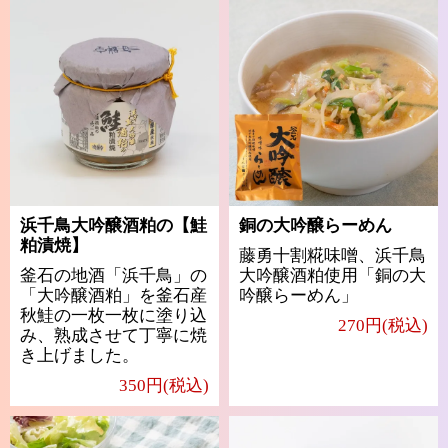
浜千鳥大吟醸酒粕の【鮭
銅の大吟醸らーめん
粕漬焼】
藤勇十割糀味噌、浜千鳥
釜石の地酒「浜千鳥」の
大吟醸酒粕使用「銅の大
「大吟醸酒粕」を釜石産
吟醸らーめん」
秋鮭の一枚一枚に塗り込
270円(税込)
み、熟成させて丁寧に焼
き上げました。
350円(税込)