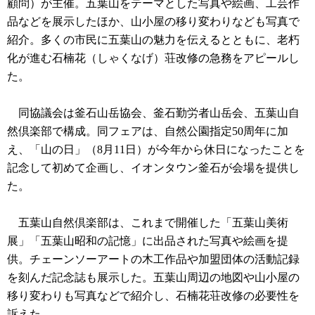
顧問）が主催。五葉山をテーマとした写真や絵画、工芸作
品などを展示したほか、山小屋の移り変わりなども写真で
紹介。多くの市民に五葉山の魅力を伝えるとともに、老朽
化が進む石楠花（しゃくなげ）荘改修の急務をアピールし
た。
同協議会は釜石山岳協会、釜石勤労者山岳会、五葉山自
然倶楽部で構成。同フェアは、自然公園指定50周年に加
え、「山の日」（8月11日）が今年から休日になったことを
記念して初めて企画し、イオンタウン釜石が会場を提供し
た。
五葉山自然倶楽部は、これまで開催した「五葉山美術
展」「五葉山昭和の記憶」に出品された写真や絵画を提
供。チェーンソーアートの木工作品や加盟団体の活動記録
を刻んだ記念誌も展示した。五葉山周辺の地図や山小屋の
移り変わりも写真などで紹介し、石楠花荘改修の必要性を
訴えた。