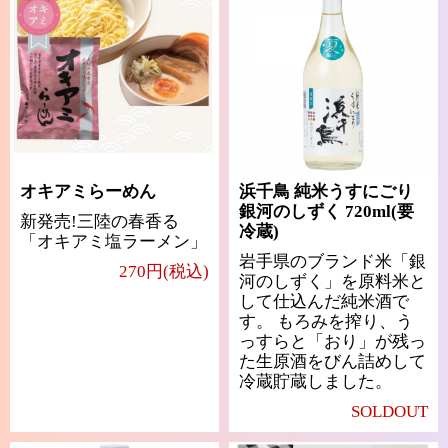
オキアミらーめん
浜千鳥 純米うすにごり
銀河のしずく 720ml(要
新発売!三陸の春香る
冷蔵)
「オキアミ塩ラーメン」
岩手県のブランド米「銀
270円(税込)
河のしずく」を原料米と
して仕込んだ純米酒で
す。 もろみを搾り、う
っすらと「おり」が残っ
た生原酒をびん詰めして
冷蔵貯蔵しました。
SOLDOUT