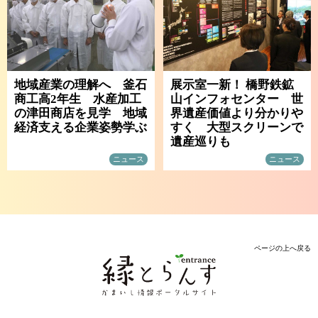
地域産業の理解へ 釜石
展示室一新！ 橋野鉄鉱
商工高2年生 水産加工
山インフォセンター 世
の津田商店を見学 地域
界遺産価値より分かりや
経済支える企業姿勢学ぶ
すく 大型スクリーンで
遺産巡りも
ニュース
ニュース
ページの上へ戻る