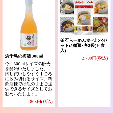
釜石らーめん食べ比べセ
ット:5種類×各2袋(10食
入)
浜千鳥の梅酒 300ml
2,700円(税込)
今回300mlサイズの販売
を開始いたしました。
試し買いしやすく手ごろ
に飲み切れるサイズ、料
飲店様では瓶のままご提
供できるサイズとしてお
勧めいたします。
803円(税込)