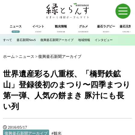
ニュース
イベント
観光情報
グルメ
釜石ラグビー
釜石元気市
NEWS
EVENT
TOURISM
GOURUMET
RUGBY
ONLINE SHOP
すべて
釜石新聞NewS
復興釜石新聞アーカイブ
地域情報
インタビュー
ホーム
>
ニュース
>
復興釜石新聞アーカイブ
世界遺産彩る八重桜、「橋野鉄鉱
山」登録後初のまつり〜四季まつり
第一弾、人気の餅まき 豚汁にも長
い列
2016/05/17
復興釜石新聞アーカイブ
#観光