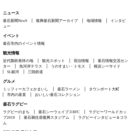
ニュース
釜石新聞NewS
復興釜石新聞アーカイブ
地域情報
インタビ
ュー
イベント
釜石市内のイベント情報
観光情報
近代製鉄発祥の地
観光スポット
宿泊情報
釜石情報交流セン
ター
魚河岸テラス
うのすまい・トモス
根浜シーサイド
SL銀河
三陸鉄道
グルメ
ミッフィーカフェかまいし
釜石ラーメン
タウンポート大町
市内の産直
おいしい釜石コレクション
釜石ラグビー
ラグビーのまち
釜石シーウェイブスRFC
ラグビーワールドカッ
プ2019
釜石鵜住居復興スタジアム
ラグビーインタビュー＆コラ
ム