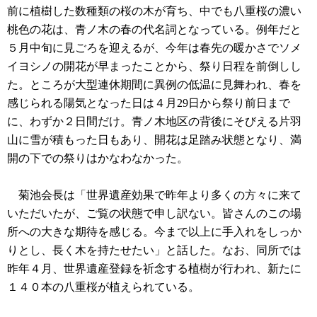
前に植樹した数種類の桜の木が育ち、中でも八重桜の濃い
桃色の花は、青ノ木の春の代名詞となっている。例年だと
５月中旬に見ごろを迎えるが、今年は春先の暖かさでソメ
イヨシノの開花が早まったことから、祭り日程を前倒しし
た。ところが大型連休期間に異例の低温に見舞われ、春を
感じられる陽気となった日は４月29日から祭り前日まで
に、わずか２日間だけ。青ノ木地区の背後にそびえる片羽
山に雪が積もった日もあり、開花は足踏み状態となり、満
開の下での祭りはかなわなかった。
菊池会長は「世界遺産効果で昨年より多くの方々に来て
いただいたが、ご覧の状態で申し訳ない。皆さんのこの場
所への大きな期待を感じる。今まで以上に手入れをしっか
りとし、長く木を持たせたい」と話した。なお、同所では
昨年４月、世界遺産登録を祈念する植樹が行われ、新たに
１４０本の八重桜が植えられている。