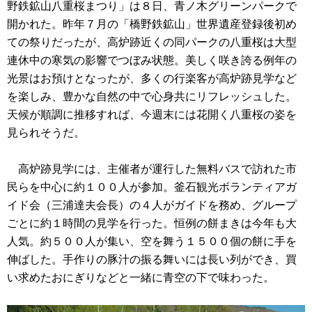
野鉄鉱山八重桜まつり」は８日、青ノ木グリーンパークで
開かれた。昨年７月の「橋野鉄鉱山」世界遺産登録後初め
ての祭りだったが、高炉跡近くの同パークの八重桜は大型
連休中の寒気の影響でつぼみ状態。美しく咲き誇る例年の
光景はお預けとなったが、多くの行楽客が高炉跡見学など
を楽しみ、豊かな自然の中で心身共にリフレッシュした。
天候が順調に推移すれば、今週末には花開く八重桜の姿を
見られそうだ。
高炉跡見学には、主催者が運行した無料バスで訪れた市
民らを中心に約１００人が参加。釜石観光ボランティアガ
イド会（三浦達夫会長）の４人がガイドを務め、グループ
ごとに約１時間の見学を行った。恒例の餅まきは今年も大
人気。約５００人が集い、空を舞う１５００個の餅に手を
伸ばした。手作りの豚汁の振る舞いには長い列ができ、買
い求めたおにぎりなどと一緒に青空の下で味わった。