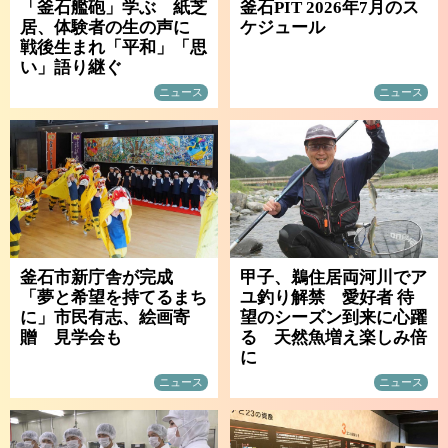
「釜石艦砲」学ぶ 紙芝
釜石PIT 2026年7月のス
居、体験者の生の声に
ケジュール
戦後生まれ「平和」「思
い」語り継ぐ
ニュース
ニュース
釜石市新庁舎が完成
甲子、鵜住居両河川でア
「夢と希望を持てるまち
ユ釣り解禁 愛好者 待
に」市民有志、絵画寄
望のシーズン到来に心躍
贈 見学会も
る 天然魚増え楽しみ倍
に
ニュース
ニュース