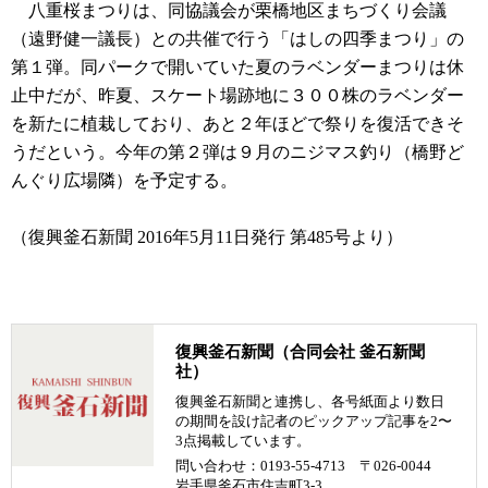
八重桜まつりは、同協議会が栗橋地区まちづくり会議
（遠野健一議長）との共催で行う「はしの四季まつり」の
第１弾。同パークで開いていた夏のラベンダーまつりは休
止中だが、昨夏、スケート場跡地に３００株のラベンダー
を新たに植栽しており、あと２年ほどで祭りを復活できそ
うだという。今年の第２弾は９月のニジマス釣り（橋野ど
んぐり広場隣）を予定する。
（復興釜石新聞 2016年5月11日発行 第485号より）
復興釜石新聞（合同会社 釜石新聞
社）
復興釜石新聞と連携し、各号紙面より数日
の期間を設け記者のピックアップ記事を2〜
3点掲載しています。
問い合わせ：0193-55-4713 〒026-0044
岩手県釜石市住吉町3-3