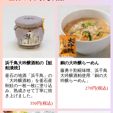
浜千鳥大吟醸酒粕の【鮭
銅の大吟醸らーめん
粕漬焼】
藤勇十割糀味噌、浜千鳥
釜石の地酒「浜千鳥」の
大吟醸酒粕使用「銅の大
「大吟醸酒粕」を釜石産
吟醸らーめん」
秋鮭の一枚一枚に塗り込
270円(税込)
み、熟成させて丁寧に焼
き上げました。
350円(税込)