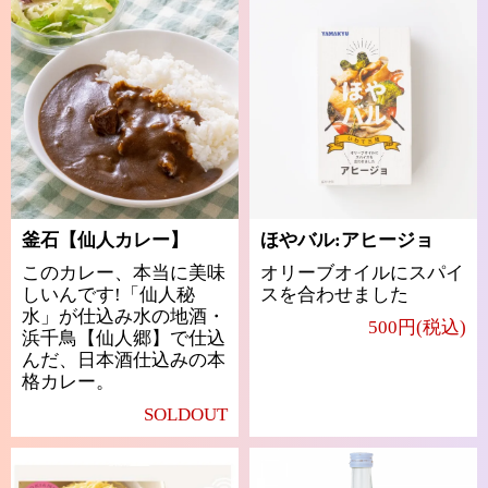
釜石【仙人カレー】
ほやバル:アヒージョ
このカレー、本当に美味
オリーブオイルにスパイ
しいんです!「仙人秘
スを合わせました
水」が仕込み水の地酒・
500円(税込)
浜千鳥【仙人郷】で仕込
んだ、日本酒仕込みの本
格カレー。
SOLDOUT