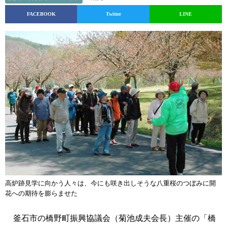
FACEBOOK
Twitter
LINE
高炉跡見学に向かう人々は、今にも咲き出しそうな八重桜のつぼみに開
花への期待を膨らませた
釜石市の橋野町振興協議会（菊池成夫会長）主催の「橋