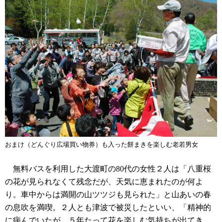
おまけ（どんぐり広場買い物券）も入った餅まきを楽しむ老若男女
無料バスを利用した大渡町の80代の女性２人は「八重桜
の花が見られなくて残念だが、天気に恵まれたのが何よ
り。車中からは満開の山ツツジも見られた」と山あいの春
の息吹を満喫。２人とも津波で被災したといい、「精神的
に病んでいたが、５年たって花を楽しむ気持ちが出てき