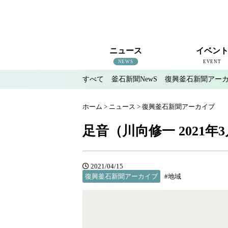
ニュース
イベン
NEWS
EVENT
すべて
釜石新聞NewS
復興釜石新聞アー
すべて
釜石新聞NewS
復興釜石新聞アーカイブ
地域情報
インタビュー
釜石のイベント情報
ホーム
>
ニュース
>
復興釜石新聞アーカイブ
足音（川向修一 2021年3
2021/04/15
復興釜石新聞アーカイブ
#地域