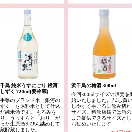
千鳥 純米うすにごり 銀河
浜千鳥の梅酒 300ml
しずく 720ml(要冷蔵)
今回300mlサイズの販売を
手県のブランド米「銀河の
始いたしました。 試し買
ずく」を原料米として仕込
しやすく手ごろに飲み切れ
だ純米酒です。 もろみを
サイズ、料飲店様では瓶の
り、うっすらと「おり」が
まご提供できるサイズとし
った生原酒をびん詰めして
お勧めいたします。
蔵貯蔵しました。