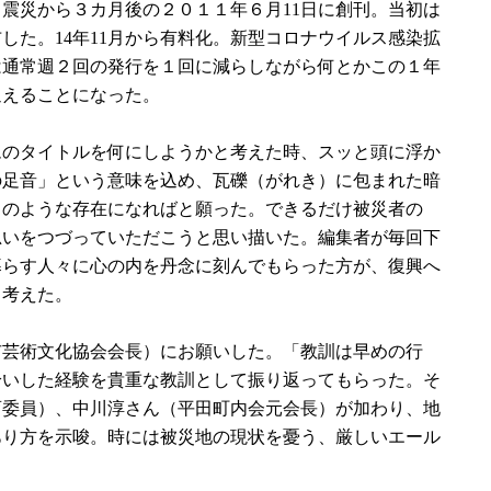
震災から３カ月後の２０１１年６月11日に創刊。当初は
した。14年11月から有料化。新型コロナウイルス感染拡
は通常週２回の発行を１回に減らしながら何とかこの１年
迎えることになった。
ムのタイトルを何にしようかと考えた時、スッと頭に浮か
の足音」という意味を込め、瓦礫（がれき）に包まれた暗
」のような存在になればと願った。できるだけ被災者の
思いをつづっていただこうと思い描いた。編集者が毎回下
暮らす人々に心の内を丹念に刻んでもらった方が、復興へ
と考えた。
芸術文化協会会長）にお願いした。「教訓は早めの行
拾いした経験を貴重な教訓として振り返ってもらった。そ
育委員）、中川淳さん（平田町内会元会長）が加わり、地
あり方を示唆。時には被災地の現状を憂う、厳しいエール