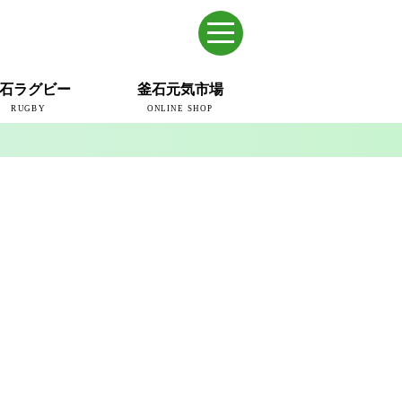
石ラグビー
釜石元気市場
RUGBY
ONLINE SHOP
のまち
ウェイブスRFC
ールドカップ2019
ム
ュー＆コラム