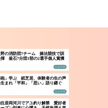
遠野の消防団7チーム 操法競技で訓
揮 釜石7分団1部の2選手個人賞獲
ニュース
艦砲」学ぶ 紙芝居、体験者の生の声
後生まれ「平和」「思い」語り継ぐ
ニュース
鵜住居両河川でアユ釣り解禁 愛好者
シーズン到来に心躍る 天然魚増え楽