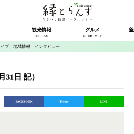
ト
観光情報
グルメ
釜
TOURISM
GOURUMET
カイブ
地域情報
インタビュー
近代製鉄発祥の地
観光スポット
宿泊情報
釜石情報交流センター
魚河岸テラス
うのすまい・トモス
根浜シーサイド
SL銀河
三陸鉄道
ミッフィーカフェかまいし
釜石ラーメン
タウンポート大町
市内の産直
おいしい釜石コレクション
ラグビー
釜石シー
ラグビーワ
スタジア
インタビ
月31日 記）
FACEBOOK
Twitter
LINE