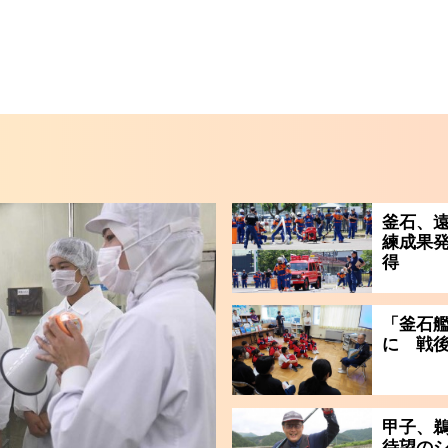
釜石、
練成果発
得
「釜石
に 戦
甲子、
待望の