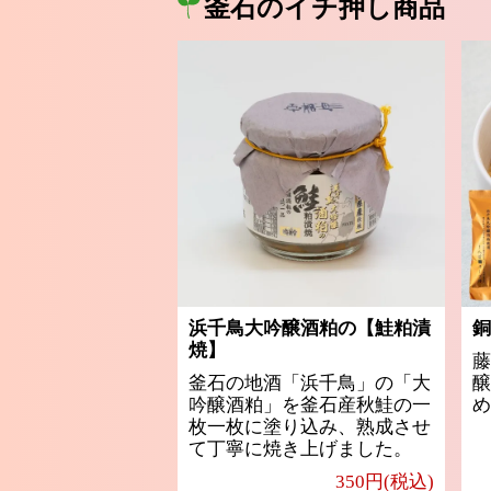
釜石のイチ押し商品
浜千鳥大吟醸酒粕の【鮭粕漬
銅
焼】
藤
釜石の地酒「浜千鳥」の「大
醸
吟醸酒粕」を釜石産秋鮭の一
め
枚一枚に塗り込み、熟成させ
て丁寧に焼き上げました。
350円(税込)