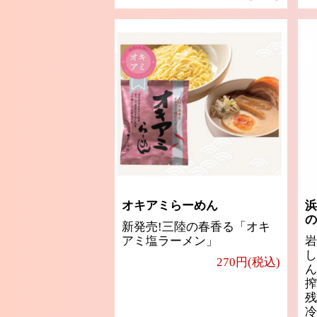
オキアミらーめん
浜
の
新発売!三陸の春香る「オキ
アミ塩ラーメン」
岩
し
270円(税込)
ん
搾
残
冷