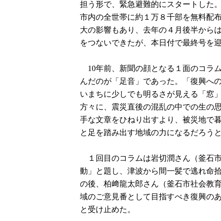
担う形で、緊急避難的にスタートした。
市内の全世帯に約１万８千部を無料配布
大の影響もあり、去年の４月後半から
をつないできたが、本日付で最終号を
10年前、新聞の顔となる１面のコラ
んだのが「足音」であった。「復興へ
いまちに少しでも明るさが見える「窓
方々に、震災直後の混乱の中での生の
手な文章をひねり出すより、被災地で
と足を踏み出す地域の力になるだろう
１回目のコラムは岩切潤さん（釜石市
動」と題し、津波から間一髪で逃れ命
の後、柏﨑龍太郎さん（釜石市社会教
域のご意見番として目指すべき復興の
と受け止めた。