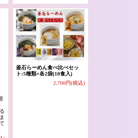
釜石らーめん食べ比べセッ
ト:5種類×各2袋(10食入)
2,700円(税込)
開
い
る
ま
て