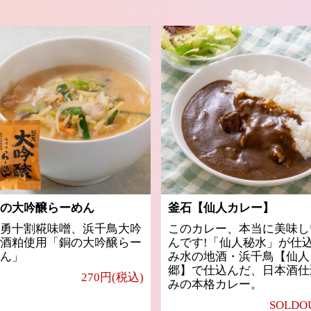
の大吟醸らーめん
釜石【仙人カレー】
勇十割糀味噌、浜千鳥大吟
このカレー、本当に美味し
酒粕使用「銅の大吟醸らー
んです!「仙人秘水」が仕
ん」
み水の地酒・浜千鳥【仙人
郷】で仕込んだ、日本酒仕
270円(税込)
みの本格カレー。
SOLDO