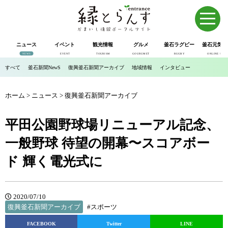
ニュース
イベント
観光情報
グルメ
釜石ラグビー
釜石元気市
NEWS
EVENT
TOURISM
GOURUMET
RUGBY
ONLINE SHOP
すべて
釜石新聞NewS
復興釜石新聞アーカイブ
地域情報
インタビュー
ホーム
>
ニュース
>
復興釜石新聞アーカイブ
平田公園野球場リニューアル記念、
一般野球 待望の開幕〜スコアボー
ド 輝く電光式に
2020/07/10
復興釜石新聞アーカイブ
#スポーツ
FACEBOOK
Twitter
LINE