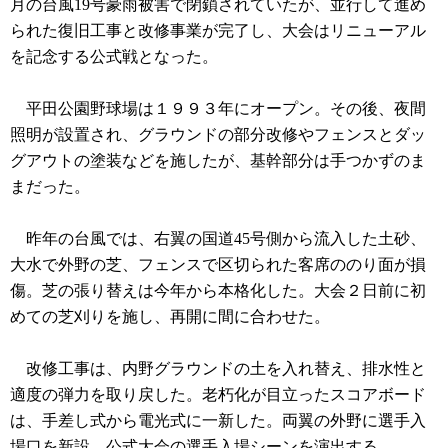
月の台風19号豪雨被害で閉鎖されていたが、並行して進め
られた復旧工事と改修事業が完了し、大会はリニューアル
を記念する公式戦となった。
平田公園野球場は１９９３年にオープン。その後、夜間
照明が設置され、グラウンドの部分改修やフェンスとダッ
グアウトの塗装などを施したが、基幹部分は手つかずのま
まだった。
昨年の台風では、右翼の国道45号側から流入した土砂、
大水で外野の芝、フェンスで区切られた客席ののり面が損
傷。芝の張り替えは今年から本格化した。大会２日前に初
めての芝刈りを施し、再開に間に合わせた。
改修工事は、内野グラウンドの土を入れ替え、排水性と
適度の弾力を取り戻した。老朽化が目立ったスコアボード
は、手差し式から電光式に一新した。両翼の外野に選手入
場口を新設。公式大会の選手入場シーンを演出する。