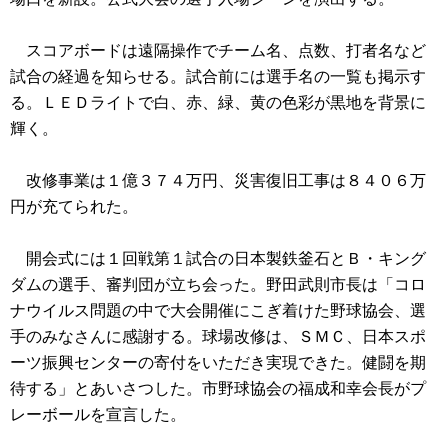
スコアボードは遠隔操作でチーム名、点数、打者名など
試合の経過を知らせる。試合前には選手名の一覧も掲示す
る。ＬＥＤライトで白、赤、緑、黄の色彩が黒地を背景に
輝く。
改修事業は１億３７４万円、災害復旧工事は８４０６万
円が充てられた。
開会式には１回戦第１試合の日本製鉄釜石とＢ・キング
ダムの選手、審判団が立ち会った。野田武則市長は「コロ
ナウイルス問題の中で大会開催にこぎ着けた野球協会、選
手のみなさんに感謝する。球場改修は、ＳＭＣ、日本スポ
ーツ振興センターの寄付をいただき実現できた。健闘を期
待する」とあいさつした。市野球協会の福成和幸会長がプ
レーボールを宣言した。