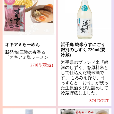
オキアミらーめん
浜千鳥 純米うすにごり
銀河のしずく 720ml(要
新発売!三陸の春香る
冷蔵)
「オキアミ塩ラーメン」
岩手県のブランド米「銀
270円(税込)
河のしずく」を原料米と
して仕込んだ純米酒で
す。 もろみを搾り、う
っすらと「おり」が残っ
た生原酒をびん詰めして
冷蔵貯蔵しました。
SOLDOUT