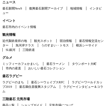
ニュース
釜石新聞NewS
復興釜石新聞アーカイブ
地域情報
インタビ
ュー
イベント
釜石市内のイベント情報
観光情報
近代製鉄発祥の地
観光スポット
宿泊情報
釜石情報交流セン
ター
魚河岸テラス
うのすまい・トモス
根浜シーサイド
SL銀河
三陸鉄道
グルメ
ミッフィーカフェかまいし
釜石ラーメン
タウンポート大町
市内の産直
おいしい釜石コレクション
釜石ラグビー
ラグビーのまち
釜石シーウェイブスRFC
ラグビーワールドカッ
プ2019
釜石鵜住居復興スタジアム
ラグビーインタビュー＆コラ
ム
三陸釜石 元気市場
商品一覧
ショップガイド
元気市場について