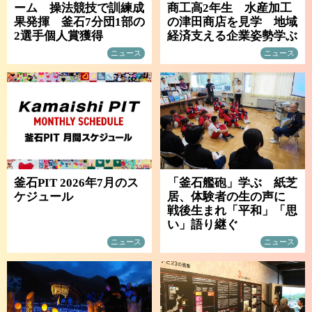
ーム 操法競技で訓練成
商工高2年生 水産加工
果発揮 釜石7分団1部の
の津田商店を見学 地域
2選手個人賞獲得
経済支える企業姿勢学ぶ
ニュース
ニュース
釜石PIT 2026年7月のス
「釜石艦砲」学ぶ 紙芝
ケジュール
居、体験者の生の声に
戦後生まれ「平和」「思
い」語り継ぐ
ニュース
ニュース