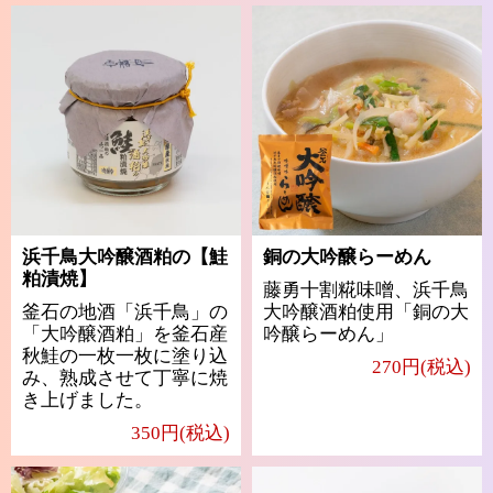
浜千鳥大吟醸酒粕の【鮭
銅の大吟醸らーめん
粕漬焼】
藤勇十割糀味噌、浜千鳥
釜石の地酒「浜千鳥」の
大吟醸酒粕使用「銅の大
「大吟醸酒粕」を釜石産
吟醸らーめん」
秋鮭の一枚一枚に塗り込
270円(税込)
み、熟成させて丁寧に焼
き上げました。
350円(税込)