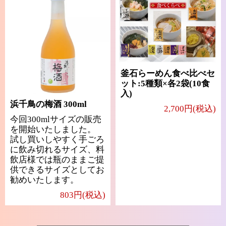
釜石らーめん食べ比べセ
ット:5種類×各2袋(10食
入)
浜千鳥の梅酒 300ml
2,700円(税込)
今回300mlサイズの販売
を開始いたしました。
試し買いしやすく手ごろ
に飲み切れるサイズ、料
飲店様では瓶のままご提
供できるサイズとしてお
勧めいたします。
803円(税込)