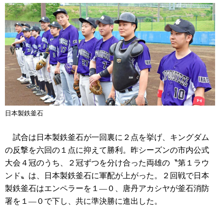
日本製鉄釜石
試合は日本製鉄釜石が一回裏に２点を挙げ、キングダム
の反撃を六回の１点に抑えて勝利。昨シーズンの市内公式
大会４冠のうち、２冠ずつを分け合った両雄の〝第１ラウ
ンド〟は、日本製鉄釜石に軍配が上がった。２回戦で日本
製鉄釜石はエンペラーを１―０、唐丹アカシヤが釜石消防
署を１―０で下し、共に準決勝に進出した。