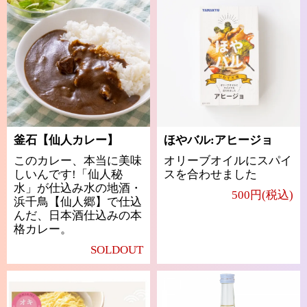
釜石【仙人カレー】
ほやバル:アヒージョ
このカレー、本当に美味
オリーブオイルにスパイ
しいんです!「仙人秘
スを合わせました
水」が仕込み水の地酒・
500円(税込)
浜千鳥【仙人郷】で仕込
んだ、日本酒仕込みの本
格カレー。
SOLDOUT