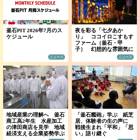
釜石PIT 2026年7月のス
夜を彩る「七夕あか
ケジュール
り」 ココイロこすもす
ファーム（釜石・甲
子） 幻想的な雰囲気に
ニュース
ニュース
地域産業の理解へ 釜石
「釜石艦砲」学ぶ 紙芝
商工高2年生 水産加工
居、体験者の生の声に
の津田商店を見学 地域
戦後生まれ「平和」「思
経済支える企業姿勢学ぶ
い」語り継ぐ