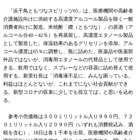
「浜千鳥ともづなスピリッツ65」は、医療機関や高齢者
介護施設向けに供給する高濃度アルコール製品を除く一般
消費者向けに製造。米焼酎「纜（ともづな）」の原酒（ア
ルコール分40～42％）を再蒸留し、高濃度エタノール製品
として製造した。保温効果のあるグリセリンを添加。アル
コール濃度は65％に調整し、瓶に詰めた。医薬品や医薬部
外品ではないが、消毒用エタノールの代替品として使用で
きる。飲用ではなく、スプレーなどの容器に詰め替えて使
用する。新里社長は「消毒液不足に、みんな困っている。
利益はほとんどないが、これまでにない社会貢献ができ
る。新型コロナの収束に少しでも役立てば」と思いを込め
る。
参考小売価格は３００ミリリットル入り９９０円、７２
０ミリリットル入り２０９０円（いずれも消費税込み、酒
税を含む）。18日は各１千本を出荷。医療機関や高齢者介