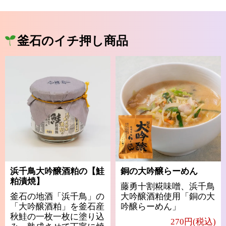
釜石のイチ押し商品
浜千鳥大吟醸酒粕の【鮭
銅の大吟醸らーめん
粕漬焼】
藤勇十割糀味噌、浜千鳥
釜石の地酒「浜千鳥」の
大吟醸酒粕使用「銅の大
「大吟醸酒粕」を釜石産
吟醸らーめん」
秋鮭の一枚一枚に塗り込
270円(税込)