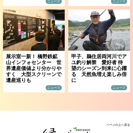
ニュース
ニュース
展示室一新！ 橋野鉄鉱
甲子、鵜住居両河川でア
山インフォセンター 世
ユ釣り解禁 愛好者 待
界遺産価値より分かりや
望のシーズン到来に心躍
すく 大型スクリーンで
る 天然魚増え楽しみ倍
遺産巡りも
に
ニュース
ニュース
ページの上へ戻る