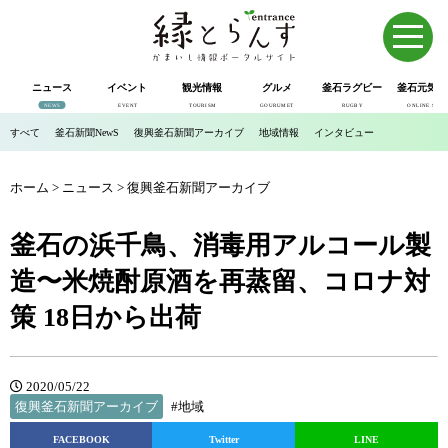
ニュース
イベント
観光情報
グルメ
釜石ラグビー
釜石元気市
NEWS
EVENT
TOURISM
GOURUMET
RUGBY
ONLINE SHOP
すべて
釜石新聞NewS
復興釜石新聞アーカイブ
地域情報
インタビュー
ホーム
>
ニュース
>
復興釜石新聞アーカイブ
釜石の浜千鳥、消毒用アルコール製
造〜米焼酎原酒を再蒸留、コロナ対
策 18日から出荷
2020/05/22
復興釜石新聞アーカイブ
#地域
FACEBOOK
Twitter
LINE