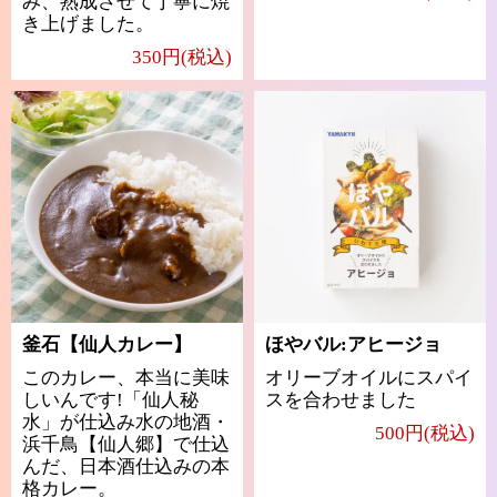
み、熟成させて丁寧に焼
き上げました。
350円(税込)
釜石【仙人カレー】
ほやバル:アヒージョ
このカレー、本当に美味
オリーブオイルにスパイ
しいんです!「仙人秘
スを合わせました
水」が仕込み水の地酒・
500円(税込)
浜千鳥【仙人郷】で仕込
んだ、日本酒仕込みの本
格カレー。