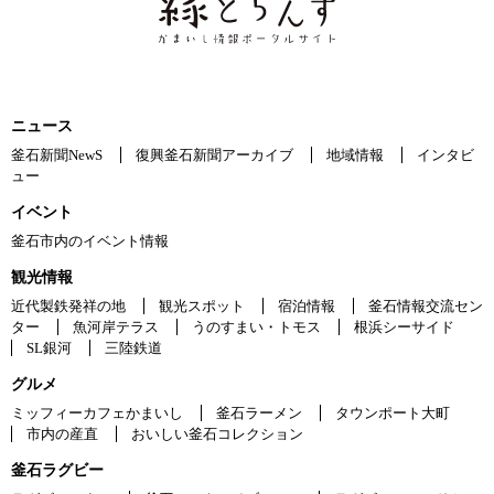
ニュース
釜石新聞NewS
復興釜石新聞アーカイブ
地域情報
インタビ
ュー
イベント
釜石市内のイベント情報
観光情報
近代製鉄発祥の地
観光スポット
宿泊情報
釜石情報交流セン
ター
魚河岸テラス
うのすまい・トモス
根浜シーサイド
SL銀河
三陸鉄道
グルメ
ミッフィーカフェかまいし
釜石ラーメン
タウンポート大町
市内の産直
おいしい釜石コレクション
釜石ラグビー