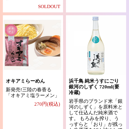
SOLDOUT
オキアミらーめん
浜千鳥 純米うすにごり
銀河のしずく 720ml(要
新発売!三陸の春香る
冷蔵)
「オキアミ塩ラーメン」
岩手県のブランド米「銀
270円(税込)
河のしずく」を原料米と
して仕込んだ純米酒で
す。 もろみを搾り、う
っすらと「おり」が残っ