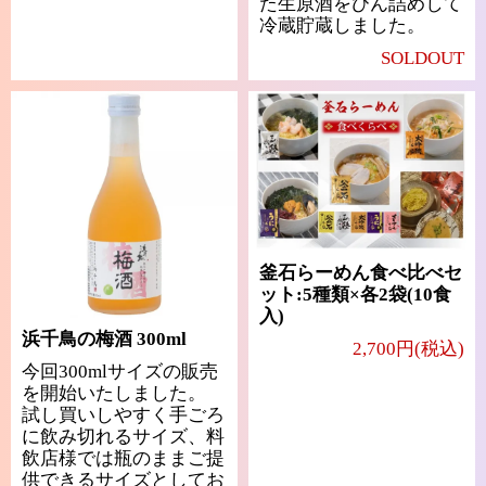
た生原酒をびん詰めして
冷蔵貯蔵しました。
SOLDOUT
釜石らーめん食べ比べセ
ット:5種類×各2袋(10食
入)
浜千鳥の梅酒 300ml
2,700円(税込)
今回300mlサイズの販売
を開始いたしました。
試し買いしやすく手ごろ
に飲み切れるサイズ、料
飲店様では瓶のままご提
供できるサイズとしてお